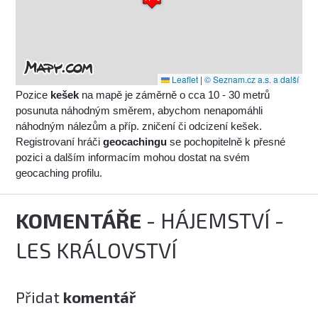
Leaflet
|
© Seznam.cz a.s. a další
Pozice
kešek
na mapě je záměrně o cca 10 - 30 metrů
posunuta náhodným směrem, abychom nenapomáhli
náhodným nálezům a příp. zničení či odcizení kešek.
Registrovaní hráči
geocachingu
se pochopitelně k přesné
pozici a dalším informacím mohou dostat na svém
geocaching profilu.
KOMENTÁŘE
- HÁJEMSTVÍ -
LES KRÁLOVSTVÍ
Přidat
komentář