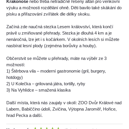
Krakonoše
nebo třeba netradičně řešený altán pro venkovní
výuku a možnosti rozdělání ohně. Děti bavilo také skákání do
písku a přiřazování zvířátek dle délky skoku.
Začíná zde naučná stezka Lesem království, která končí
právě u zmiňované přehrady. Stezka je dlouhá 4 km a je
nenáročná, lze jet i s kočárkem. V okolních lesích si můžete
nasbírat lesní plody (zejména borůvky a houby).
Občerstvit se můžete u přehrady, máte na výběr ze 3
možností:
1) Štěrbova vila – moderní gastronomie (gril, burgery,
hotdogy)
2) U Kolečka – grilovaná játra, tortilly, ryby
3) Na Vyhlídce – smažená klasika
Další místa, která nás zaujaly v okolí: ZOO Dvůr Králové nad
Labem, Babiččino údolí, Zvičina, Výtopna Jaroměř, Hořice,
hrad Pecka a další.