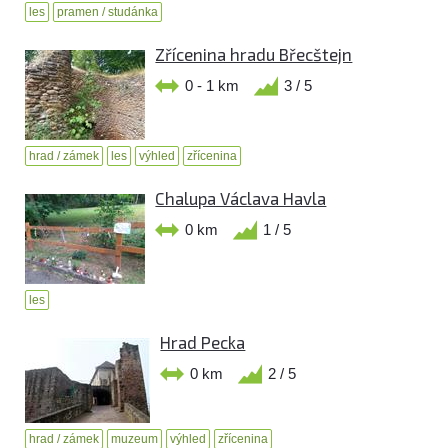
les
pramen / studánka
Zřícenina hradu Břecštejn
0 - 1 km
3 / 5
hrad / zámek
les
výhled
zřícenina
Chalupa Václava Havla
0 km
1 / 5
les
Hrad Pecka
0 km
2 / 5
hrad / zámek
muzeum
výhled
zřícenina