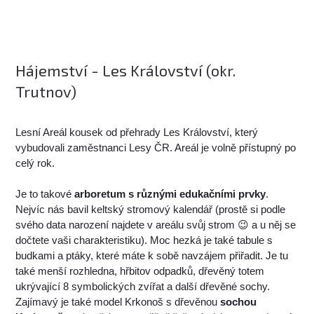
Hájemství - Les Království (okr.
Trutnov)
Lesní Areál kousek od přehrady Les Království, který
vybudovali zaměstnanci Lesy ČR. Areál je volně přístupný po
celý rok.
Je to takové
arboretum s různými edukačními prvky
.
Nejvíc nás bavil keltský stromový kalendář (prostě si podle
svého data narození najdete v areálu svůj strom 😉 a u něj se
dočtete vaši charakteristiku). Moc hezká je také tabule s
budkami a ptáky, které máte k sobě navzájem přiřadit. Je tu
také menší rozhledna, hřbitov odpadků, dřevěný totem
ukrývající 8 symbolických zvířat a další dřevěné sochy.
Zajímavý je také model Krkonoš s dřevěnou
sochou