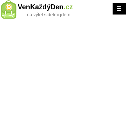
VenKaždýDen
.cz
na výlet s dětmi jdem