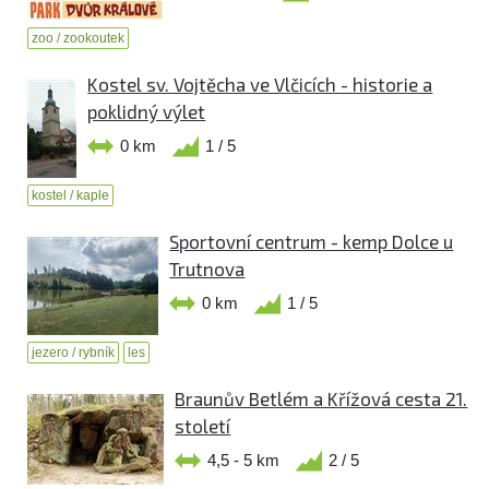
zoo / zookoutek
Kostel sv. Vojtěcha ve Vlčicích - historie a
poklidný výlet
0 km
1 / 5
kostel / kaple
Sportovní centrum - kemp Dolce u
Trutnova
0 km
1 / 5
jezero / rybník
les
Braunův Betlém a Křížová cesta 21.
století
4,5 - 5 km
2 / 5