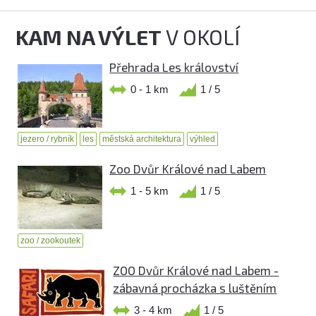
KAM NA VÝLET
V OKOLÍ
Přehrada Les království
0 - 1 km
1 / 5
jezero / rybník
les
městská architektura
výhled
Zoo Dvůr Králové nad Labem
1 - 5 km
1 / 5
zoo / zookoutek
ZOO Dvůr Králové nad Labem -
zábavná procházka s luštěním
3 - 4 km
1 / 5