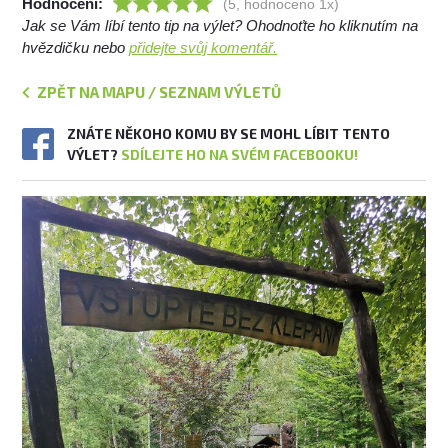
Hodnocení:
(5, hodnoceno 1x)
Jak se Vám líbí tento tip na výlet? Ohodnoťte ho kliknutím na
hvězdičku nebo
přidejte svůj komentář.
ZPĚT NA MAPU / SEZNAM VÝLETŮ
ZNÁTE NĚKOHO KOMU BY SE MOHL LÍBIT TENTO
VÝLET?
SDÍLEJTE HO NA SVÉM FACEBOOKU!