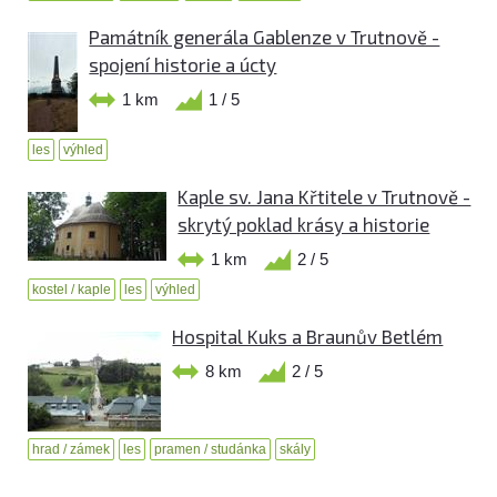
Památník generála Gablenze v Trutnově -
spojení historie a úcty
1 km
1 / 5
les
výhled
Kaple sv. Jana Křtitele v Trutnově -
skrytý poklad krásy a historie
1 km
2 / 5
kostel / kaple
les
výhled
Hospital Kuks a Braunův Betlém
8 km
2 / 5
hrad / zámek
les
pramen / studánka
skály