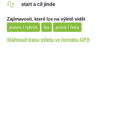
start a cíl jinde
Zajímavosti, které lze na výletě vidět
jezero / rybník
les
potok / řeka
Stáhnout trasu výletu ve formátu GPX