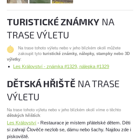
TURISTICKÉ ZNÁMKY
NA
TRASE VÝLETU
Na trase tohoto výletu nebo v jeho blízkém okolí můžete
zakoupit tyto
turistické známky, nálepky, stampky nebo 3D
výletky
:
Les Království - známka #1329, nálepka #1329
DĚTSKÁ HŘIŠTĚ
NA TRASE
VÝLETU
Na trase tohoto výletu nebo v jeho blízkém okolí víme o těchto
dětských hřištích
:
Les Království
- Restaurace je místem přátelské dětem. Děti
si zahrají Člověče nezlob se, dámu nebo šachy. Najdou zde i
pískoviště.