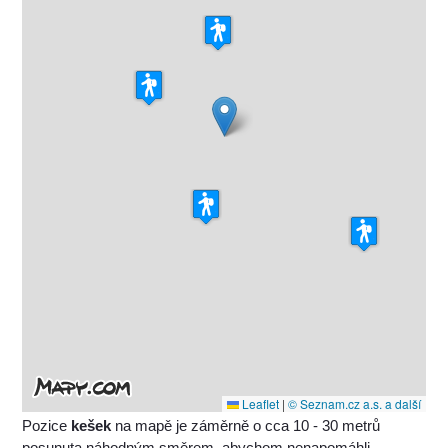
Leaflet
|
© Seznam.cz a.s. a další
Pozice
kešek
na mapě je záměrně o cca 10 - 30 metrů
posunuta náhodným směrem, abychom nenapomáhli