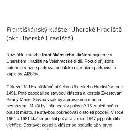
Františkánský klášter Uherské Hradiště
(okr. Uherské Hradiště)
Rozsáhlou stavbu
františkánského kláštera
najdeme v
Uherském Hradišti na Velehradské třídě. Pokud přijíždíte
autem je možné parkovat nedaleko na malém parkovišti u
kaple sv. Alžběty.
Církevní řád Františkánů přišel do Uherského Hradiště v roce
1491. Poté započali se stavbou kláštera a kostela Zvěstování
Panny Marie. Stavba však byla provázena mnoha
nesnázemi. Mniši byli přinuceni v polovině 16. století načas
opustit město, se stavbou pokračovali o století později. V roce
1664 a 1681 klášter postihl požár a v roce 1647 jej poškodila
vichřice. Dostavět kostel a klášter se podařilo až v první