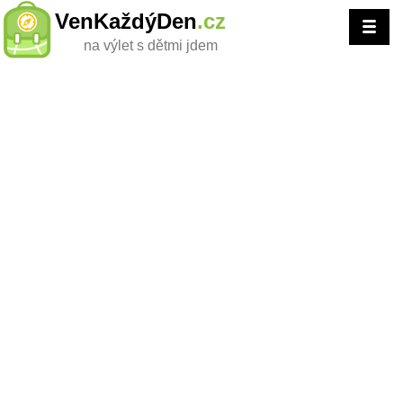
VenKaždýDen
.cz
na výlet s dětmi jdem