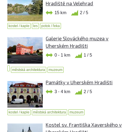
Hradiště na Velehrad
15 km
2 / 5
kostel / kaple
les
potok / řeka
Galerie Slováckého muzea v
Uherském Hradišti
0 - 1 km
1 / 5
městská architektura
muzeum
Památky v Uherském Hradišti
3 - 4 km
2 / 5
kostel / kaple
městská architektura
muzeum
Kostel sv. Františka Xaverského v