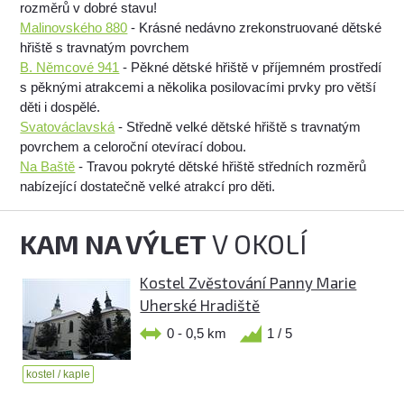
rozměrů v dobré stavu!
Malinovského 880
- Krásné nedávno zrekonstruované dětské
hřiště s travnatým povrchem
B. Němcové 941
- Pěkné dětské hřiště v příjemném prostředí
s pěknými atrakcemi a několika posilovacími prvky pro větší
děti i dospělé.
Svatováclavská
- Středně velké dětské hřiště s travnatým
povrchem a celoroční otevírací dobou.
Na Baště
- Travou pokryté dětské hřiště středních rozměrů
nabízející dostatečně velké atrakcí pro děti.
KAM NA VÝLET
V OKOLÍ
Kostel Zvěstování Panny Marie
Uherské Hradiště
0 - 0,5 km
1 / 5
kostel / kaple