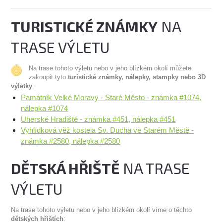
TURISTICKÉ ZNÁMKY
NA
TRASE VÝLETU
Na trase tohoto výletu nebo v jeho blízkém okolí můžete
zakoupit tyto
turistické známky, nálepky, stampky nebo 3D
výletky
:
Památník Velké Moravy - Staré Město - známka #1074,
nálepka #1074
Uherské Hradiště - známka #451, nálepka #451
Vyhlídková věž kostela Sv. Ducha ve Starém Městě -
známka #2580, nálepka #2580
DĚTSKÁ HŘIŠTĚ
NA TRASE
VÝLETU
Na trase tohoto výletu nebo v jeho blízkém okolí víme o těchto
dětských hřištích
: