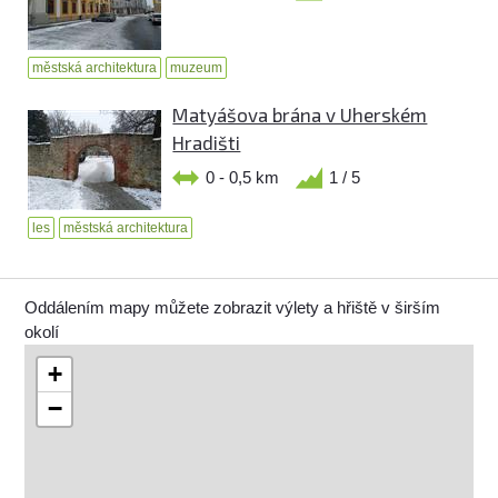
městská architektura
muzeum
Matyášova brána v Uherském
Hradišti
0 - 0,5 km
1 / 5
les
městská architektura
Oddálením mapy můžete zobrazit výlety a hřiště v širším
okolí
+
−