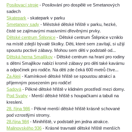
Posilovací stroje
- Posilování pro dospělé ve Smetanových
sadech
Skatepark
- skatepark v parku
Smetanovy sady
- Městské dětské hřiště v parku, hezké,
čisté se zajímavými masivními dřevěnými prvky.
Dětské centrum Štěpnice
- Dětské centrum Štěpnice vzniklo
na místě zdejší bývalé školky. Děti, které sem zavítají, si užijí
spoustu poctivé zábavy. Mohou sem děti v podstatě od...
Dětská herna Smajlíkov
- Dětské centrum na hraní pro rodiny
s dětmi Smajlíkov nabízí kromě zábavy pro děti také kavárnu
a odpočinek pro rodiče. Na děti zde čeká 600 metrů čtve...
Za Alejí
- Kamínkové dětské hřiště se spoustou atrakcí a
příjemným posezením pro rodiče!
Sadová
- Pěkné dětské hřiště v klidném prostředí mezi domy.
Pod Svahy
- Menší dětské hřiště s houpačkami a tabulí na
kreslení.
28. října 986
- Pěkné menší dětské hřiště krásně schované
pod vzrostlými stromy.
28.října 984
- Minihřiště, v podstatě jen jedna atrakce.
Malinovského 936
- Krásné travnaté dětské hřiště menších