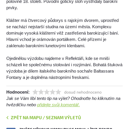
polovině 18. století. Původní gotický sloh vystřídaly barokní
prvky.
Klášter má čtvercový půdorys s rajským dvorem, uprostřed
se nachází nejstarší studna na území města. Komplexu
dominuje vysoká klášterní věž zastřešená barokizující bání.
Hlavní vchod je orámován portálkem. Celé přízemí je
zaklenuto barokními lunetovými klenbami.
Ojedinělou výzdobu najdeme v Reflektáři, kde se mniši
scházeli ke společnému stolování i rozjímání. Bohatá štuková
výzdoba je dílem italského barokního sochaře Baltassara
Fontany a je doplněna nástropními freskami.
Hodnocení:
dosud nehodnoceno
Jak se Vám líbí tento tip na výlet? Ohodnoťte ho kliknutím na
hvězdičku nebo
přidejte svůj komentář.
ZPĚT NA MAPU / SEZNAM VÝLETŮ