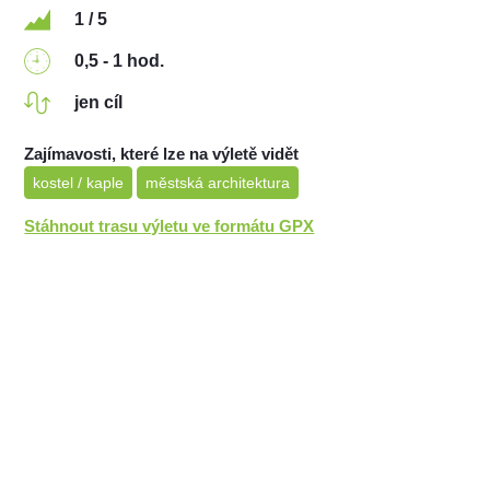
1 / 5
0,5 - 1 hod.
jen cíl
Zajímavosti, které lze na výletě vidět
kostel / kaple
městská architektura
Stáhnout trasu výletu ve formátu GPX