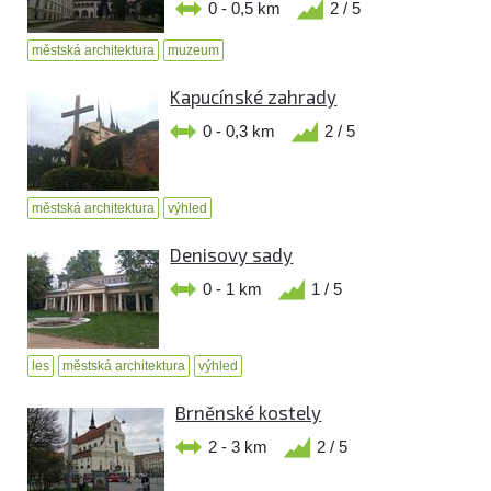
0 - 0,5 km
2 / 5
městská architektura
muzeum
Kapucínské zahrady
0 - 0,3 km
2 / 5
městská architektura
výhled
Denisovy sady
0 - 1 km
1 / 5
les
městská architektura
výhled
Brněnské kostely
2 - 3 km
2 / 5