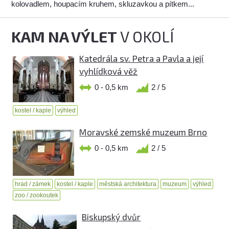
kolovadlem, houpacím kruhem, skluzavkou a pítkem...
KAM NA VÝLET
V OKOLÍ
Katedrála sv. Petra a Pavla a její
vyhlídková věž
0 - 0,5 km
2 / 5
kostel / kaple
výhled
Moravské zemské muzeum Brno
0 - 0,5 km
2 / 5
hrad / zámek
kostel / kaple
městská architektura
muzeum
výhled
zoo / zookoutek
Biskupský dvůr