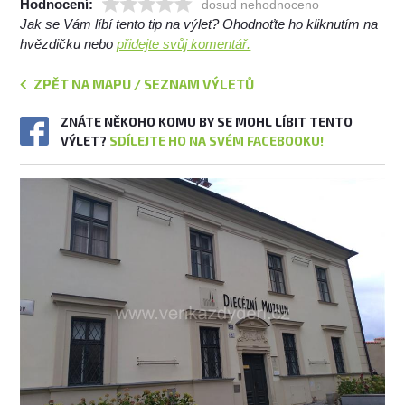
Hodnocení:
dosud nehodnoceno
Jak se Vám líbí tento tip na výlet? Ohodnoťte ho kliknutím na
hvězdičku nebo
přidejte svůj komentář.
ZPĚT NA MAPU / SEZNAM VÝLETŮ
ZNÁTE NĚKOHO KOMU BY SE MOHL LÍBIT TENTO
VÝLET?
SDÍLEJTE HO NA SVÉM FACEBOOKU!