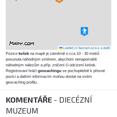
Leaflet
|
© Seznam.cz a.s. a další
Pozice
kešek
na mapě je záměrně o cca 10 - 30 metrů
posunuta náhodným směrem, abychom nenapomáhli
náhodným nálezům a příp. zničení či odcizení kešek.
Registrovaní hráči
geocachingu
se pochopitelně k přesné
pozici a dalším informacím mohou dostat na svém
geocaching profilu.
KOMENTÁŘE
- DIECÉZNÍ
MUZEUM