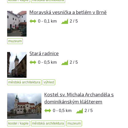
kostel / kaple
městská architektura
Moravská vesnička a betlém v Brně
0 - 0,1 km
2 / 5
muzeum
Stará radnice
0 - 0,5 km
2 / 5
městská architektura
výhled
Kostel sv. Michala Archanděla s
dominikánským klášterem
0 - 0,5 km
2 / 5
kostel / kaple
městská architektura
muzeum