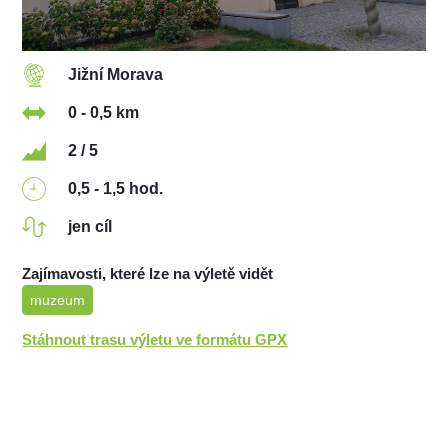
Jižní Morava
0 - 0,5 km
2 / 5
0,5 - 1,5 hod.
jen cíl
Zajímavosti, které lze na výletě vidět
muzeum
Stáhnout trasu výletu ve formátu GPX