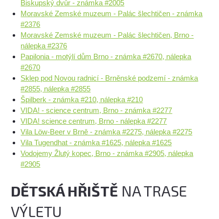
Biskupský dvůr - známka #2005
Moravské Zemské muzeum - Palác šlechtičen - známka
#2376
Moravské Zemské muzeum - Palác šlechtičen, Brno -
nálepka #2376
Papilonia - motýlí dům Brno - známka #2670, nálepka
#2670
Sklep pod Novou radnicí - Brněnské podzemí - známka
#2855, nálepka #2855
Špilberk - známka #210, nálepka #210
VIDA! - science centrum, Brno - známka #2277
VIDA! science centrum, Brno - nálepka #2277
Vila Löw-Beer v Brně - známka #2275, nálepka #2275
Vila Tugendhat - známka #1625, nálepka #1625
Vodojemy Žlutý kopec, Brno - známka #2905, nálepka
#2905
DĚTSKÁ HŘIŠTĚ
NA TRASE
VÝLETU