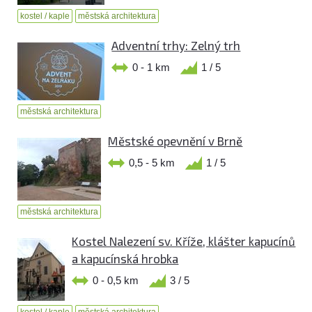
kostel / kaple
městská architektura
Adventní trhy: Zelný trh
0 - 1 km
1 / 5
městská architektura
Městské opevnění v Brně
0,5 - 5 km
1 / 5
městská architektura
Kostel Nalezení sv. Kříže, klášter kapucínů
a kapucínská hrobka
0 - 0,5 km
3 / 5