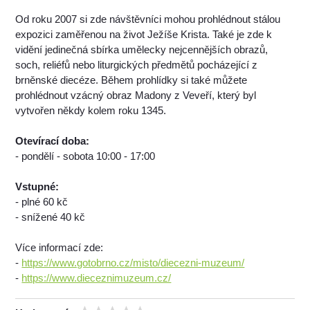
Od roku 2007 si zde návštěvníci mohou prohlédnout stálou
expozici zaměřenou na život Ježíše Krista. Také je zde k
vidění jedinečná sbírka umělecky nejcennějších obrazů,
soch, reliéfů nebo liturgických předmětů pocházející z
brněnské diecéze. Během prohlídky si také můžete
prohlédnout vzácný obraz Madony z Veveří, který byl
vytvořen někdy kolem roku 1345.
Otevírací doba:
- pondělí - sobota 10:00 - 17:00
Vstupné:
- plné 60 kč
- snížené 40 kč
Více informací zde:
-
https://www.gotobrno.cz/misto/diecezni-muzeum/
-
https://www.dieceznimuzeum.cz/