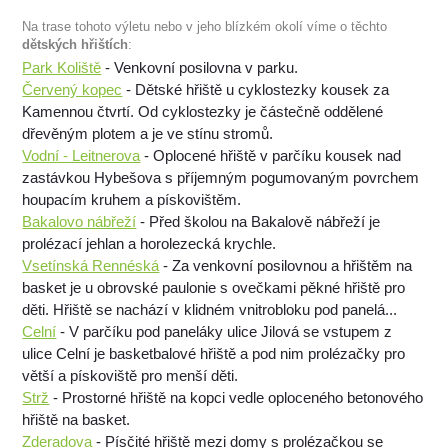
Na trase tohoto výletu nebo v jeho blízkém okolí víme o těchto
dětských hřištích
:
Park Koliště
- Venkovní posilovna v parku.
Červený kopec
- Dětské hřiště u cyklostezky kousek za
Kamennou čtvrtí. Od cyklostezky je částečně oddělené
dřevěným plotem a je ve stínu stromů.
Vodní - Leitnerova
- Oplocené hřiště v parčíku kousek nad
zastávkou Hybešova s příjemným pogumovaným povrchem
houpacím kruhem a pískovištěm.
Bakalovo nábřeží
- Před školou na Bakalově nábřeží je
prolézací jehlan a horolezecká krychle.
Vsetínská Rennéská
- Za venkovní posilovnou a hřištěm na
basket je u obrovské paulonie s ovečkami pěkné hřiště pro
děti. Hřiště se nachází v klidném vnitrobloku pod panelá...
Celní
- V parčíku pod paneláky ulice Jilová se vstupem z
ulice Celní je basketbalové hřiště a pod nim prolézačky pro
větší a pískoviště pro menší děti.
Strž
- Prostorné hřiště na kopci vedle oploceného betonového
hřiště na basket.
Zderadova
- Písčité hřiště mezi domy s prolézačkou se