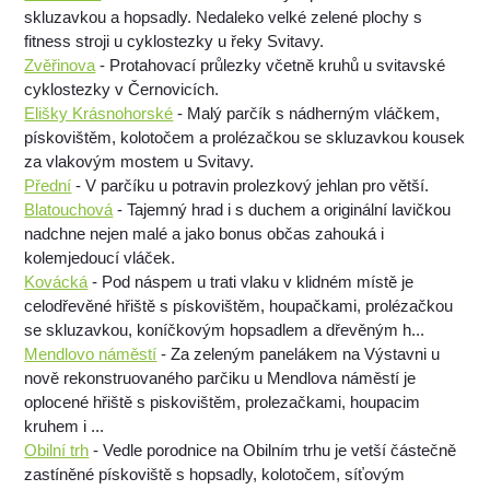
skluzavkou a hopsadly. Nedaleko velké zelené plochy s
fitness stroji u cyklostezky u řeky Svitavy.
Zvěřinova
- Protahovací průlezky včetně kruhů u svitavské
cyklostezky v Černovicích.
Elišky Krásnohorské
- Malý parčík s nádherným vláčkem,
pískovištěm, kolotočem a prolézačkou se skluzavkou kousek
za vlakovým mostem u Svitavy.
Přední
- V parčíku u potravin prolezkový jehlan pro větší.
Blatouchová
- Tajemný hrad i s duchem a originální lavičkou
nadchne nejen malé a jako bonus občas zahouká i
kolemjedoucí vláček.
Kovácká
- Pod náspem u trati vlaku v klidném místě je
celodřevěné hřiště s pískovištěm, houpačkami, prolézačkou
se skluzavkou, koníčkovým hopsadlem a dřevěným h...
Mendlovo náměstí
- Za zeleným panelákem na Výstavni u
nově rekonstruovaného parčiku u Mendlova náměstí je
oplocené hřiště s piskovištěm, prolezačkami, houpacim
kruhem i ...
Obilní trh
- Vedle porodnice na Obilním trhu je vetší částečně
zastíněné pískoviště s hopsadly, kolotočem, síťovým