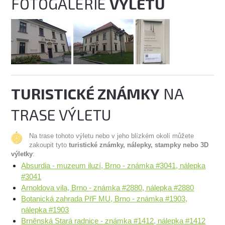
FOTOGALERIE
VÝLETU
TURISTICKÉ ZNÁMKY
NA
TRASE VÝLETU
Na trase tohoto výletu nebo v jeho blízkém okolí můžete
zakoupit tyto
turistické známky, nálepky, stampky nebo 3D
výletky
:
Absurdia - muzeum iluzí, Brno - známka #3041, nálepka
#3041
Arnoldova vila, Brno - známka #2880, nálepka #2880
Botanická zahrada PřF MU, Brno - známka #1903,
nálepka #1903
Brněnská Stará radnice - známka #1412, nálepka #1412