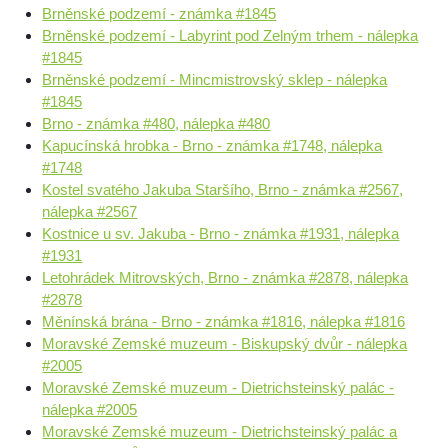
Brněnské podzemí - známka #1845
Brněnské podzemí - Labyrint pod Zelným trhem - nálepka
#1845
Brněnské podzemí - Mincmistrovský sklep - nálepka
#1845
Brno - známka #480, nálepka #480
Kapucínská hrobka - Brno - známka #1748, nálepka
#1748
Kostel svatého Jakuba Staršího, Brno - známka #2567,
nálepka #2567
Kostnice u sv. Jakuba - Brno - známka #1931, nálepka
#1931
Letohrádek Mitrovských, Brno - známka #2878, nálepka
#2878
Měnínská brána - Brno - známka #1816, nálepka #1816
Moravské Zemské muzeum - Biskupský dvůr - nálepka
#2005
Moravské Zemské muzeum - Dietrichsteinský palác -
nálepka #2005
Moravské Zemské muzeum - Dietrichsteinský palác a