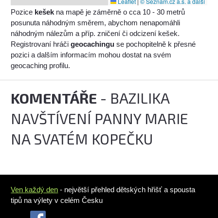
Leaflet
|
© Seznam.cz a.s. a další
Pozice
kešek
na mapě je záměrně o cca 10 - 30 metrů
posunuta náhodným směrem, abychom nenapomáhli
náhodným nálezům a příp. zničení či odcizení kešek.
Registrovaní hráči
geocachingu
se pochopitelně k přesné
pozici a dalším informacím mohou dostat na svém
geocaching profilu.
KOMENTÁŘE
- BAZILIKA
NAVŠTÍVENÍ PANNY MARIE
NA SVATÉM KOPEČKU
Ven každý den
- největší přehled dětských hřišť a spousta
tipů na výlety v celém Česku