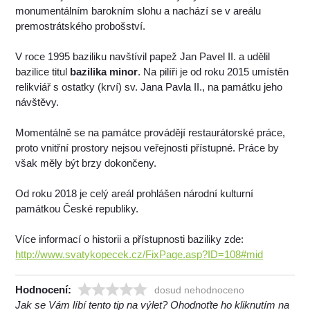
monumentálním barokním slohu a nachází se v areálu
premostrátského probošství.
V roce 1995 baziliku navštívil papež Jan Pavel II. a udělil
bazilice titul
bazilika minor
. Na pilíři je od roku 2015 umístěn
relikviář s ostatky (krví) sv. Jana Pavla II., na památku jeho
návštěvy.
Momentálně se na památce provádějí restaurátorské práce,
proto vnitřní prostory nejsou veřejnosti přístupné. Práce by
však měly být brzy dokončeny.
Od roku 2018 je celý areál prohlášen národní kulturní
památkou České republiky.
Více informací o historii a přístupnosti baziliky zde:
http://www.svatykopecek.cz/FixPage.asp?ID=108#mid
Hodnocení:
dosud nehodnoceno
Jak se Vám líbí tento tip na výlet? Ohodnoťte ho kliknutím na