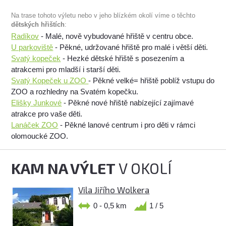
Na trase tohoto výletu nebo v jeho blízkém okolí víme o těchto
dětských hřištích
:
Radíkov
- Malé, nově vybudované hřiště v centru obce.
U parkoviště
- Pěkné, udržované hřiště pro malé i větší děti.
Svatý kopeček
- Hezké dětské hřiště s posezením a
atrakcemi pro mladší i starší děti.
Svatý Kopeček u ZOO
- Pěkné velké= hřiště poblíž vstupu do
ZOO a rozhledny na Svatém kopečku.
Elišky Junkové
- Pěkné nové hřiště nabízející zajímavé
atrakce pro vaše děti.
Lanáček ZOO
- Pěkné lanové centrum i pro děti v rámci
olomoucké ZOO.
KAM NA VÝLET
V OKOLÍ
Vila Jiřího Wolkera
0 - 0,5 km
1 / 5