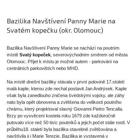
Bazilika Navštívení Panny Marie na
Svatém kopečku (okr. Olomouc)
Bazilika Navštívení Panny Marie se nachází na poutním
místě
Svatý kopeček
, severovýchodním směrem od města
Olomouc. Přijet k místu je možné autem - parkování na
centrálních parkovištích nebo MHD.
Na místě dnešní baziliky stávala v první polovině 17.století
malá kaple, kterou zde nechal postavit Jan Andrýsek. Kaple
však byla zanedlouho zničena švédskými vojsky, ale záhy
nato byla opět obnovena a zvětšena do velikosti poutního
chrámu, který projektoval slavný Giovanni Pietro Tencalla.
Brzy po vysvěcení kostela roku 1679 zde každoročně
putovalo více než 50 tisíc poutníků a jejich počet stále rostl. V
průběhu18. staletí byla bazilika stavebně zvětšována a
navštívila ji i Marie Terezie. Bazilika je vystavená v