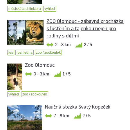
městská architektura
výhled
ZOO Olomouc - zábavná procházka
s luštěním a tajenkou nejen pro
rodiny s dětmi
2 - 3 km
2 / 5
les
rozhledna
zoo / zookoutek
Zoo Olomouc
0 - 3 km
1 / 5
výhled
zoo / zookoutek
Naučná stezka Svatý Kopeček
7 - 8 km
2 / 5