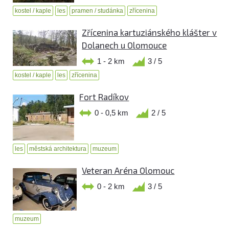
kostel / kaple
les
pramen / studánka
zřícenina
Zřícenina kartuziánského klášter v
Dolanech u Olomouce
1 - 2 km
3 / 5
kostel / kaple
les
zřícenina
Fort Radíkov
0 - 0,5 km
2 / 5
les
městská architektura
muzeum
Veteran Aréna Olomouc
0 - 2 km
3 / 5
muzeum