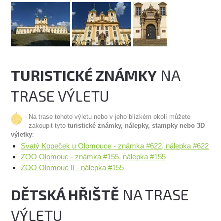
TURISTICKÉ ZNÁMKY
NA
TRASE VÝLETU
Na trase tohoto výletu nebo v jeho blízkém okolí můžete
zakoupit tyto
turistické známky, nálepky, stampky nebo 3D
výletky
:
Svatý Kopeček u Olomouce - známka #622, nálepka #622
ZOO Olomouc - známka #155, nálepka #155
ZOO Olomouc II - nálepka #155
DĚTSKÁ HŘIŠTĚ
NA TRASE
VÝLETU