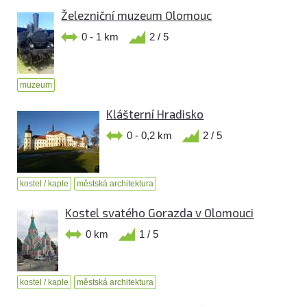
Železniční muzeum Olomouc
0 - 1 km
2 / 5
muzeum
Klášterní Hradisko
0 - 0,2 km
2 / 5
kostel / kaple
městská architektura
Kostel svatého Gorazda v Olomouci
0 km
1 / 5
kostel / kaple
městská architektura