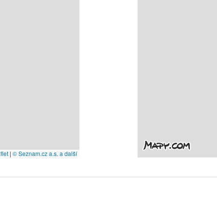
let
|
© Seznam.cz a.s. a další