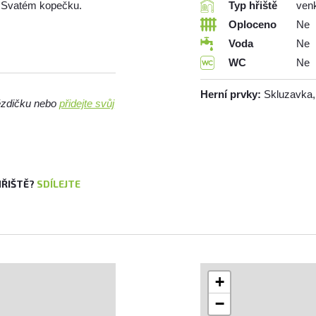
a Svatém kopečku.
Typ hřiště
ven
Oploceno
Ne
Voda
Ne
WC
Ne
Herní prvky:
Skluzavka, 
vězdičku nebo
přidejte svůj
HŘIŠTĚ?
SDÍLEJTE
+
−