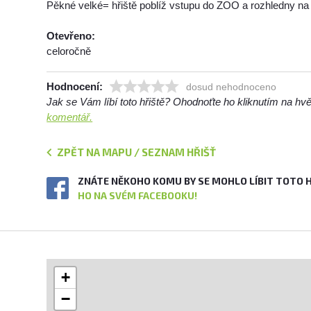
Pěkné velké= hřiště poblíž vstupu do ZOO a rozhledny n
Otevřeno:
celoročně
Hodnocení:
dosud nehodnoceno
Jak se Vám líbí toto hřiště? Ohodnoťte ho kliknutím na h
komentář.
ZPĚT NA MAPU / SEZNAM HŘIŠŤ
ZNÁTE NĚKOHO KOMU BY SE MOHLO LÍBIT TOTO 
HO NA SVÉM FACEBOOKU!
+
−