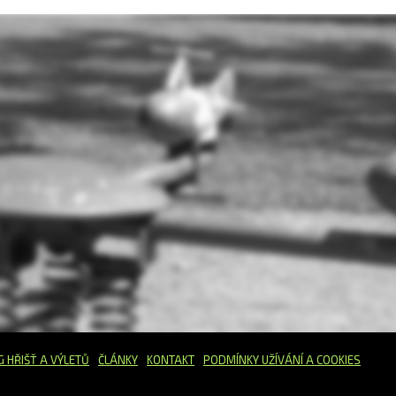
G HŘIŠŤ
A VÝLETŮ
ČLÁNKY
KONTAKT
PODMÍNKY UŽÍVÁNÍ A COOKIES