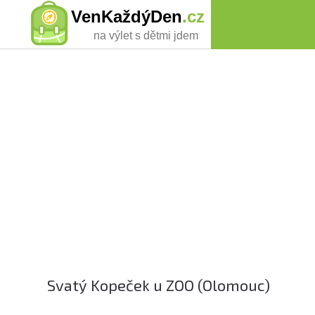
VenKaždýDen
.cz
na výlet s dětmi jdem
Svatý Kopeček u ZOO (Olomouc)