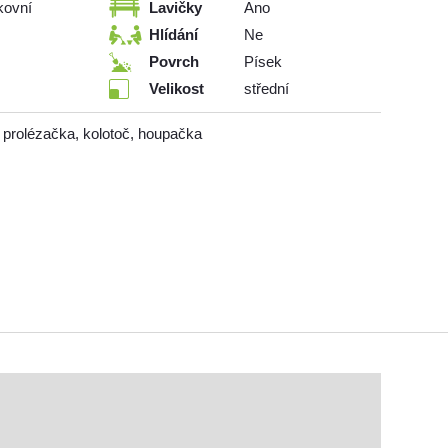
kovní
Lavičky
Ano
Hlídání
Ne
Povrch
Písek
Velikost
střední
prolézačka, kolotoč, houpačka