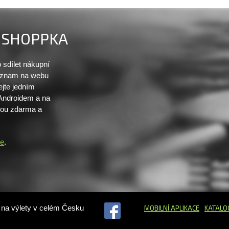
SHOPPKA
sdílet nákupní
seznam na webu
ejte jedním
 Androidem a na
sou zdarma a
re
.
ů na výlety v celém Česku
MOBILNÍ APLIKACE
KATALO