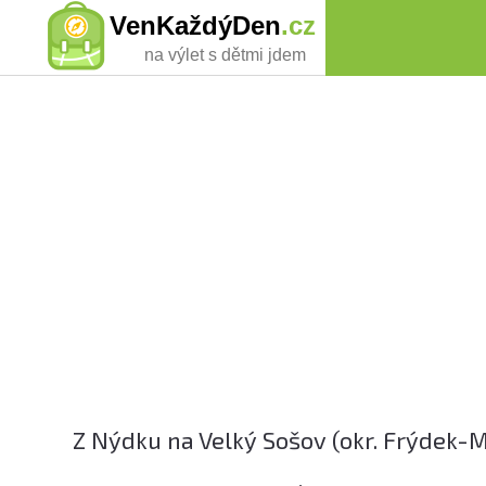
VenKaždýDen
.cz
na výlet s dětmi jdem
Z Nýdku na Velký Sošov (okr. Frýdek-M