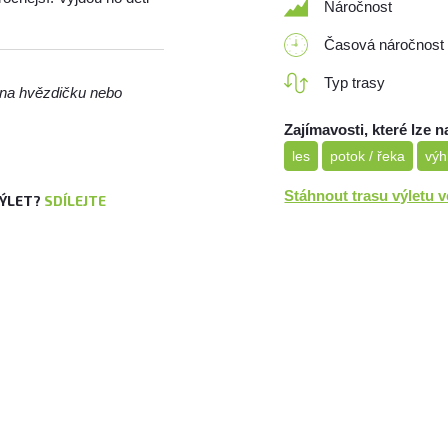
Náročnost
Časová náročnost
Typ trasy
m na hvězdičku nebo
Zajímavosti, které lze n
les
potok / řeka
výh
Stáhnout trasu výletu 
VÝLET?
SDÍLEJTE