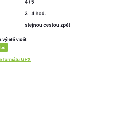
4 / 5
3 - 4 hod.
stejnou cestou zpět
a výletě vidět
led
ve formátu GPX