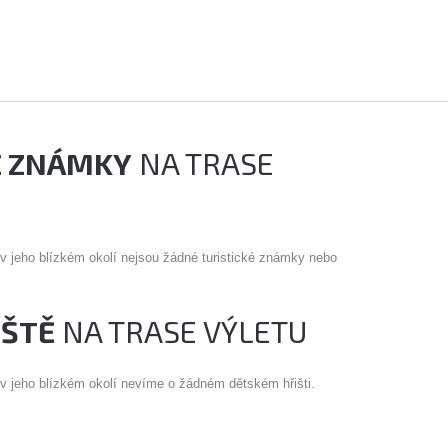
É ZNÁMKY
NA TRASE
 v jeho blízkém okolí nejsou žádné turistické známky nebo
IŠTĚ
NA TRASE VÝLETU
 v jeho blízkém okolí nevíme o žádném dětském hřišti.