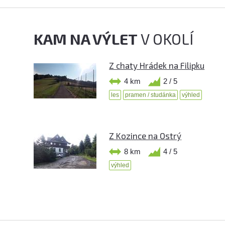
KAM NA VÝLET
V OKOLÍ
Z chaty Hrádek na Filipku
4 km
2 / 5
les
pramen / studánka
výhled
Z Kozince na Ostrý
8 km
4 / 5
výhled