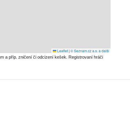
Leaflet
|
© Seznam.cz a.s. a další
příp. zničení či odcizení kešek. Registrovaní hráči