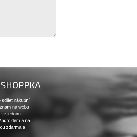
SHOPPKA
sdílet nákupní
seznam na webu
ejte jedním
 Androidem a na
sou zdarma a