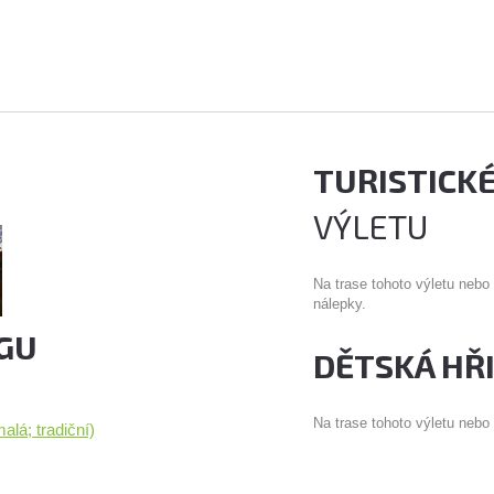
TURISTICK
VÝLETU
Na trase tohoto výletu nebo
nálepky.
GU
DĚTSKÁ HŘ
Na trase tohoto výletu nebo
lá; tradiční)