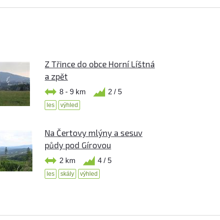
Z Třince do obce Horní Líštná
a zpět
8 - 9 km
2 / 5
les
výhled
Na Čertovy mlýny a sesuv
půdy pod Gírovou
2 km
4 / 5
les
skály
výhled