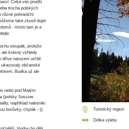
barví. Čeká vás prudší
řeba trocha polských
 různé pohraniční
ůžeme také zkusit dojet
domů - místo tam je a
tejte.
trochu stoupák, protože
m ale krásný výhledy
dříve narození určitě
se ukazovaly občanské
 Polskem. Budka už ale
ov nebo pod Malým
u
(polsky Soszow
lity, například naleśniki
Turistický region
ou borůvky, chyták :-))
Délka výletu
očnější. Vyjdou ho děti