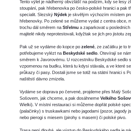
Tento výlet je nádherný obvzlášť na podzim, kdy se lesy z
stoupání, pak hřebenovka po česko-polské hranici a pak t
specialit. Slezský
Nýdek
je skvělým výchozím místem pro
hřebenovky. Po zelené se můžeme vydat z centra obce, m
trochu dál směrem na
Střelmu
a zaparkovat u posledních 
majitelé nikdy neprotestovali, kdyžtak se jich pro jistotu zep
Pak už se vydáme do kopce po
zelené
, ze začátku je to 
potřebujeme vylézt na
Beskydské sedlo
. Otevírají se ná
směrem k Javorovému. U rozcestníku Beskydské sedlo si 
vzpomenou na budku, která tu kdysi stávala, a ve které 
průkazy či pasy. Dostali jsme se totiž na státní hranici s
naštěstí dávno zmizela.
Vydáme se doprava po červené, projdeme přes Malý Soš
Sošovem, jak chceme, a pak dosáhneme
Velkého Sošov
Wielki). V místní restauraci si můžeme dopřát polské specia
(palačinky) s truskawkami nebo jagodami (pozor, jagody js
nebo pierogi s miesem (pirohy s masem) či polské pivo.
Trasa není dlouhá, ale výstup do Beskydského sedla je nár