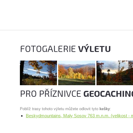
FOTOGALERIE
VÝLETU
PRO PŘÍZNIVCE
GEOCACHIN
Poblíž trasy tohoto výletu můžete odlovit tyto
kešky
:
Beskydmountains, Maly Sosov 763 m.n.m. (velikost - ma