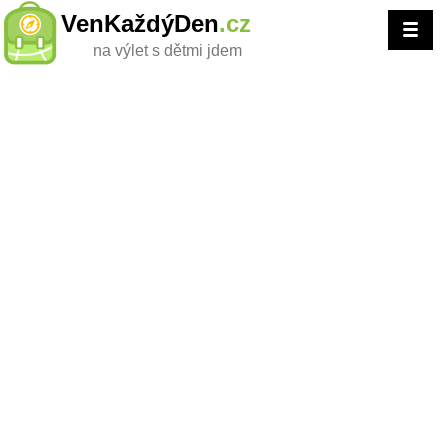
VenKaždýDen
.cz
na výlet s dětmi jdem