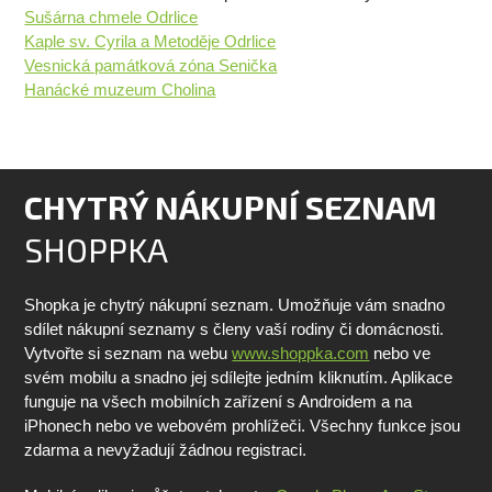
Sušárna chmele Odrlice
Kaple sv. Cyrila a Metoděje Odrlice
Vesnická památková zóna Senička
Hanácké muzeum Cholina
CHYTRÝ NÁKUPNÍ SEZNAM
SHOPPKA
Shopka je chytrý nákupní seznam. Umožňuje vám snadno
sdílet nákupní seznamy s členy vaší rodiny či domácnosti.
Vytvořte si seznam na webu
www.shoppka.com
nebo ve
svém mobilu a snadno jej sdílejte jedním kliknutím. Aplikace
funguje na všech mobilních zařízení s Androidem a na
iPhonech nebo ve webovém prohlížeči. Všechny funkce jsou
zdarma a nevyžadují žádnou registraci.