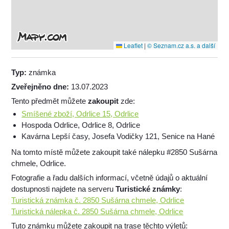
Leaflet
|
© Seznam.cz a.s. a další
Typ:
známka
Zveřejněno dne:
13.07.2023
Tento předmět můžete
zakoupit
zde:
Smíšené zboží, Odrlice 15, Odrlice
Hospoda Odrlice, Odrlice 8, Odrlice
Kavárna Lepší časy, Josefa Vodičky 121, Senice na Hané
Na tomto místě můžete zakoupit také nálepku #2850 Sušárna
chmele, Odrlice.
Fotografie a řadu dalších informací, včetně údajů o aktuální
dostupnosti najdete na serveru
Turistické známky
:
Turistická známka č. 2850 Sušárna chmele, Odrlice
Turistická nálepka č. 2850 Sušárna chmele, Odrlice
Tuto známku můžete zakoupit na trase těchto výletů: