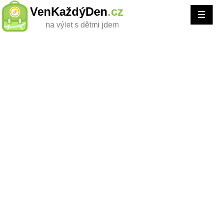
VenKaždýDen
.cz
na výlet s dětmi jdem