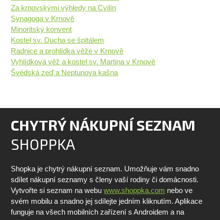
Za krnovskými výhledy na Cvilín
Synagoga v Krnově
Minoritský konvent
Kostel sv. Ducha se špitálem
Radnice a prohlídka věže v Krnově
Vyhlídková věž a kostel sv. Martina v Krnově
Švédská zeď a Neptunova kašna
CHYTRÝ NÁKUPNÍ SEZNAM
SHOPPKA
Shopka je chytrý nákupní seznam. Umožňuje vám snadno
sdílet nákupní seznamy s členy vaší rodiny či domácnosti.
Vytvořte si seznam na webu
www.shoppka.com
nebo ve
svém mobilu a snadno jej sdílejte jedním kliknutím. Aplikace
funguje na všech mobilních zařízení s Androidem a na