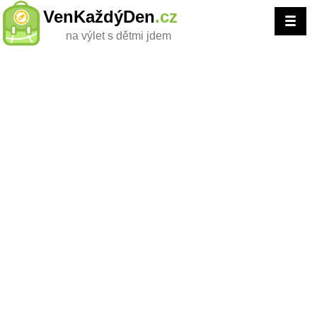
VenKaždýDen
.cz
na výlet s dětmi jdem