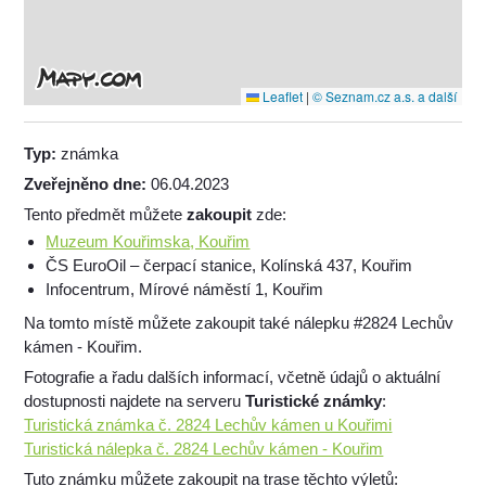
Leaflet
|
© Seznam.cz a.s. a další
Typ:
známka
Zveřejněno dne:
06.04.2023
Tento předmět můžete
zakoupit
zde:
Muzeum Kouřimska, Kouřim
ČS EuroOil – čerpací stanice, Kolínská 437, Kouřim
Infocentrum, Mírové náměstí 1, Kouřim
Na tomto místě můžete zakoupit také nálepku #2824 Lechův
kámen - Kouřim.
Fotografie a řadu dalších informací, včetně údajů o aktuální
dostupnosti najdete na serveru
Turistické známky
:
Turistická známka č. 2824 Lechův kámen u Kouřimi
Turistická nálepka č. 2824 Lechův kámen - Kouřim
Tuto známku můžete zakoupit na trase těchto výletů: