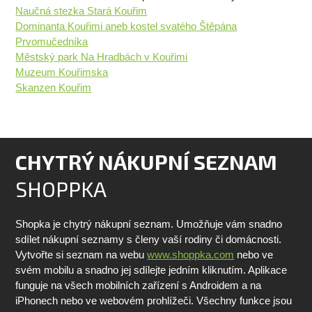
Naučná stezka Stará Kouřim
Dominanta Kouřimi aneb kostel svatého Štěpána
Prvomučedníka
Městský park Na Hradbách v Kouřimi
Muzeum Kouřimska
Skanzen Kouřim
CHYTRÝ NÁKUPNÍ SEZNAM
SHOPPKA
Shopka je chytrý nákupní seznam. Umožňuje vám snadno
sdílet nákupní seznamy s členy vaší rodiny či domácnosti.
Vytvořte si seznam na webu
www.shoppka.com
nebo ve
svém mobilu a snadno jej sdílejte jedním kliknutím. Aplikace
funguje na všech mobilních zařízení s Androidem a na
iPhonech nebo ve webovém prohlížeči. Všechny funkce jsou