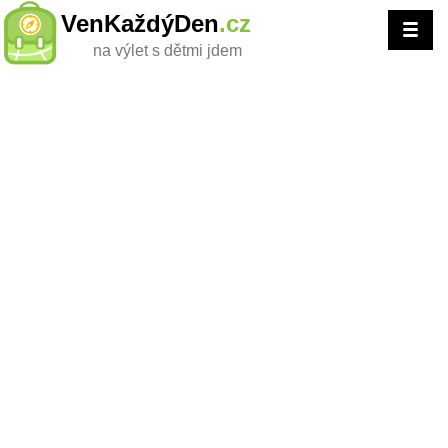
VenKaždýDen
.cz
na výlet s dětmi jdem