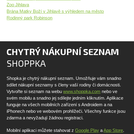
Zoo Jihlava
Brána Matky Boží v Jihlavě s výhledem na město
Rodinný park Robinson
CHYTRÝ NÁKUPNÍ SEZNAM
SHOPPKA
Shopka je chytrý nákupní seznam. Umožňuje vám snadno
sdílet nákupní seznamy s členy vaší rodiny či domácnosti.
Vytvořte si seznam na webu
www.shoppka.com
nebo ve
svém mobilu a snadno jej sdílejte jedním kliknutím. Aplikace
funguje na všech mobilních zařízení s Androidem a na
iPhonech nebo ve webovém prohlížeči. Všechny funkce jsou
zdarma a nevyžadují žádnou registraci.
Mobilní aplikaci můžete stahovat z
Google Play
a
App Store
.