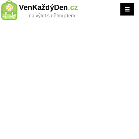
VenKaždýDen
.cz
na výlet s dětmi jdem