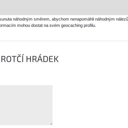
sunuta náhodným směrem, abychom nenapomáhli náhodným nálezům a 
nformacím mohou dostat na svém geocaching profilu.
SIROTČÍ HRÁDEK