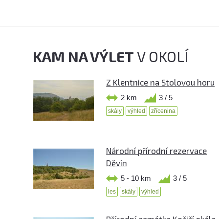
KAM NA VÝLET
V OKOLÍ
Z Klentnice na Stolovou horu
2 km
3 / 5
skály
výhled
zřícenina
Národní přírodní rezervace
Děvín
5 - 10 km
3 / 5
les
skály
výhled
Přírodní památka Kočičí skála