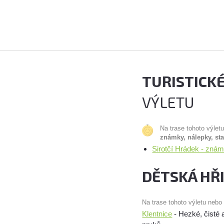
TURISTICK
VÝLETU
Na trase tohoto výlet
známky, nálepky, st
Sirotčí Hrádek - zná
DĚTSKÁ HŘ
Na trase tohoto výletu nebo
Klentnice
- Hezké, čisté