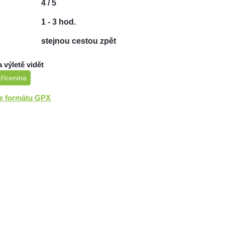
4 / 5
1 - 3 hod.
stejnou cestou zpět
a výletě vidět
zřícenina
ve formátu GPX