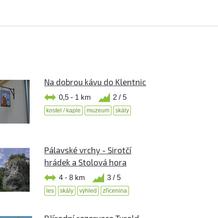
Na dobrou kávu do Klentnic
0,5 - 1 km
2 / 5
kostel / kaple
muzeum
skály
Pálavské vrchy - Sirotčí
hrádek a Stolová hora
4 - 8 km
3 / 5
les
skály
výhled
zřícenina
Přírodní rezervace Turold