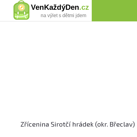
VenKaždýDen
.cz
na výlet s dětmi jdem
Zřícenina Sirotčí hrádek (okr. Břeclav)