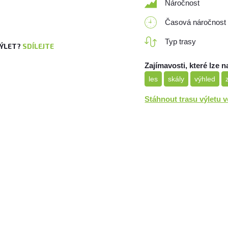
Náročnost
Časová náročnost
Typ trasy
VÝLET?
SDÍLEJTE
Zajímavosti, které lze n
les
skály
výhled
Stáhnout trasu výletu 