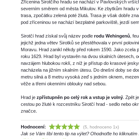
Zřícenina Sirotčího hradu se nachází v Pavlovských vrší
severním směrem od města Mikulov. Ke zbytkům hradu ve
trasa, zpočátku zelená poté žlutá. Trasa je však dobře zna
pod zříceninou se nachází bezplatné parkoviště, jezdí se
Sirotčí hrad získal svůj název podle
rodu Wehingenů
, fe
jejichž jedna větev Sirotků se přestěhovala v první polovin
Moravu. Hrad zanikl někdy před rokem 1590. Jako zcela pu
roku 1629. Hrad byl vystavěn na dvou skalních útesech, 
navzájem hlubokou roklí, z níž je přístup do krasové jesky
nacházela na jižním skalním útesu. Do dnešní doby se doc
metru silná a 8 metru vysoká zeď s jedním oknem, mezero
věže a třemi okenními oblouky nad sebou.
Hrad je
zpřístupněn po celý rok a vstup je volný
. Zpět j
cestou po žluté k rozcestníku Sirotčí hrad - sedlo nebo o
značce.
Hodnocení:
(5, hodnoceno 1x)
Jak se Vám líbí tento tip na výlet? Ohodnoťte ho kliknutí