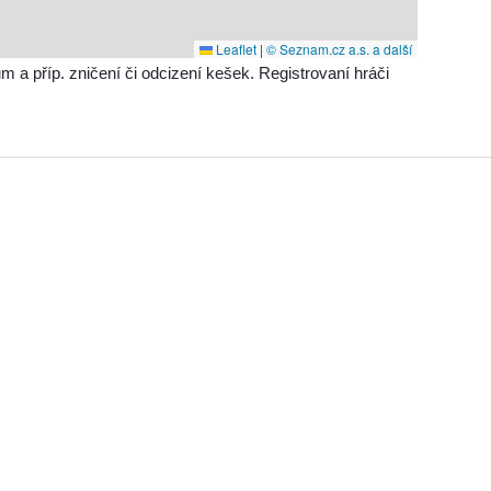
Leaflet
|
© Seznam.cz a.s. a další
příp. zničení či odcizení kešek. Registrovaní hráči