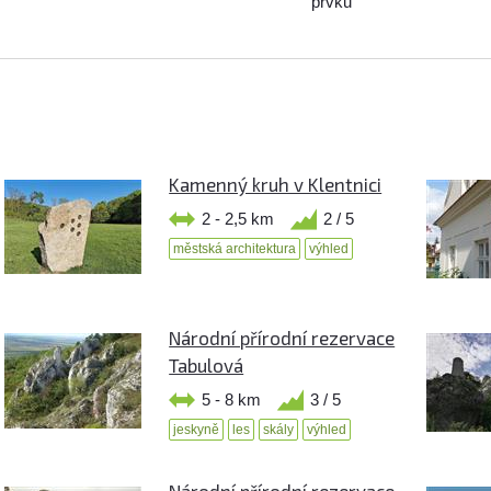
prvků
Kamenný kruh v Klentnici
2 - 2,5 km
2 / 5
městská architektura
výhled
Národní přírodní rezervace
Tabulová
5 - 8 km
3 / 5
jeskyně
les
skály
výhled
Národní přírodní rezervace