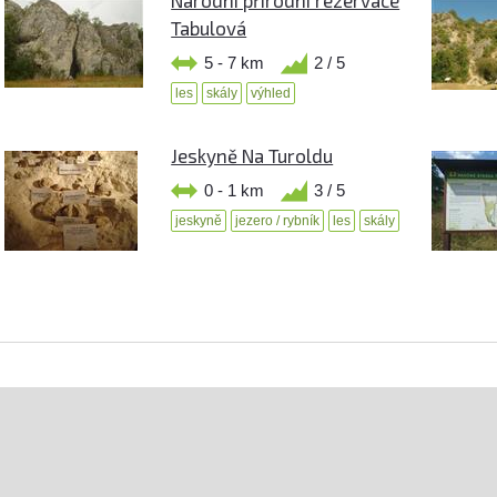
Tabulová
5 - 7 km
2 / 5
les
skály
výhled
Jeskyně Na Turoldu
0 - 1 km
3 / 5
jeskyně
jezero / rybník
les
skály