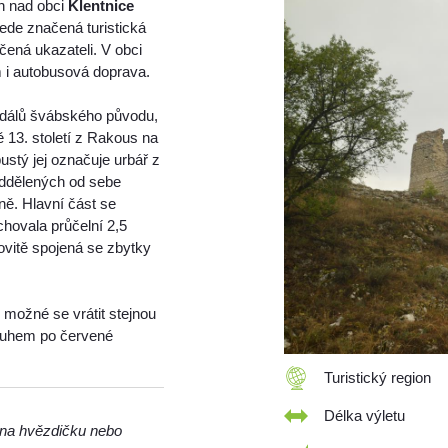
ch nad obci
Klentnice
de značená turistická
čená ukazateli. V obci
m i autobusová doprava.
událů švábského původu,
ě 13. století z Rakous na
stý jej označuje urbář z
oddělených od sebe
ně. Hlavní část se
hovala průčelní 2,5
vitě spojená se zbytky
e možné se vrátit stejnou
kruhem po červené
Turistický region
Délka výletu
m na hvězdičku nebo