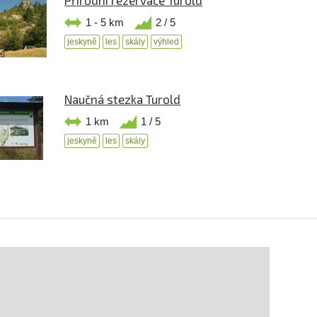
1 - 5 km
2 / 5
jeskyně
les
skály
výhled
Naučná stezka Turold
1 km
1 / 5
jeskyně
les
skály