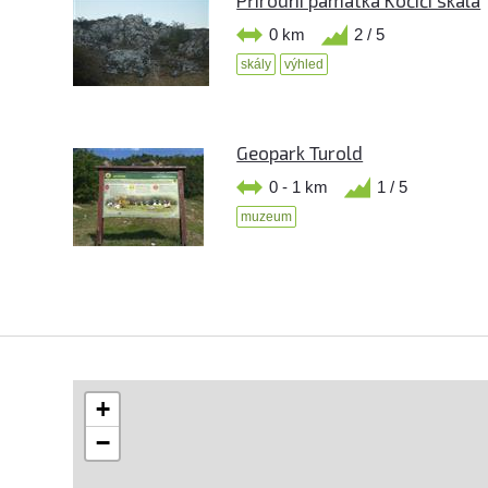
0 km
2 / 5
skály
výhled
Geopark Turold
0 - 1 km
1 / 5
muzeum
+
−