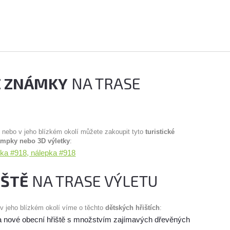
É ZNÁMKY
NA TRASE
u nebo v jeho blízkém okolí můžete zakoupit tyto
turistické
ampky nebo 3D výletky
:
mka #918, nálepka #918
IŠTĚ
NA TRASE VÝLETU
 v jeho blízkém okolí víme o těchto
dětských hřištích
:
 a nové obecní hřiště s množstvím zajímavých dřevěných