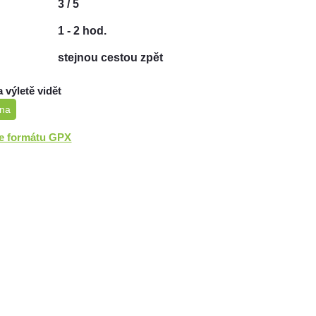
3 / 5
1 - 2 hod.
stejnou cestou zpět
a výletě vidět
ina
ve formátu GPX