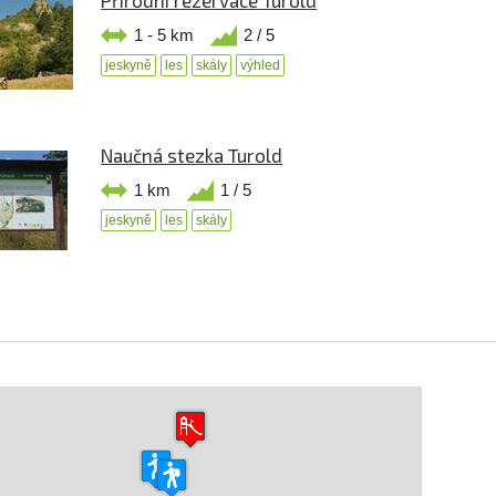
1 - 5 km
2 / 5
jeskyně
les
skály
výhled
Naučná stezka Turold
1 km
1 / 5
jeskyně
les
skály