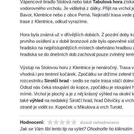
Vápencové bradlo Stolová nebo také
Tabulová hora
získa
vodorovného vrcholu. Je viditelná z dálky. Přijít na vrchol 
Bavor, Klentnice nebo z obce Perná. Nejkratší trasa vede 
trase z Klentnice, odkud vyrazíme.
Hora byla známá už v dřívějších dobách. Z pozdní doby 
prvního osídlení a v době bronzové zde bylo opevněné sídl
hradisko na nejpřístupnějších místech obehnáno hradbou 
hradiska se do dnešních dob zachoval pouze zvlněný teré
Výstup na Stolovou horu z Klentnice je nenáročný. Trasa 
vhodná i pro terénní kočárek. Zpočátku se držíme zelené tu
rozcestníku
Sirotčí hrad
- sedlo se naše trasa stáčí dole
Odtud nás čeká stoupání do kopce, zpočátku je stoupání ho
mírné. Vrchol je plochý a je z něj krásný výhled na okolní
také
výhled
na nedaleký Sirotčí hrad, hrad Děvičky a vrc
straně je vidět sv. Kopeček u Mikulova a vrch Turold.
Hodnocení:
dosud nehodnoceno
Jak se Vám líbí tento tip na výlet? Ohodnoťte ho kliknutí