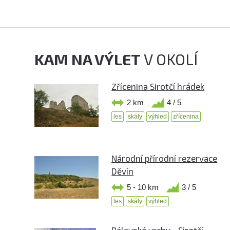
KAM NA VÝLET
V OKOLÍ
Zřícenina Sirotčí hrádek
2 km
4 / 5
les
skály
výhled
zřícenina
Národní přírodní rezervace
Děvín
5 - 10 km
3 / 5
les
skály
výhled
Pálavské vrchy - Sirotčí