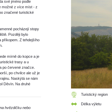
la své jméno podle
je možné z více míst - z
po značené turistické
kamenné pocházejí stopy
iště. Později bylo
a příkopem. Z tehdejšího
n.
vede mírně do kopce a je
ristické trasy a u
va po červené značce.
rší, po chvilce ale už je
 krajinu. Naskýtá se nám
hol Děvín. Na druhé
Turistický region
Délka výletu
m na hvězdičku nebo