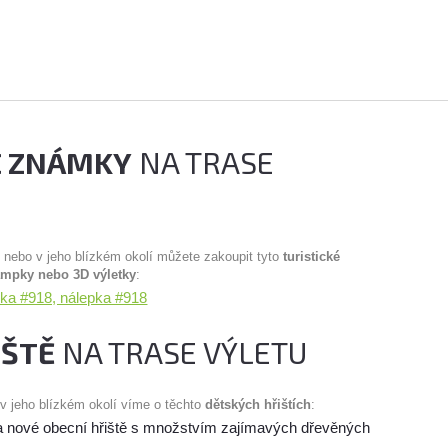
É ZNÁMKY
NA TRASE
u nebo v jeho blízkém okolí můžete zakoupit tyto
turistické
ampky nebo 3D výletky
:
mka #918, nálepka #918
IŠTĚ
NA TRASE VÝLETU
 v jeho blízkém okolí víme o těchto
dětských hřištích
:
 a nové obecní hřiště s množstvím zajímavých dřevěných