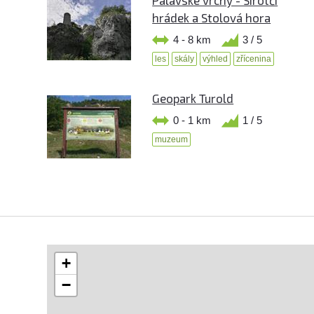
hrádek a Stolová hora
4 - 8 km
3 / 5
les
skály
výhled
zřícenina
Geopark Turold
0 - 1 km
1 / 5
muzeum
+
−