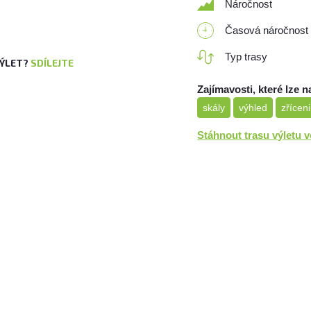
Náročnost
Časová náročnost
Typ trasy
VÝLET?
SDÍLEJTE
Zajímavosti, které lze n
skály
výhled
zřícen
Stáhnout trasu výletu 