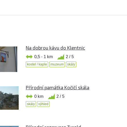
Na dobrou kávu do Klentnic
0,5 - 1 km
2 / 5
kostel / kaple
muzeum
skály
Přírodní památka Kočičí skála
0 km
2 / 5
skály
výhled
Přírodní rezervace Turold