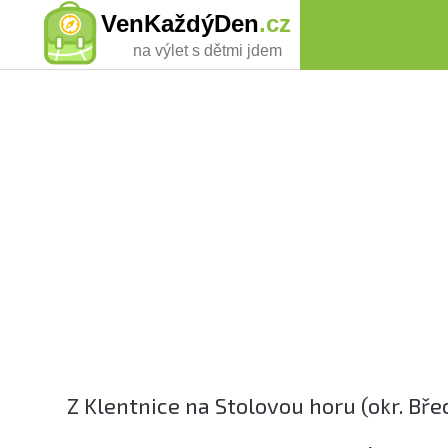
VenKaždýDen
.cz
na výlet s dětmi jdem
Z Klentnice na Stolovou horu (okr. Bře