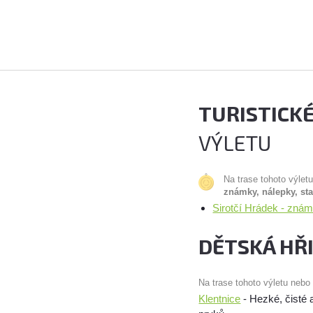
TURISTICK
VÝLETU
Na trase tohoto výlet
známky, nálepky, st
Sirotčí Hrádek - zná
DĚTSKÁ HŘ
Na trase tohoto výletu nebo
Klentnice
- Hezké, čisté