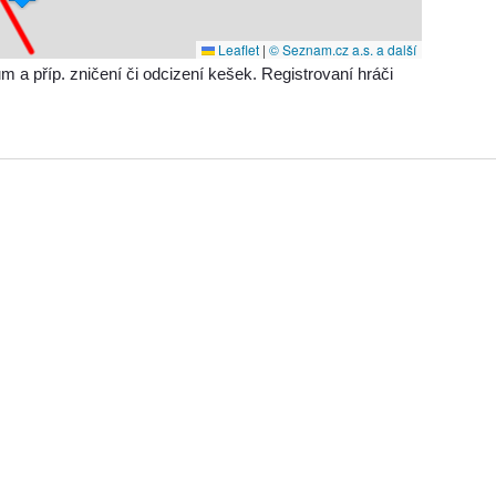
Leaflet
|
© Seznam.cz a.s. a další
příp. zničení či odcizení kešek. Registrovaní hráči