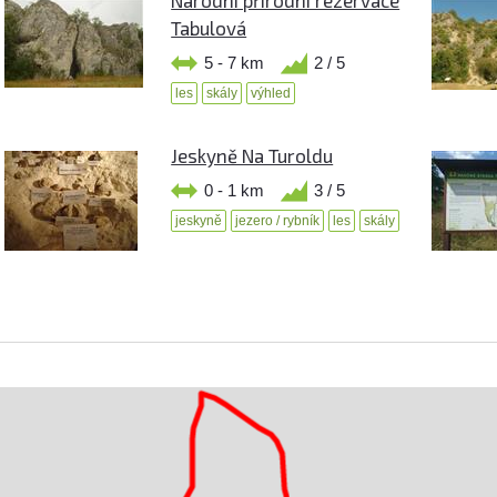
Tabulová
5 - 7 km
2 / 5
les
skály
výhled
Jeskyně Na Turoldu
0 - 1 km
3 / 5
jeskyně
jezero / rybník
les
skály