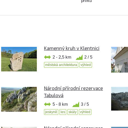
prvků
Kamenný kruh v Klentnici
2 - 2,5 km
2 / 5
městská architektura
výhled
Národní přírodní rezervace
Tabulová
5 - 8 km
3 / 5
jeskyně
les
skály
výhled
Národní přírodní rezervace