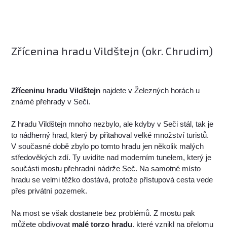
Zřícenina hradu Vildštejn (okr. Chrudim)
Zříceninu hradu Vildštejn
najdete v Železných horách u
známé přehrady v Seči.
Z hradu Vildštejn mnoho nezbylo, ale kdyby v Seči stál, tak je
to nádherný hrad, který by přitahoval velké množství turistů.
V současné době zbylo po tomto hradu jen několik malých
středověkých zdí. Ty uvidíte nad moderním tunelem, který je
součásti mostu přehradní nádrže Seč. Na samotné místo
hradu se velmi těžko dostává, protože přístupová cesta vede
přes privátní pozemek.
Na most se však dostanete bez problémů. Z mostu pak
můžete obdivovat
malé torzo hradu
, které vznikl na přelomu