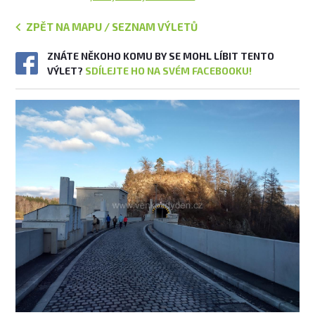
ZPĚT NA MAPU / SEZNAM VÝLETŮ
ZNÁTE NĚKOHO KOMU BY SE MOHL LÍBIT TENTO
VÝLET?
SDÍLEJTE HO NA SVÉM FACEBOOKU!