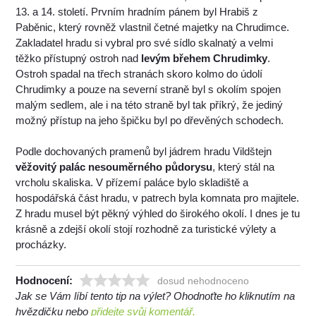
13. a 14. století. Prvním hradním pánem byl Hrabiš z
Paběnic, který rovněž vlastnil četné majetky na Chrudimce.
Zakladatel hradu si vybral pro své sídlo skalnatý a velmi
těžko přístupný ostroh nad
levým břehem Chrudimky
.
Ostroh spadal na třech stranách skoro kolmo do údolí
Chrudimky a pouze na severní straně byl s okolím spojen
malým sedlem, ale i na této straně byl tak příkrý, že jediný
možný přístup na jeho špičku byl po dřevěných schodech.
Podle dochovaných pramenů byl jádrem hradu Vildštejn
věžovitý palác nesouměrného půdorysu
, který stál na
vrcholu skaliska. V přízemí paláce bylo skladiště a
hospodářská část hradu, v patrech byla komnata pro majitele.
Z hradu musel být pěkný výhled do širokého okolí. I dnes je tu
krásně a zdejší okolí stojí rozhodně za turistické výlety a
procházky.
Hodnocení:
dosud nehodnoceno
Jak se Vám líbí tento tip na výlet? Ohodnoťte ho kliknutím na
hvězdičku nebo
přidejte svůj komentář.