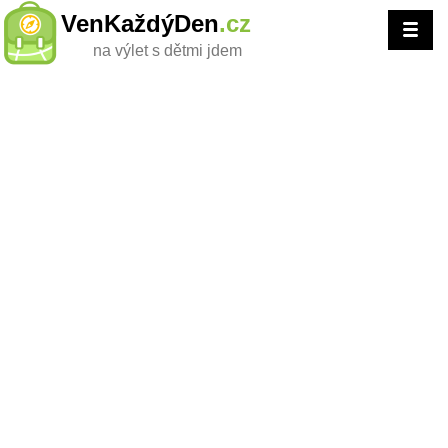
VenKaždýDen
.cz
na výlet s dětmi jdem