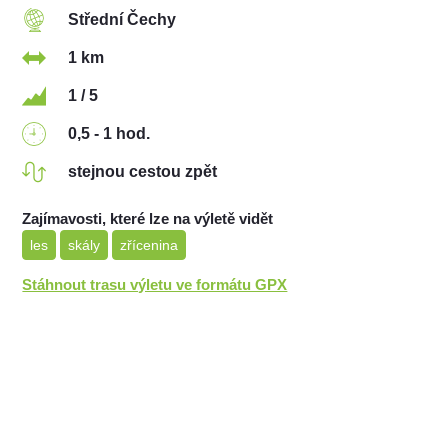
Střední Čechy
1 km
1 / 5
0,5 - 1 hod.
stejnou cestou zpět
Zajímavosti, které lze na výletě vidět
les
skály
zřícenina
Stáhnout trasu výletu ve formátu GPX