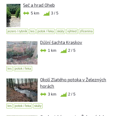
Seč a hrad Oheb
5 km
3 / 5
jezero / rybník
les
potok / řeka
skály
výhled
zřícenina
Důlní šachta Kraskov
1 km
2 / 5
les
potok / řeka
Okolí Zlatého potoka v Železných
horách
3 km
2 / 5
les
potok / řeka
skály