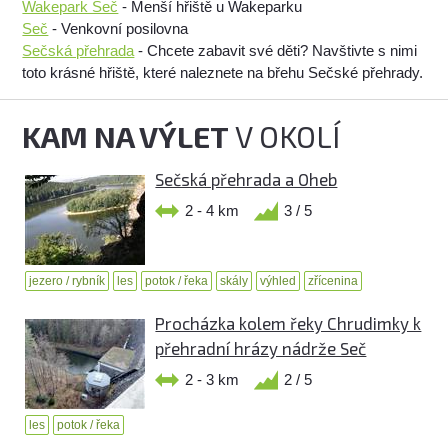
Wakepark Seč
- Menší hřiště u Wakeparku
Seč
- Venkovní posilovna
Sečská přehrada
- Chcete zabavit své děti? Navštivte s nimi
toto krásné hřiště, které naleznete na břehu Sečské přehrady.
KAM NA VÝLET
V OKOLÍ
Sečská přehrada a Oheb
2 - 4 km
3 / 5
jezero / rybník
les
potok / řeka
skály
výhled
zřícenina
Procházka kolem řeky Chrudimky k
přehradní hrázy nádrže Seč
2 - 3 km
2 / 5
les
potok / řeka