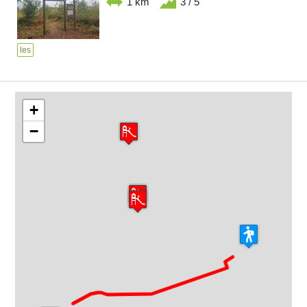
1 km
3 / 5
les
+
−