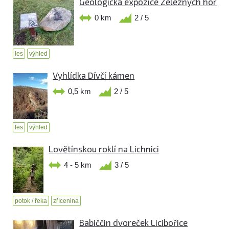
Geologická expozice Železných hor
0 km
2 / 5
les
výhled
Vyhlídka Dívčí kámen
0,5 km
2 / 5
les
výhled
Lovětínskou roklí na Lichnici
4 - 5 km
3 / 5
potok / řeka
zřícenina
Babiččin dvoreček Licibořice