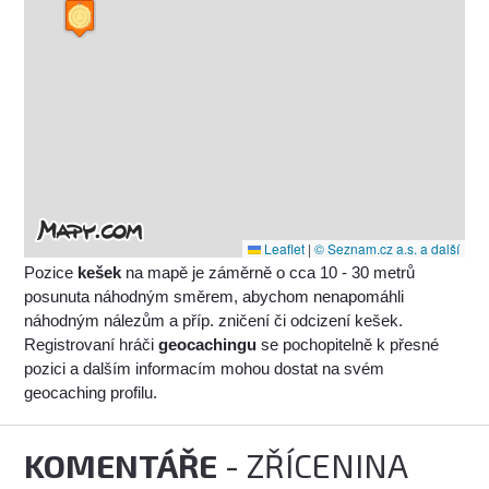
Leaflet
|
© Seznam.cz a.s. a další
Pozice
kešek
na mapě je záměrně o cca 10 - 30 metrů
posunuta náhodným směrem, abychom nenapomáhli
náhodným nálezům a příp. zničení či odcizení kešek.
Registrovaní hráči
geocachingu
se pochopitelně k přesné
pozici a dalším informacím mohou dostat na svém
geocaching profilu.
KOMENTÁŘE
- ZŘÍCENINA