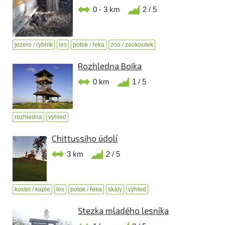
0 - 3 km
2 / 5
jezero / rybník
les
potok / řeka
zoo / zookoutek
Rozhledna Boika
0 km
1 / 5
rozhledna
výhled
Chittussiho údolí
3 km
2 / 5
kostel / kaple
les
potok / řeka
skály
výhled
Stezka mladého lesníka