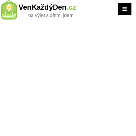
VenKaždýDen
.cz
na výlet s dětmi jdem