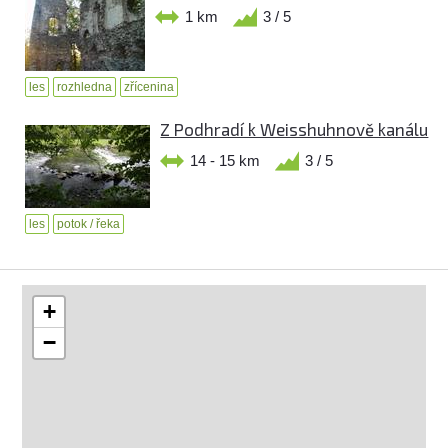
1 km
3 / 5
les
rozhledna
zřícenina
Z Podhradí k Weisshuhnově kanálu
14 - 15 km
3 / 5
les
potok / řeka
+
−