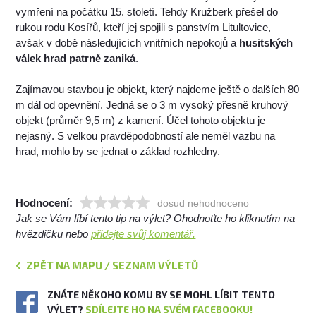
vymření na počátku 15. století. Tehdy Kružberk přešel do
rukou rodu Kosířů, kteří jej spojili s panstvím Litultovice,
avšak v době následujících vnitřních nepokojů a
husitských
válek hrad patrně zaniká
.
Zajímavou stavbou je objekt, který najdeme ještě o dalších 80
m dál od opevnění. Jedná se o 3 m vysoký přesně kruhový
objekt (průměr 9,5 m) z kamení. Účel tohoto objektu je
nejasný. S velkou pravděpodobností ale neměl vazbu na
hrad, mohlo by se jednat o základ rozhledny.
Hodnocení:
dosud nehodnoceno
Jak se Vám líbí tento tip na výlet? Ohodnoťte ho kliknutím na
hvězdičku nebo
přidejte svůj komentář.
ZPĚT NA MAPU / SEZNAM VÝLETŮ
ZNÁTE NĚKOHO KOMU BY SE MOHL LÍBIT TENTO
VÝLET?
SDÍLEJTE HO NA SVÉM FACEBOOKU!