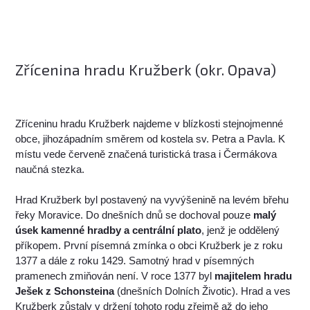
Zřícenina hradu Kružberk (okr. Opava)
Zříceninu hradu Kružberk najdeme v blízkosti stejnojmenné
obce, jihozápadním směrem od kostela sv. Petra a Pavla. K
místu vede červeně značená turistická trasa i Čermákova
naučná stezka.
Hrad Kružberk byl postavený na vyvýšenině na levém břehu
řeky Moravice. Do dnešních dnů se dochoval pouze
malý
úsek kamenné hradby a centrální plato
, jenž je oddělený
příkopem. První písemná zmínka o obci Kružberk je z roku
1377 a dále z roku 1429. Samotný hrad v písemných
pramenech zmiňován není. V roce 1377 byl
majitelem hradu
Ješek z Schonsteina
(dnešních Dolních Životic). Hrad a ves
Kružberk zůstaly v držení tohoto rodu zřejmě až do jeho