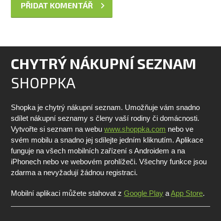
CHYTRÝ NÁKUPNÍ SEZNAM
SHOPPKA
Shopka je chytrý nákupní seznam. Umožňuje vám snadno
sdílet nákupní seznamy s členy vaší rodiny či domácnosti.
Vytvořte si seznam na webu
www.shoppka.com
nebo ve
svém mobilu a snadno jej sdílejte jedním kliknutím. Aplikace
funguje na všech mobilních zařízení s Androidem a na
iPhonech nebo ve webovém prohlížeči. Všechny funkce jsou
zdarma a nevyžadují žádnou registraci.
Mobilní aplikaci můžete stahovat z
Google Play
a
App Store
.