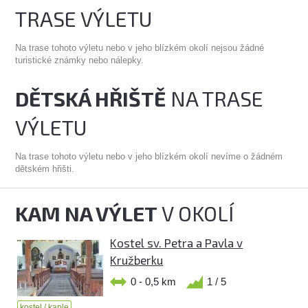
TRASE VÝLETU
Na trase tohoto výletu nebo v jeho blízkém okolí nejsou žádné
turistické známky nebo nálepky.
DĚTSKÁ HŘIŠTĚ
NA TRASE
VÝLETU
Na trase tohoto výletu nebo v jeho blízkém okolí nevíme o žádném
dětském hřišti.
KAM NA VÝLET
V OKOLÍ
Kostel sv. Petra a Pavla v
Kružberku
0 - 0,5 km
1 / 5
kostel / kaple