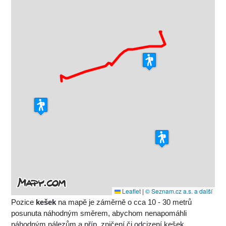
Leaflet
|
© Seznam.cz a.s. a další
Pozice
kešek
na mapě je záměrně o cca 10 - 30 metrů
posunuta náhodným směrem, abychom nenapomáhli
náhodným nálezům a příp. zničení či odcizení kešek.