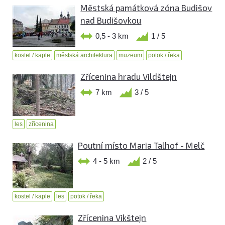
Městská památková zóna Budišov
nad Budišovkou
0,5 - 3 km
1 / 5
kostel / kaple
městská architektura
muzeum
potok / řeka
Zřícenina hradu Vildštejn
7 km
3 / 5
les
zřícenina
Poutní místo Maria Talhof - Melč
4 - 5 km
2 / 5
kostel / kaple
les
potok / řeka
Zřícenina Vikštejn