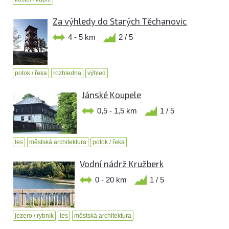
Za výhledy do Starých Těchanovic
4 - 5 km
2 / 5
potok / řeka
rozhledna
výhled
Jánské Koupele
0,5 - 1,5 km
1 / 5
les
městská architektura
potok / řeka
Vodní nádrž Kružberk
0 - 20 km
1 / 5
jezero / rybník
les
městská architektura