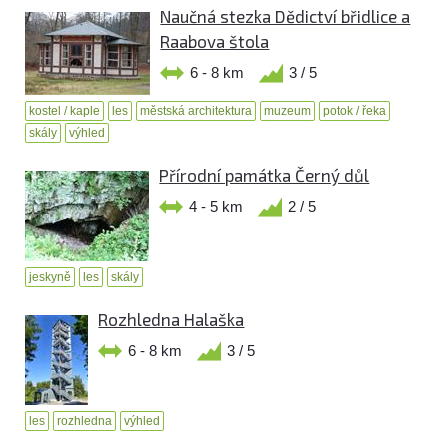
Naučná stezka Dědictví břidlice a
Raabova štola
6 - 8 km
3 / 5
kostel / kaple
les
městská architektura
muzeum
potok / řeka
skály
výhled
Přírodní památka Černý důl
4 - 5 km
2 / 5
jeskyně
les
skály
Rozhledna Halaška
6 - 8 km
3 / 5
les
rozhledna
výhled