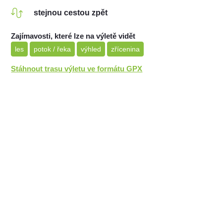
stejnou cestou zpět
Zajímavosti, které lze na výletě vidět
les
potok / řeka
výhled
zřícenina
Stáhnout trasu výletu ve formátu GPX