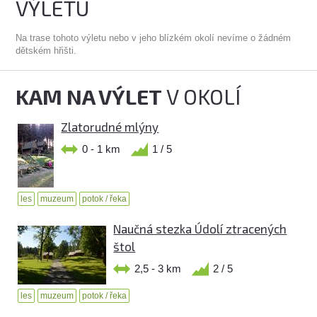
VÝLETU
Na trase tohoto výletu nebo v jeho blízkém okolí nevíme o žádném
dětském hřišti.
KAM NA VÝLET
V OKOLÍ
Zlatorudné mlýny
0 - 1 km
1 / 5
les
muzeum
potok / řeka
Naučná stezka Údolí ztracených
štol
2,5 - 3 km
2 / 5
les
muzeum
potok / řeka