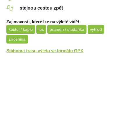
stejnou cestou zpět
Zajímavosti, které lze na výletě vidět
kostel / kaple
les
pramen / studánka
výhled
zřícenina
Stáhnout trasu výletu ve formátu GPX