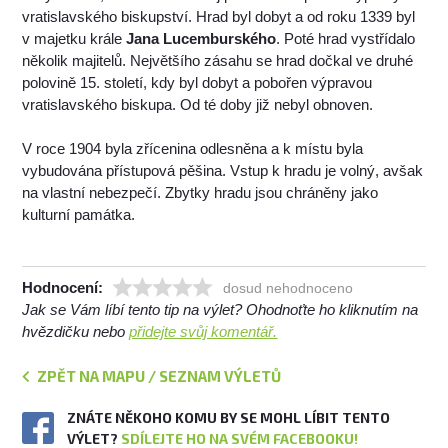
vratislavského biskupství. Hrad byl dobyt a od roku 1339 byl
v majetku krále
Jana Lucemburského
. Poté hrad vystřídalo
několik majitelů. Největšího zásahu se hrad dočkal ve druhé
polovině 15. století, kdy byl dobyt a pobořen výpravou
vratislavského biskupa. Od té doby již nebyl obnoven.
V roce 1904 byla zřícenina odlesněna a k místu byla
vybudována přístupová pěšina. Vstup k hradu je volný, avšak
na vlastní nebezpečí. Zbytky hradu jsou chráněny jako
kulturní památka.
Hodnocení:
dosud nehodnoceno
Jak se Vám líbí tento tip na výlet? Ohodnoťte ho kliknutím na
hvězdičku nebo
přidejte svůj komentář.
ZPĚT NA MAPU / SEZNAM VÝLETŮ
ZNÁTE NĚKOHO KOMU BY SE MOHL LÍBIT TENTO
VÝLET?
SDÍLEJTE HO NA SVÉM FACEBOOKU!