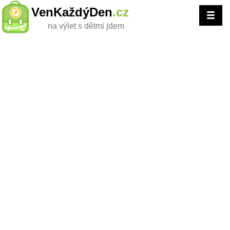
VenKaždýDen
.cz
na výlet s dětmi jdem