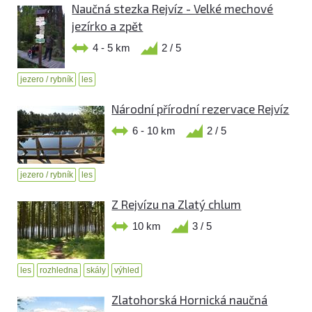
Naučná stezka Rejvíz - Velké mechové
jezírko a zpět
4 - 5 km
2 / 5
jezero / rybník
les
Národní přírodní rezervace Rejvíz
6 - 10 km
2 / 5
jezero / rybník
les
Z Rejvízu na Zlatý chlum
10 km
3 / 5
les
rozhledna
skály
výhled
Zlatohorská Hornická naučná