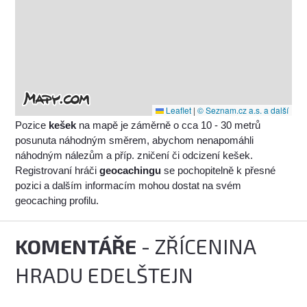
Leaflet
|
© Seznam.cz a.s. a další
Pozice
kešek
na mapě je záměrně o cca 10 - 30 metrů
posunuta náhodným směrem, abychom nenapomáhli
náhodným nálezům a příp. zničení či odcizení kešek.
Registrovaní hráči
geocachingu
se pochopitelně k přesné
pozici a dalším informacím mohou dostat na svém
geocaching profilu.
KOMENTÁŘE
- ZŘÍCENINA
HRADU EDELŠTEJN