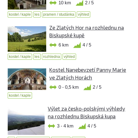
10 km
2 / 5
kostel / kaple
les
pramen / studánka
výhled
Ze Zlatých Hor na rozhlednu na
Biskupské kupě
6 km
4 / 5
kostel / kaple
les
rozhledna
výhled
Kostel Nanebevzetí Panny Marie
ve Zlatých Horách
0 - 0,5 km
2 / 5
kostel / kaple
Výlet za česko-polskými výhledy
na rozhlednu Biskupská kupa
3 - 4 km
4 / 5