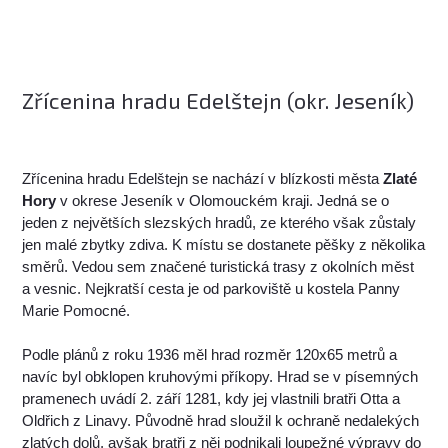
Zřícenina hradu Edelštejn (okr. Jeseník)
Zřícenina hradu Edelštejn se nachází v blízkosti města
Zlaté
Hory
v okrese Jeseník v Olomouckém kraji. Jedná se o
jeden z největších slezských hradů, ze kterého však zůstaly
jen malé zbytky zdiva. K místu se dostanete pěšky z několika
směrů. Vedou sem značené turistická trasy z okolních měst
a vesnic. Nejkratší cesta je od parkoviště u kostela Panny
Marie Pomocné.
Podle plánů z roku 1936 měl hrad rozměr 120x65 metrů a
navíc byl obklopen kruhovými příkopy. Hrad se v písemných
pramenech uvádí 2. září 1281, kdy jej vlastnili bratři Otta a
Oldřich z Linavy. Původně hrad sloužil k ochraně nedalekých
zlatých dolů, avšak bratři z něj podnikali loupežné výpravy do