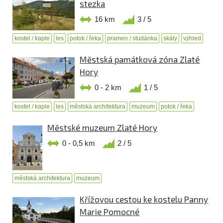
stezka
16 km
3 / 5
kostel / kaple
les
potok / řeka
pramen / studánka
skály
výhled
Městská památková zóna Zlaté
Hory
0 - 2 km
1 / 5
kostel / kaple
les
městská architektura
muzeum
potok / řeka
Městské muzeum Zlaté Hory
0 - 0,5 km
2 / 5
městská architektura
muzeum
Křížovou cestou ke kostelu Panny
Marie Pomocné