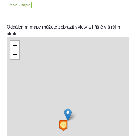
kostel / kaple
Oddálením mapy můžete zobrazit výlety a hřiště v širším
okolí
+
−