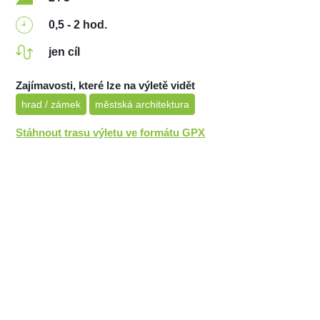
0,5 - 2 hod.
jen cíl
Zajímavosti, které lze na výletě vidět
hrad / zámek
městská architektura
Stáhnout trasu výletu ve formátu GPX