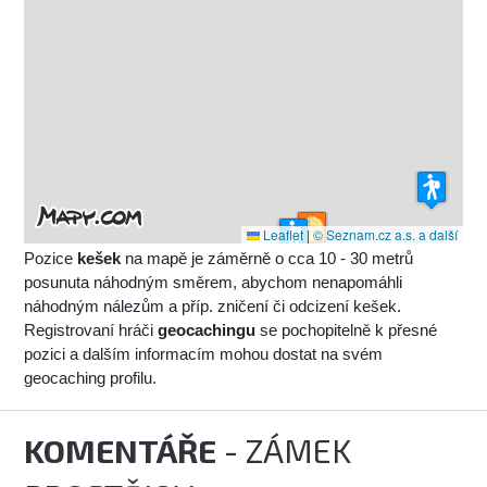
Leaflet
|
© Seznam.cz a.s. a další
Pozice
kešek
na mapě je záměrně o cca 10 - 30 metrů
posunuta náhodným směrem, abychom nenapomáhli
náhodným nálezům a příp. zničení či odcizení kešek.
Registrovaní hráči
geocachingu
se pochopitelně k přesné
pozici a dalším informacím mohou dostat na svém
geocaching profilu.
KOMENTÁŘE
- ZÁMEK