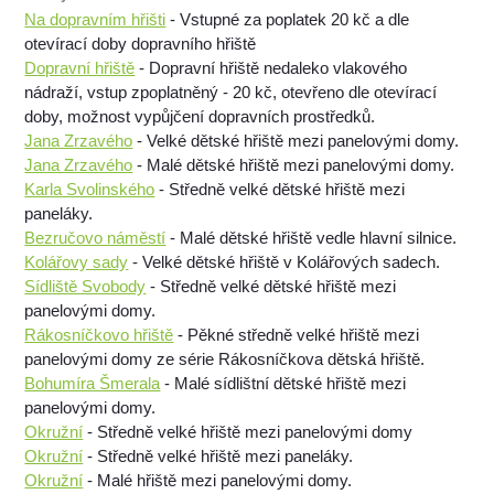
Na dopravním hřišti
- Vstupné za poplatek 20 kč a dle
otevírací doby dopravního hřiště
Dopravní hřiště
- Dopravní hřiště nedaleko vlakového
nádraží, vstup zpoplatněný - 20 kč, otevřeno dle otevírací
doby, možnost vypůjčení dopravních prostředků.
Jana Zrzavého
- Velké dětské hřiště mezi panelovými domy.
Jana Zrzavého
- Malé dětské hřiště mezi panelovými domy.
Karla Svolinského
- Středně velké dětské hřiště mezi
paneláky.
Bezručovo náměstí
- Malé dětské hřiště vedle hlavní silnice.
Kolářovy sady
- Velké dětské hřiště v Kolářových sadech.
Sídliště Svobody
- Středně velké dětské hřiště mezi
panelovými domy.
Rákosníčkovo hřiště
- Pěkné středně velké hřiště mezi
panelovými domy ze série Rákosníčkova dětská hřiště.
Bohumíra Šmerala
- Malé sídlištní dětské hřiště mezi
panelovými domy.
Okružní
- Středně velké hřiště mezi panelovými domy
Okružní
- Středně velké hřiště mezi paneláky.
Okružní
- Malé hřiště mezi panelovými domy.