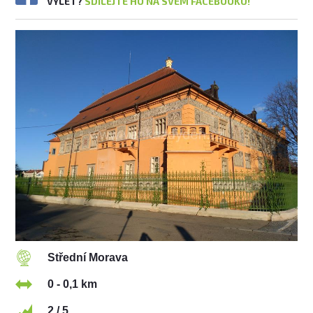
VÝLET?
SDÍLEJTE HO NA SVÉM FACEBOOKU!
Střední Morava
0 - 0,1 km
2 / 5