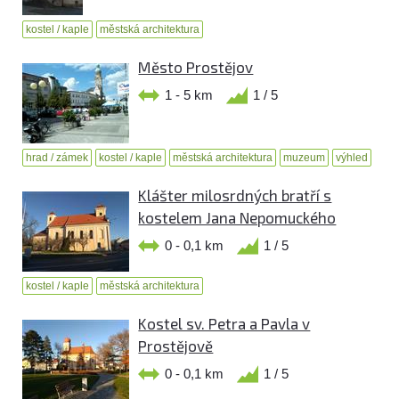
kostel / kaple
městská architektura
Město Prostějov
1 - 5 km
1 / 5
hrad / zámek
kostel / kaple
městská architektura
muzeum
výhled
Klášter milosrdných bratří s
kostelem Jana Nepomuckého
0 - 0,1 km
1 / 5
kostel / kaple
městská architektura
Kostel sv. Petra a Pavla v
Prostějově
0 - 0,1 km
1 / 5