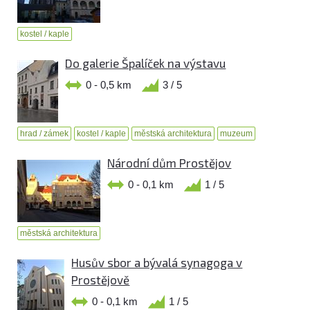
kostel / kaple
Do galerie Špalíček na výstavu
0 - 0,5 km
3 / 5
hrad / zámek
kostel / kaple
městská architektura
muzeum
Národní dům Prostějov
0 - 0,1 km
1 / 5
městská architektura
Husův sbor a bývalá synagoga v
Prostějově
0 - 0,1 km
1 / 5