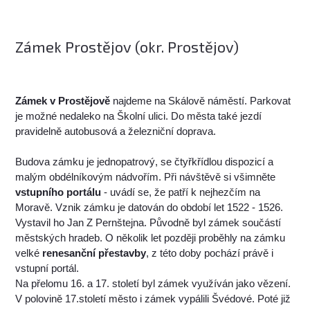
Zámek Prostějov (okr. Prostějov)
Zámek v Prostějově
najdeme na Skálově náměstí. Parkovat
je možné nedaleko na Školní ulici. Do města také jezdí
pravidelně autobusová a železniční doprava.
Budova zámku je jednopatrový, se čtyřkřídlou dispozicí a
malým obdélníkovým nádvořím. Při návštěvě si všimněte
vstupního portálu
- uvádí se, že patří k nejhezčím na
Moravě. Vznik zámku je datován do období let 1522 - 1526.
Vystavil ho Jan Z Pernštejna. Původně byl zámek součástí
městských hradeb. O několik let později proběhly na zámku
velké
renesanční přestavby
, z této doby pochází právě i
vstupní portál.
Na přelomu 16. a 17. století byl zámek využíván jako vězení.
V polovině 17.století město i zámek vypálili Švédové. Poté již