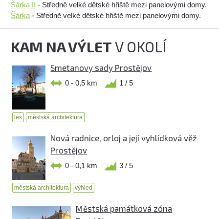
Šárka II
- Středně velké dětské hřiště mezi panelovými domy.
Šárka
- Středně velké dětské hřiště mezi panelovými domy.
KAM NA VÝLET
V OKOLÍ
Smetanovy sady Prostějov
0 - 0,5 km
1 / 5
les
městská architektura
Nová radnice, orloj a její vyhlídková věž
Prostějov
0 - 0,1 km
3 / 5
městská architektura
výhled
Městská památková zóna