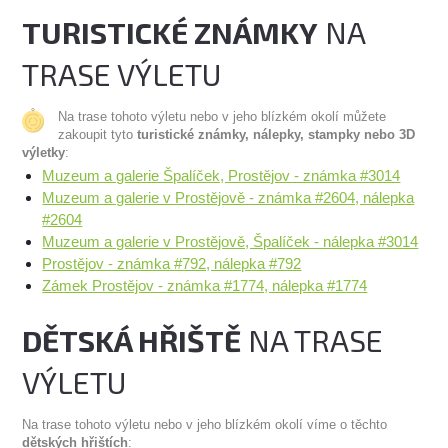
TURISTICKÉ ZNÁMKY
NA
TRASE VÝLETU
Na trase tohoto výletu nebo v jeho blízkém okolí můžete
zakoupit tyto
turistické známky, nálepky, stampky nebo 3D
výletky
:
Muzeum a galerie Špalíček, Prostějov - známka #3014
Muzeum a galerie v Prostějově - známka #2604, nálepka
#2604
Muzeum a galerie v Prostějově, Špalíček - nálepka #3014
Prostějov - známka #792, nálepka #792
Zámek Prostějov - známka #1774, nálepka #1774
DĚTSKÁ HŘIŠTĚ
NA TRASE
VÝLETU
Na trase tohoto výletu nebo v jeho blízkém okolí víme o těchto
dětských hřištích
: