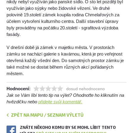
nikdy nebyl využíván jako panské sídlo. O sto let později byl
využíván jako sýpky nebo židovské vězení. Ve druhé
polovině 19.století zámek koupila rodina Chmelařových za
účelem vytvoření kulturního centra. Další stavební úpravy
byly prováděny na počátku 20.století - sgrafitová výzdoba
fasády.
V dnešní době já zámek v majetku města. V prostorách
zámku se nachází galerie s kavárnou, která je pro veřejnost
otevřená každý všední den. Do samotných prostor zámku je
také možné se dostat během různých akcí pořádaných
městem.
Hodnocení:
dosud nehodnoceno
Jak se Vám líbí tento tip na výlet? Ohodnoťte ho kliknutím na
hvězdičku nebo
přidejte svůj komentář.
ZPĚT NA MAPU / SEZNAM VÝLETŮ
ZNÁTE NĚKOHO KOMU BY SE MOHL LÍBIT TENTO