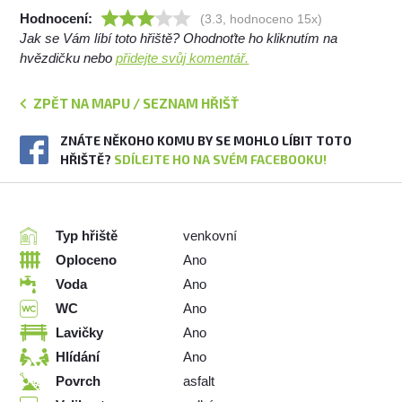
Hodnocení:
(3.3, hodnoceno 15x)
Jak se Vám líbí toto hřiště? Ohodnoťte ho kliknutím na
hvězdičku nebo
přidejte svůj komentář.
ZPĚT NA MAPU / SEZNAM HŘIŠŤ
ZNÁTE NĚKOHO KOMU BY SE MOHLO LÍBIT TOTO
HŘIŠTĚ?
SDÍLEJTE HO NA SVÉM FACEBOOKU!
Typ hřiště
venkovní
Oploceno
Ano
Voda
Ano
WC
Ano
Lavičky
Ano
Hlídání
Ano
Povrch
asfalt