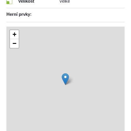
Velikost
velké
Herní prvky:
+
−