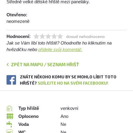
Středně velké dětské hřiště mezi paneláky.
Otevřeno:
neomezeně
Hodnocení:
dosud nehodnoceno
Jak se Vám líbí toto hřiště? Ohodnoťte ho kliknutím na
hvězdičku nebo
přidejte svůj komentář.
ZPĚT NA MAPU / SEZNAM HŘIŠŤ
ZNÁTE NĚKOHO KOMU BY SE MOHLO LÍBIT TOTO
HŘIŠTĚ?
SDÍLEJTE HO NA SVÉM FACEBOOKU!
Typ hřiště
venkovní
Oploceno
Ano
Voda
Ne
WC
Ne