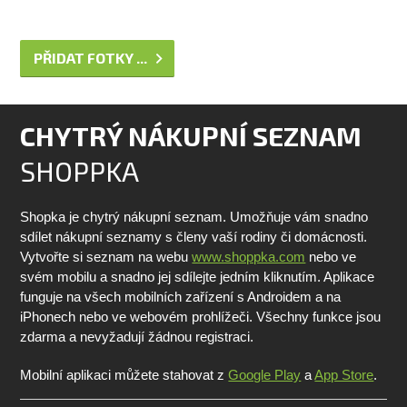
PŘIDAT FOTKY ...
CHYTRÝ NÁKUPNÍ SEZNAM
SHOPPKA
Shopka je chytrý nákupní seznam. Umožňuje vám snadno
sdílet nákupní seznamy s členy vaší rodiny či domácnosti.
Vytvořte si seznam na webu
www.shoppka.com
nebo ve
svém mobilu a snadno jej sdílejte jedním kliknutím. Aplikace
funguje na všech mobilních zařízení s Androidem a na
iPhonech nebo ve webovém prohlížeči. Všechny funkce jsou
zdarma a nevyžadují žádnou registraci.
Mobilní aplikaci můžete stahovat z
Google Play
a
App Store
.