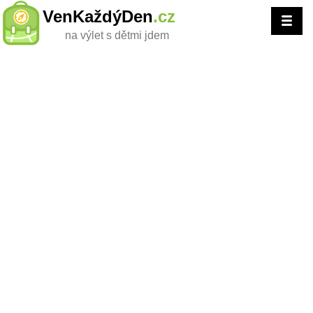
VenKaždýDen
.cz
na výlet s dětmi jdem