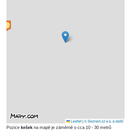
Leaflet
|
© Seznam.cz a.s. a další
Pozice
kešek
na mapě je záměrně o cca 10 - 30 metrů