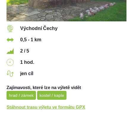
Východní Čechy
0,5 - 1 km
2 / 5
1 hod.
jen cíl
Zajímavosti, které lze na výletě vidět
hrad / zámek
kostel / kaple
Stáhnout trasu výletu ve formátu GPX