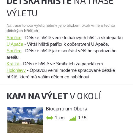
DĚTSKÁ HŘIŠTĚ
NA TRASE
VÝLETU
Na trase tohoto výletu nebo v jeho blízkém okolí víme o těchto
dětských hřištích
:
Smiřice
- Dětské hřiště vedle fotbalových hřišť a skateparku
U Apače
- Větší hřiště patřící k občerstvení U Apače.
Smiřice
- Dětské hřiště jako součást většího sportovního
areálu.
Krátká
- Dětské hřiště ve Smiřicích za panelákem.
Holohlavy
- Opravdu velmi moderně spracované dětské
hřiště, které má vašim dětem co nabídnout!
KAM NA VÝLET
V OKOLÍ
Biocentrum Obora
1 km
1 / 5