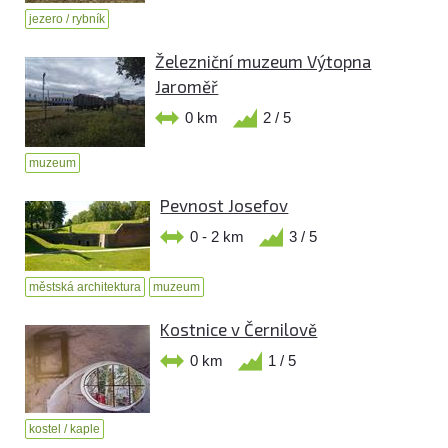
jezero / rybník
Železniční muzeum Výtopna
Jaroměř
0 km
2 / 5
muzeum
Pevnost Josefov
0 - 2 km
3 / 5
městská architektura
muzeum
Kostnice v Černilově
0 km
1 / 5
kostel / kaple