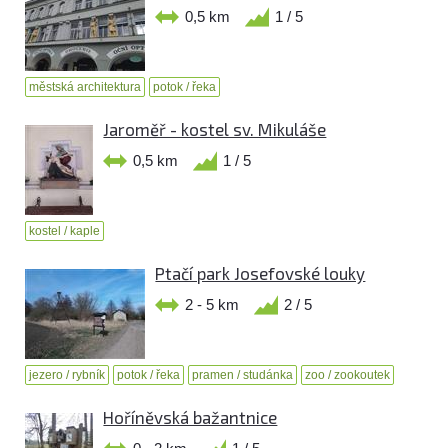
0,5 km
1 / 5
městská architektura
potok / řeka
Jaroměř - kostel sv. Mikuláše
0,5 km
1 / 5
kostel / kaple
Ptačí park Josefovské louky
2 - 5 km
2 / 5
jezero / rybník
potok / řeka
pramen / studánka
zoo / zookoutek
Hoříněvská bažantnice