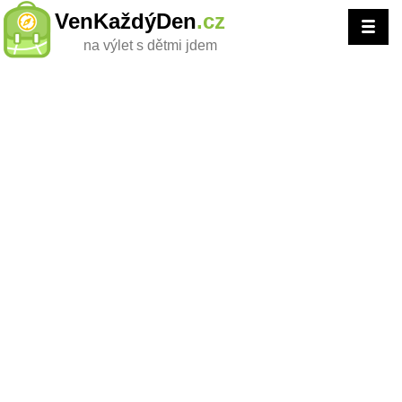
VenKaždýDen
.cz
na výlet s dětmi jdem