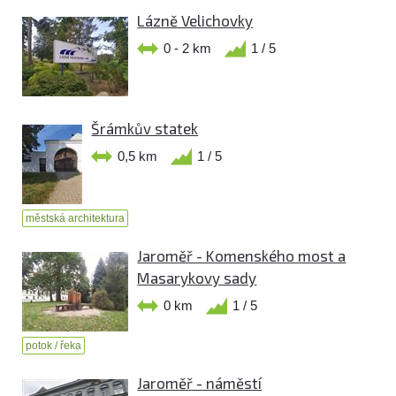
Lázně Velichovky
0 - 2 km
1 / 5
Šrámkův statek
0,5 km
1 / 5
městská architektura
Jaroměř - Komenského most a
Masarykovy sady
0 km
1 / 5
potok / řeka
Jaroměř - náměstí