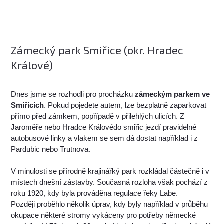
Zámecký park Smiřice (okr. Hradec
Králové)
Dnes jsme se rozhodli pro procházku
zámeckým parkem ve
Smiřicích
. Pokud pojedete autem, lze bezplatně zaparkovat
přímo před zámkem, popřípadě v přilehlých ulicích. Z
Jaroměře nebo Hradce Královédo smiřic jezdí pravidelné
autobusové linky a vlakem se sem dá dostat například i z
Pardubic nebo Trutnova.
V minulosti se přírodně krajinářký park rozkládal částečně i v
místech dnešní zástavby. Současná rozloha však pochází z
roku 1920, kdy byla prováděna regulace řeky Labe.
Později proběhlo několik úprav, kdy byly například v průběhu
okupace některé stromy vykáceny pro potřeby německé