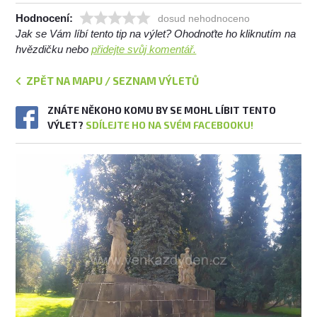
Hodnocení:
dosud nehodnoceno
Jak se Vám líbí tento tip na výlet? Ohodnoťte ho kliknutím na
hvězdičku nebo
přidejte svůj komentář.
ZPĚT NA MAPU / SEZNAM VÝLETŮ
ZNÁTE NĚKOHO KOMU BY SE MOHL LÍBIT TENTO
VÝLET?
SDÍLEJTE HO NA SVÉM FACEBOOKU!