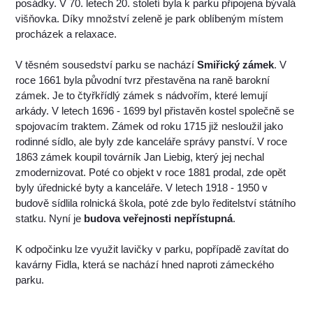
posádky. V 70. letech 20. století byla k parku připojena bývalá
višňovka. Díky množství zeleně je park oblíbeným místem
procházek a relaxace.
V těsném sousedství parku se nachází
Smiřický zámek
. V
roce 1661 byla původní tvrz přestavěna na raně barokní
zámek. Je to čtyřkřídlý zámek s nádvořím, které lemují
arkády. V letech 1696 - 1699 byl přistavěn kostel společně se
spojovacím traktem. Zámek od roku 1715 již nesloužil jako
rodinné sídlo, ale byly zde kanceláře správy panství. V roce
1863 zámek koupil továrník Jan Liebig, který jej nechal
zmodernizovat. Poté co objekt v roce 1881 prodal, zde opět
byly úřednické byty a kanceláře. V letech 1918 - 1950 v
budově sídlila rolnická škola, poté zde bylo ředitelství státního
statku. Nyní je
budova veřejnosti nepřístupná
.
K odpočinku lze využit lavičky v parku, popřípadě zavítat do
kavárny Fidla, která se nachází hned naproti zámeckého
parku.