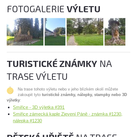
FOTOGALERIE
VÝLETU
TURISTICKÉ ZNÁMKY
NA
TRASE VÝLETU
Na trase tohoto výletu nebo v jeho blízkém okolí můžete
zakoupit tyto
turistické známky, nálepky, stampky nebo 3D
výletky
:
Smiřice - 3D výletka #391
Smiřice zámecká kaple Zjevení Páně - známka #1230,
nálepka #1230