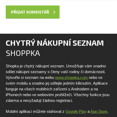
CHYTRÝ NÁKUPNÍ SEZNAM
SHOPPKA
Shopka je chytrý nákupní seznam. Umožňuje vám snadno
sdílet nákupní seznamy s členy vaší rodiny či domácnosti.
Vytvořte si seznam na webu
www.shoppka.com
nebo ve
svém mobilu a snadno jej sdílejte jedním kliknutím. Aplikace
funguje na všech mobilních zařízení s Androidem a na
iPhonech nebo ve webovém prohlížeči. Všechny funkce jsou
zdarma a nevyžadují žádnou registraci.
Mobilní aplikaci můžete stahovat z
Google Play
a
App Store
.