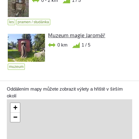
0 - 2 km
1 / 5
les
pramen / studánka
Muzeum magie Jaroměř
0 km
1 / 5
muzeum
Oddálením mapy můžete zobrazit výlety a hřiště v širším
okolí
+
−