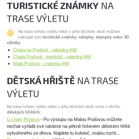
TURISTICKÉ ZNÁMKY
NA
TRASE VÝLETU
Na trase tohoto výletu nebo v jeho blízkém okolí můžete
zakoupit tyto
turistické známky, nálepky, stampky nebo 3D
výletky
:
Chata na Prašivé - nálepka #48
Chata Prašivá - medvěd - nálepka #48
Malá Prašivá - známka #48
DĚTSKÁ HŘIŠTĚ
NA TRASE
VÝLETU
Na trase tohoto výletu nebo v jeho blízkém okolí víme o těchto
dětských hřištích
:
U chaty Prašivá
- Po výstupu na Malou Prašivou můžete
nechat vyřádit své ratolesti na pěkně řešeném dětském hřišti
vytvořeného ze dřeva. Najdete tu kolotoč, malou rozhl...