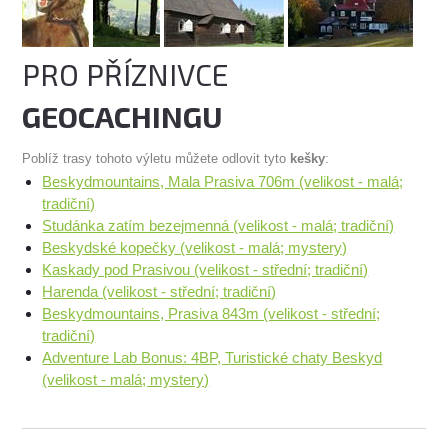
PRO PŘÍZNIVCE
GEOCACHINGU
Poblíž trasy tohoto výletu můžete odlovit tyto
kešky
:
Beskydmountains, Mala Prasiva 706m (velikost - malá;
tradiční)
Studánka zatím bezejmenná (velikost - malá; tradiční)
Beskydské kopečky (velikost - malá; mystery)
Kaskady pod Prasivou (velikost - střední; tradiční)
Harenda (velikost - střední; tradiční)
Beskydmountains, Prasiva 843m (velikost - střední;
tradiční)
Adventure Lab Bonus: 4BP, Turistické chaty Beskyd
(velikost - malá; mystery)