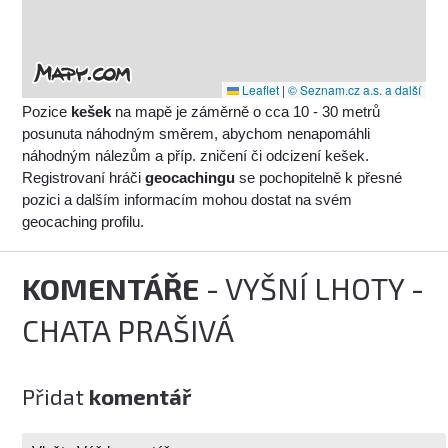
Leaflet
|
© Seznam.cz a.s. a další
Pozice
kešek
na mapě je záměrně o cca 10 - 30 metrů
posunuta náhodným směrem, abychom nenapomáhli
náhodným nálezům a příp. zničení či odcizení kešek.
Registrovaní hráči
geocachingu
se pochopitelně k přesné
pozici a dalším informacím mohou dostat na svém
geocaching profilu.
KOMENTÁŘE
- VYŠNÍ LHOTY -
CHATA PRAŠIVÁ
Přidat
komentář