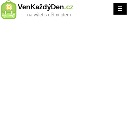
VenKaždýDen
.cz
na výlet s dětmi jdem