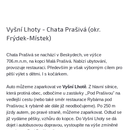
Vyšní Lhoty - Chata Prašivá (okr.
Frýdek-Místek)
Chata Prašivá se nachází v Beskydech, ve výšce
706.m.n.m, na kopci Malá Prašivá. Nabízí ubytování,
provozuje restauraci. Především je však výborným cílem pro
pěší výlet s dětmi. I s kočárkem.
Auto můžeme zaparkovat ve
Vyšní Lhotě
. Z hlavní silnice,
která protíná obec, odbočíme u zastávky ,,Pod Prašivou" na
vedlejší cestu (nebo také směr restaurace Rybárna pod
Prašivou; k rybárně ale dále již neodbočujeme). Po 250 m
jízdy autem, po pravé straně, můžeme zaparkovat. Odtud se
již vydáme pěšky, vzhůru do kopce. Do Vyšní Lhoty se dá
dojet i autobusovou dopravou, vystoupíte na výše zmíněné