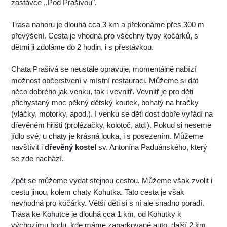
zastávce ,,Pod Prašivou".
Trasa nahoru je dlouhá cca 3 km a překonáme přes 300 m
převýšení. Cesta je vhodná pro všechny typy kočárků, s
dětmi ji zdoláme do 2 hodin, i s přestávkou.
Chata Prašivá se neustále opravuje, momentálně nabízí
možnost občerstvení v místní restauraci. Můžeme si dát
něco dobrého jak venku, tak i vevnitř. Vevnitř je pro děti
přichystaný moc pěkný dětský koutek, bohatý na hračky
(vláčky, motorky, apod.). I venku se děti dost dobře vyřádí na
dřevěném hřišti (prolézačky, kolotoč, atd.). Pokud si neseme
jídlo své, u chaty je krásná louka, i s posezením. Můžeme
navštívit i
dřevěný kostel
sv. Antonína Paduánského, který
se zde nachází.
Zpět se můžeme vydat stejnou cestou. Můžeme však zvolit i
cestu jinou, kolem chaty Kohutka. Tato cesta je však
nevhodná pro kočárky. Větší děti si s ní ale snadno poradí.
Trasa ke Kohutce je dlouhá cca 1 km, od Kohutky k
výchozímu bodu, kde máme zaparkované auto, další 2 km.