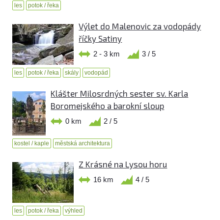
les
potok / řeka
Výlet do Malenovic za vodopády
říčky Satiny
2 - 3 km
3 / 5
les
potok / řeka
skály
vodopád
Klášter Milosrdných sester sv. Karla
Boromejského a barokní sloup
0 km
2 / 5
kostel / kaple
městská architektura
Z Krásné na Lysou horu
16 km
4 / 5
les
potok / řeka
výhled