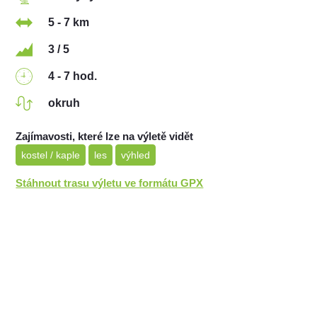
5 - 7 km
3 / 5
4 - 7 hod.
okruh
Zajímavosti, které lze na výletě vidět
kostel / kaple
les
výhled
Stáhnout trasu výletu ve formátu GPX