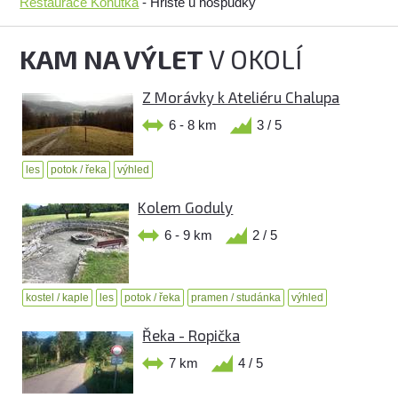
Restaurace Kohutka
- Hřiště u hospůdky
KAM NA VÝLET
V OKOLÍ
Z Morávky k Ateliéru Chalupa
6 - 8 km
3 / 5
les
potok / řeka
výhled
Kolem Goduly
6 - 9 km
2 / 5
kostel / kaple
les
potok / řeka
pramen / studánka
výhled
Řeka - Ropička
7 km
4 / 5