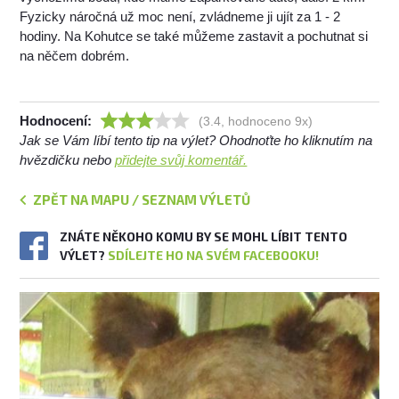
Fyzicky náročná už moc není, zvládneme ji ujít za 1 - 2
hodiny. Na Kohutce se také můžeme zastavit a pochutnat si
na něčem dobrém.
Hodnocení:
(3.4, hodnoceno 9x)
Jak se Vám líbí tento tip na výlet? Ohodnoťte ho kliknutím na
hvězdičku nebo
přidejte svůj komentář.
ZPĚT NA MAPU / SEZNAM VÝLETŮ
ZNÁTE NĚKOHO KOMU BY SE MOHL LÍBIT TENTO
VÝLET?
SDÍLEJTE HO NA SVÉM FACEBOOKU!