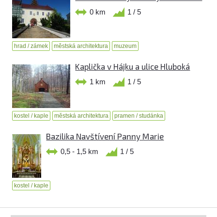
0 km
1 / 5
hrad / zámek
městská architektura
muzeum
Kaplička v Hájku a ulice Hluboká
1 km
1 / 5
kostel / kaple
městská architektura
pramen / studánka
Bazilika Navštívení Panny Marie
0,5 - 1,5 km
1 / 5
kostel / kaple