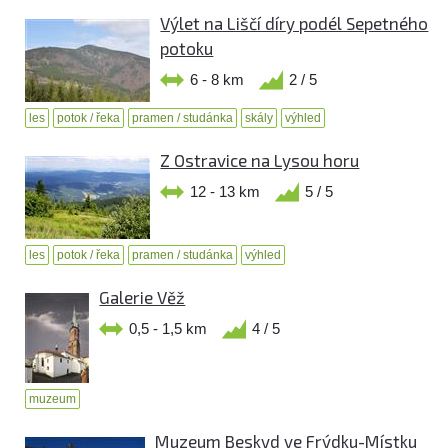
Výlet na Liščí díry podél Sepetného
potoku
6 - 8 km
2 / 5
les
potok / řeka
pramen / studánka
skály
výhled
Z Ostravice na Lysou horu
12 - 13 km
5 / 5
les
potok / řeka
pramen / studánka
výhled
Galerie Věž
0,5 - 1,5 km
4 / 5
muzeum
Muzeum Beskyd ve Frýdku-Místku