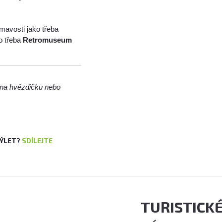
mavosti jako třeba
o třeba
Retromuseum
m na hvězdičku nebo
VÝLET?
SDÍLEJTE
TURISTICK