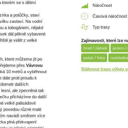
a kterém se s dětmi
Náročnost
írka a potůčky, staví
Časová náročnost
ilku zastaví. Na vodní
Typ trasy
kou a tobogánem, nějaké
ousek dál pěkně vybavené
iště je vidět z velké
Zajímavosti, které lze n
hrad / zámek
jezero /
potok / řeka
rozhledn
ch, které můžeme jít po
 přejdeme přes
Vávrovu
Stáhnout trasu výletu 
ká 10 metrů a vyběhnout
dále proti proudu k
ilometr dalších
 lesní, ale zpevněná tak
pečku přicházíme do další
vené velké palisádové
erý povedou různé malé
atím navádí směrem více
zka plná překvapení