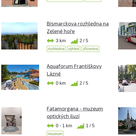
Bismarckova rozhledna na
Zelené hoře
3 km
2 / 5
rozhledna
výhled
zřícenina
Aquaforum Františkovy
Lázně
0 km
2 / 5
Fatamorgana - muzeum
optických iluzí
0 - 1 km
1 / 5
muzeum