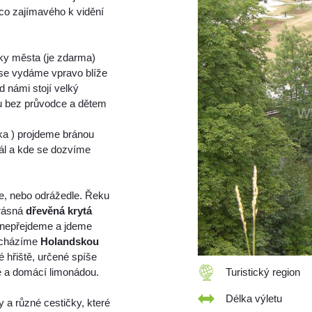
co zajímavého k vidění
ky města (je zdarma)
 se vydáme vpravo blíže
d námi stojí velký
ou bez průvodce a dětem
ka ) projdeme bránou
ál a kde se dozvíme
le, nebo odrážedle. Řeku
krásná
dřevěná krytá
t nepřejdeme a jdeme
ocházíme
Holandskou
é hřiště, určené spíše
ě a domácí limonádou.
Turistický region
Délka výletu
y a různé cestičky, které