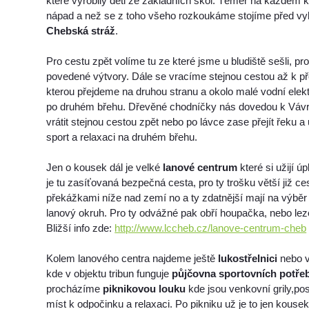
které vyrobily děti ze základních škol. Téměř na každém kr
nápad a než se z toho všeho rozkoukáme stojíme před v
Chebská stráž
.
Pro cestu zpět volíme tu ze které jsme u bludiště sešli, pr
povedené výtvory. Dále se vracíme stejnou cestou až k p
kterou přejdeme na druhou stranu a okolo malé vodní elek
po druhém břehu. Dřevěné chodníčky nás dovedou k Váv
vrátit stejnou cestou zpět nebo po lávce zase přejít řeku a 
sport a relaxaci na druhém břehu.
Jen o kousek dál je velké
lanové centrum
které si užijí ú
je tu zasíťovaná bezpečná cesta, pro ty trošku větší již c
překážkami níže nad zemí no a ty zdatnější mají na výběr
lanový okruh. Pro ty odvážné pak obří houpačka, nebo lez
Bližší info zde:
http://www.lccheb.cz/lanove-centrum-cheb
Kolem lanového centra najdeme ještě
lukostřelnici
nebo v
kde v objektu tribun funguje
půjčovna sportovních potře
procházíme
piknikovou louku
kde jsou venkovní grily,po
míst k odpočinku a relaxaci. Po pikniku už je to jen kouse