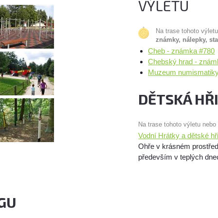
VÝLETU
Na trase tohoto výlet
známky, nálepky, st
Cheb - známka #780
Chebský hrad - znám
Muzeum numismatiky 
DĚTSKÁ HŘ
Na trase tohoto výletu nebo
Vodní Hrátky a dětské hř
Ohře v krásném prostředí
především v teplých dnech
GU