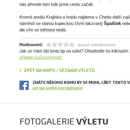
nás přivede tam kde jsme cestu začali.
Kromě areálu Krajinka a hradu najdeme v Chebu další zají
náměstí se starou kupeckou čtvrtí takzvaný
Špalíček
neb
ale vše se stihnout nedá.
Hodnocení:
dosud nehodnoceno
Jak se Vám líbí tento tip na výlet? Ohodnoťte ho kliknutí
přidejte svůj komentář.
ZPĚT NA MAPU / SEZNAM VÝLETŮ
ZNÁTE NĚKOHO KOMU BY SE MOHL LÍBIT TENTO 
HO NA SVÉM FACEBOOKU!
FOTOGALERIE
VÝLETU