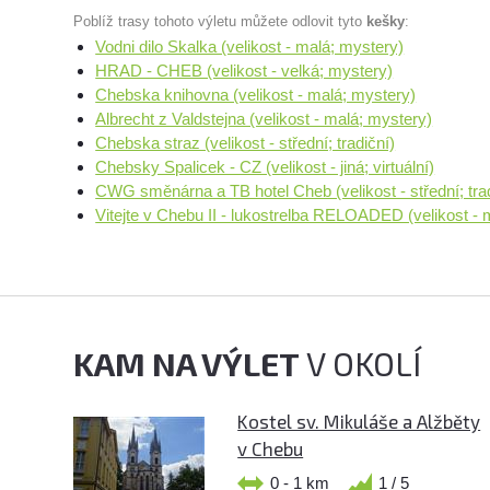
Poblíž trasy tohoto výletu můžete odlovit tyto
kešky
:
Vodni dilo Skalka (velikost - malá; mystery)
HRAD - CHEB (velikost - velká; mystery)
Chebska knihovna (velikost - malá; mystery)
Albrecht z Valdstejna (velikost - malá; mystery)
Chebska straz (velikost - střední; tradiční)
Chebsky Spalicek - CZ (velikost - jiná; virtuální)
CWG směnárna a TB hotel Cheb (velikost - střední; trad
Vitejte v Chebu II - lukostrelba RELOADED (velikost - m
KAM NA VÝLET
V OKOLÍ
Kostel sv. Mikuláše a Alžběty
v Chebu
0 - 1 km
1 / 5