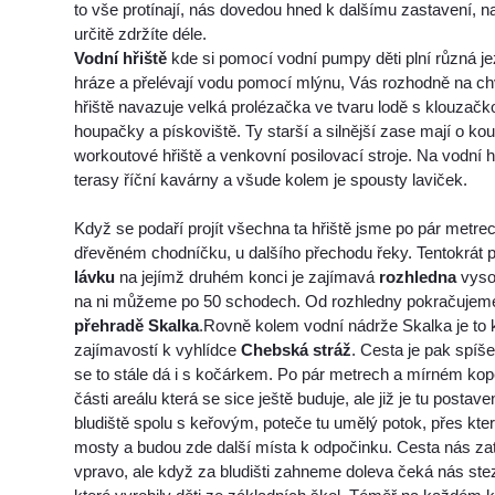
to vše protínají, nás dovedou hned k dalšímu zastavení, n
určitě zdržíte déle.
Vodní hřiště
kde si pomocí vodní pumpy děti plní různá jez
hráze a přelévají vodu pomocí mlýnu, Vás rozhodně na chv
hřiště navazuje velká prolézačka ve tvaru lodě s klouzač
houpačky a pískoviště. Ty starší a silnější zase mají o k
workoutové hřiště a venkovní posilovací stroje. Na vodní hř
terasy říční kavárny a všude kolem je spousty laviček.
Když se podaří projít všechna ta hřiště jsme po pár metre
dřevěném chodníčku, u dalšího přechodu řeky. Tentokrát
lávku
na jejímž druhém konci je zajímavá
rozhledna
vyso
na ni můžeme po 50 schodech. Od rozhledny pokračujeme 
přehradě Skalka
.Rovně kolem vodní nádrže Skalka je to k
zajímavostí k vyhlídce
Chebská stráž
. Cesta je pak spíše
se to stále dá i s kočárkem. Po pár metrech a mírném ko
části areálu která se sice ještě buduje, ale již je tu posta
bludiště spolu s keřovým, poteče tu umělý potok, přes kt
mosty a budou zde další místa k odpočinku. Cesta nás z
vpravo, ale když za bludišti zahneme doleva čeká nás ste