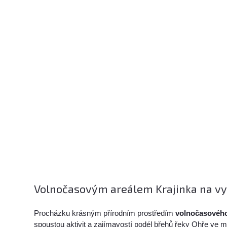
Volnočasovým areálem Krajinka na vyh
Procházku krásným přírodním prostředím
volnočasového
spoustou aktivit a zajímavostí podél břehů řeky Ohře ve m