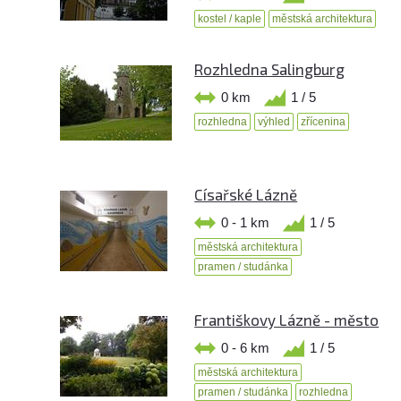
kostel / kaple
městská architektura
Rozhledna Salingburg
0 km
1 / 5
rozhledna
výhled
zřícenina
Císařské Lázně
0 - 1 km
1 / 5
městská architektura
pramen / studánka
Františkovy Lázně - město
0 - 6 km
1 / 5
městská architektura
pramen / studánka
rozhledna