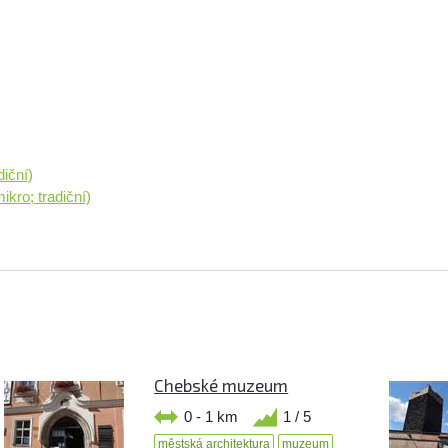
iční)
ikro; tradiční)
Chebské muzeum
0 - 1 km
1 / 5
městská architektura
muzeum