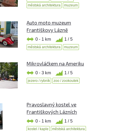
městská architektura
muzeum
Auto moto muzeum
Františkovy Lázně
0 - 1 km
1 / 5
městská architektura
muzeum
Mikrovláčkem na Ameriku
0 - 3 km
1 / 5
jezero / rybník
zoo / zookoutek
Pravoslavný kostel ve
Františkových Lázních
0 - 1 km
1 / 5
kostel / kaple
městská architektura