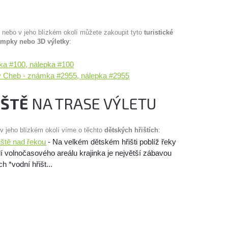
u nebo v jeho blízkém okolí můžete zakoupit tyto
turistické
ampky nebo 3D výletky
:
ka #100, nálepka #100
Cheb - známka #2955, nálepka #2955
IŠTĚ
NA TRASE VÝLETU
 v jeho blízkém okolí víme o těchto
dětských hřištích
:
iště nad řekou
- Na velkém dětském hřišti poblíž řeky
 volnočasového areálu krajinka je největší zábavou
 *vodní hřišt...