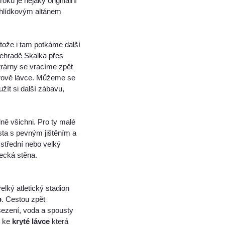
oku je nějaký originální
yhlídkovým altánem
otože i tam potkáme další
řehradě Skalka přes
trárny se vracíme zpět
rově lávce. Můžeme se
užít si další zábavu,
plně všichni. Pro ty malé
esta s pevným jištěním a
 střední nebo velký
ecká stěna.
elký atletický stadion
b
. Cestou zpět
sezení, voda a spousty
k ke
kryté lávce
která