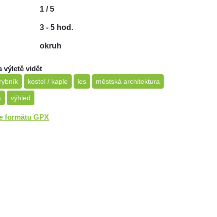
1 / 5
3 - 5 hod.
okruh
a výletě vidět
 rybník
kostel / kaple
les
městská architektura
a
výhled
ve formátu GPX