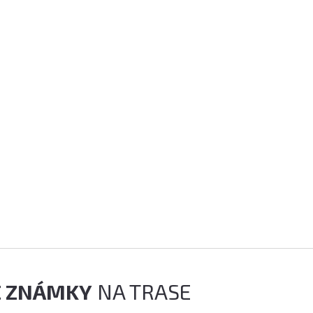
É ZNÁMKY
NA TRASE