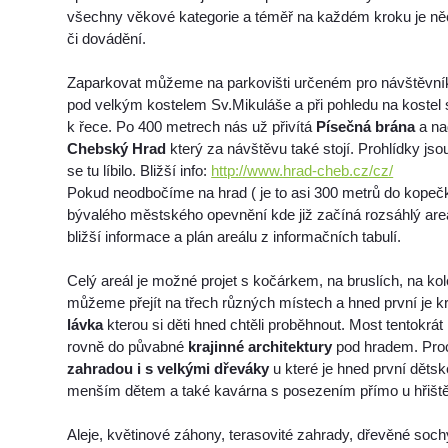
všechny věkové kategorie a téměř na každém kroku je ně
či dovádění.
Zaparkovat můžeme na parkovišti určeném pro návštěvní
pod velkým kostelem Sv.Mikuláše a při pohledu na kostel
k řece. Po 400 metrech nás už přivítá
Písečná brána
a na
Chebský Hrad
který za návštěvu také stojí. Prohlídky js
se tu líbilo. Bližší info:
http://www.hrad-cheb.cz/cz/
Pokud neodbočíme na hrad ( je to asi 300 metrů do kopeč
bývalého městského opevnění kde již začíná rozsáhlý are
bližší informace a plán areálu z informačních tabulí.
Celý areál je možné projet s kočárkem, na bruslích, na ko
můžeme přejít na třech různých místech a hned první je 
lávka
kterou si děti hned chtěli proběhnout. Most tentokrá
rovně do půvabné
krajinné architektury
pod hradem. Pr
zahradou i s velkými dřeváky
u které je hned první dětsk
menším dětem a také kavárna s posezením přímo u hřišt
Aleje, květinové záhony, terasovité zahrady, dřevěné soch