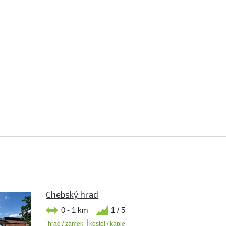
Chebský hrad
0 - 1 km
1 / 5
hrad / zámek
kostel / kaple