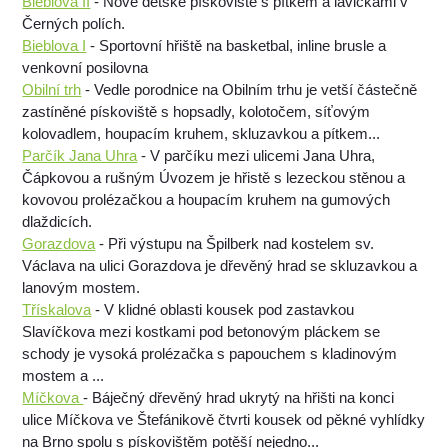
Bieblova II
- Nové dětské pískoviště s pítkem a lavičkami v
Černých polích.
Bieblova I
- Sportovní hřiště na basketbal, inline brusle a
venkovní posilovna
Obilní trh
- Vedle porodnice na Obilním trhu je vetší částečně
zastíněné pískoviště s hopsadly, kolotočem, síťovým
kolovadlem, houpacím kruhem, skluzavkou a pítkem...
Parčík Jana Uhra
- V parčíku mezi ulicemi Jana Uhra,
Čápkovou a rušným Úvozem je hřistě s lezeckou stěnou a
kovovou prolézačkou a houpacím kruhem na gumových
dlaždicích.
Gorazdova
- Při výstupu na Špilberk nad kostelem sv.
Václava na ulici Gorazdova je dřevěný hrad se skluzavkou a
lanovým mostem.
Třískalova
- V klidné oblasti kousek pod zastavkou
Slavíčkova mezi kostkami pod betonovým pláckem se
schody je vysoká prolézačka s papouchem s kladinovým
mostem a ...
Míčkova
- Báječný dřevěný hrad ukrytý na hřišti na konci
ulice Míčkova ve Štefánikově čtvrti kousek od pěkné vyhlídky
na Brno spolu s pískovištěm potěší nejedno...