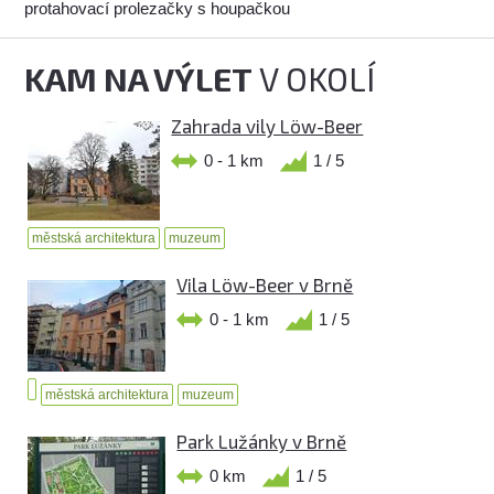
protahovací prolezačky s houpačkou
KAM NA VÝLET
V OKOLÍ
Zahrada vily Löw-Beer
0 - 1 km
1 / 5
městská architektura
muzeum
Vila Löw-Beer v Brně
0 - 1 km
1 / 5
městská architektura
muzeum
Park Lužánky v Brně
0 km
1 / 5