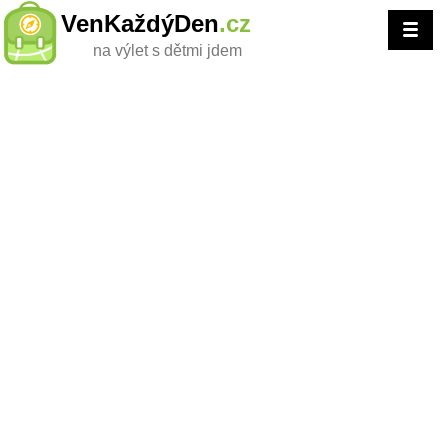
VenKaždýDen
.cz
na výlet s dětmi jdem