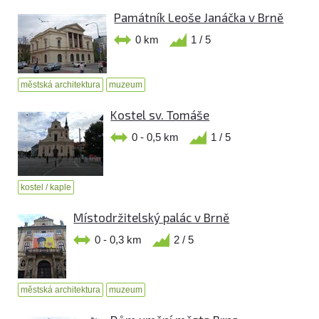
Památník Leoše Janáčka v Brně
0 km
1 / 5
městská architektura
muzeum
Kostel sv. Tomáše
0 - 0,5 km
1 / 5
kostel / kaple
Místodržitelský palác v Brně
0 - 0,3 km
2 / 5
městská architektura
muzeum