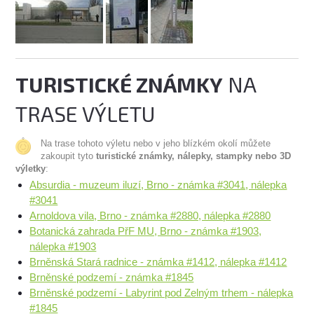
TURISTICKÉ ZNÁMKY
NA
TRASE VÝLETU
Na trase tohoto výletu nebo v jeho blízkém okolí můžete
zakoupit tyto
turistické známky, nálepky, stampky nebo 3D
výletky
:
Absurdia - muzeum iluzí, Brno - známka #3041, nálepka
#3041
Arnoldova vila, Brno - známka #2880, nálepka #2880
Botanická zahrada PřF MU, Brno - známka #1903,
nálepka #1903
Brněnská Stará radnice - známka #1412, nálepka #1412
Brněnské podzemí - známka #1845
Brněnské podzemí - Labyrint pod Zelným trhem - nálepka
#1845