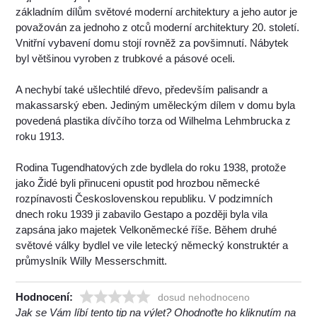
základním dílům světové moderní architektury a jeho autor je
považován za jednoho z otců moderní architektury 20. století.
Vnitřní vybavení domu stojí rovněž za povšimnutí. Nábytek
byl většinou vyroben z trubkové a pásové oceli.
A nechybí také ušlechtilé dřevo, především palisandr a
makassarský eben. Jediným uměleckým dílem v domu byla
povedená plastika dívčího torza od Wilhelma Lehmbrucka z
roku 1913.
Rodina Tugendhatových zde bydlela do roku 1938, protože
jako Židé byli přinuceni opustit pod hrozbou německé
rozpínavosti Československou republiku. V podzimních
dnech roku 1939 ji zabavilo Gestapo a později byla vila
zapsána jako majetek Velkoněmecké říše. Během druhé
světové války bydlel ve vile letecký německý konstruktér a
průmyslník Willy Messerschmitt.
Hodnocení:
dosud nehodnoceno
Jak se Vám líbí tento tip na výlet? Ohodnoťte ho kliknutím na