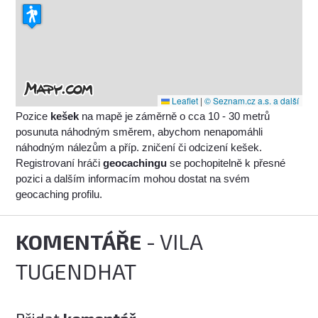
Leaflet
|
© Seznam.cz a.s. a další
Pozice
kešek
na mapě je záměrně o cca 10 - 30 metrů
posunuta náhodným směrem, abychom nenapomáhli
náhodným nálezům a příp. zničení či odcizení kešek.
Registrovaní hráči
geocachingu
se pochopitelně k přesné
pozici a dalším informacím mohou dostat na svém
geocaching profilu.
KOMENTÁŘE
- VILA
TUGENDHAT