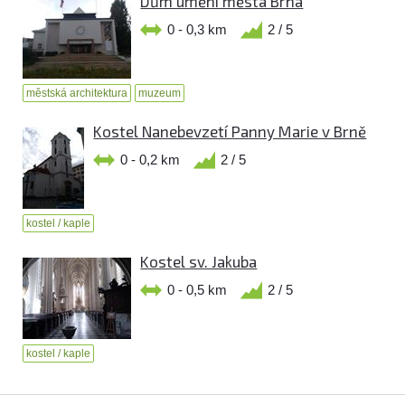
Dům umění města Brna
0 - 0,3 km
2 / 5
městská architektura
muzeum
Kostel Nanebevzetí Panny Marie v Brně
0 - 0,2 km
2 / 5
kostel / kaple
Kostel sv. Jakuba
0 - 0,5 km
2 / 5
kostel / kaple