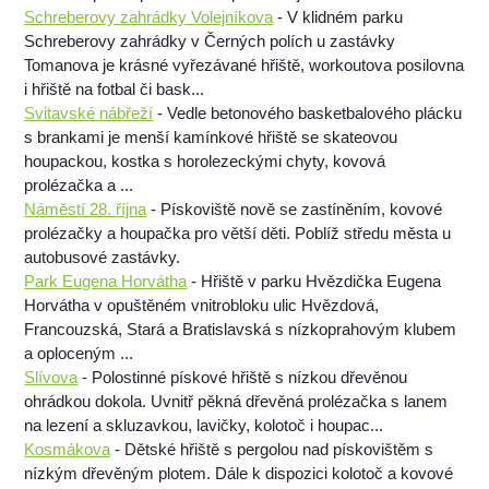
Schreberovy zahrádky Volejníkova
- V klidném parku
Schreberovy zahrádky v Černých polích u zastávky
Tomanova je krásné vyřezávané hřiště, workoutova posilovna
i hřiště na fotbal či bask...
Svitavské nábřeží
- Vedle betonového basketbalového plácku
s brankami je menší kamínkové hřiště se skateovou
houpackou, kostka s horolezeckými chyty, kovová
prolézačka a ...
Náměstí 28. října
- Pískoviště nově se zastíněním, kovové
prolézačky a houpačka pro větší děti. Poblíž středu města u
autobusové zastávky.
Park Eugena Horvátha
- Hřiště v parku Hvězdička Eugena
Horvátha v opuštěném vnitrobloku ulic Hvězdová,
Francouzská, Stará a Bratislavská s nízkoprahovým klubem
a oploceným ...
Slívova
- Polostinné pískové hřiště s nízkou dřevěnou
ohrádkou dokola. Uvnitř pěkná dřevěná prolézačka s lanem
na lezení a skluzavkou, lavičky, kolotoč i houpac...
Kosmákova
- Dětské hřiště s pergolou nad pískovištěm s
nízkým dřevěným plotem. Dále k dispozici kolotoč a kovové