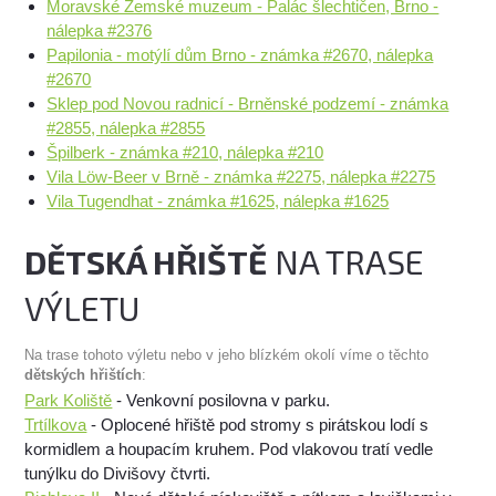
Moravské Zemské muzeum - Palác šlechtičen, Brno -
nálepka #2376
Papilonia - motýlí dům Brno - známka #2670, nálepka
#2670
Sklep pod Novou radnicí - Brněnské podzemí - známka
#2855, nálepka #2855
Špilberk - známka #210, nálepka #210
Vila Löw-Beer v Brně - známka #2275, nálepka #2275
Vila Tugendhat - známka #1625, nálepka #1625
DĚTSKÁ HŘIŠTĚ
NA TRASE
VÝLETU
Na trase tohoto výletu nebo v jeho blízkém okolí víme o těchto
dětských hřištích
:
Park Koliště
- Venkovní posilovna v parku.
Trtílkova
- Oplocené hřiště pod stromy s pirátskou lodí s
kormidlem a houpacím kruhem. Pod vlakovou tratí vedle
tunýlku do Divišovy čtvrti.