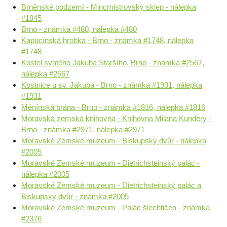
Brněnské podzemí - Mincmistrovský sklep - nálepka
#1845
Brno - známka #480, nálepka #480
Kapucínská hrobka - Brno - známka #1748, nálepka
#1748
Kostel svatého Jakuba Staršího, Brno - známka #2567,
nálepka #2567
Kostnice u sv. Jakuba - Brno - známka #1931, nálepka
#1931
Měnínská brána - Brno - známka #1816, nálepka #1816
Moravská zemská knihovna - Knihovna Milana Kundery -
Brno - známka #2971, nálepka #2971
Moravské Zemské muzeum - Biskupský dvůr - nálepka
#2005
Moravské Zemské muzeum - Dietrichsteinský palác -
nálepka #2005
Moravské Zemské muzeum - Dietrichsteinský palác a
Biskupský dvůr - známka #2005
Moravské Zemské muzeum - Palác šlechtičen - známka
#2376