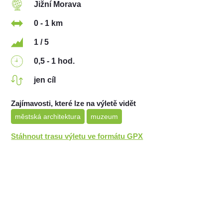
Jižní Morava
0 - 1 km
1 / 5
0,5 - 1 hod.
jen cíl
Zajímavosti, které lze na výletě vidět
městská architektura
muzeum
Stáhnout trasu výletu ve formátu GPX