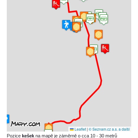
Leaflet
|
© Seznam.cz a.s. a další
Pozice
kešek
na mapě je záměrně o cca 10 - 30 metrů