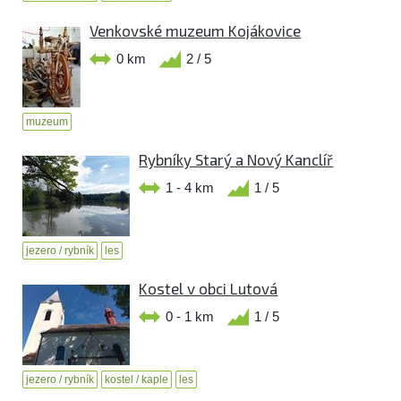
Venkovské muzeum Kojákovice
0 km
2 / 5
muzeum
Rybníky Starý a Nový Kanclíř
1 - 4 km
1 / 5
jezero / rybník
les
Kostel v obci Lutová
0 - 1 km
1 / 5
jezero / rybník
kostel / kaple
les