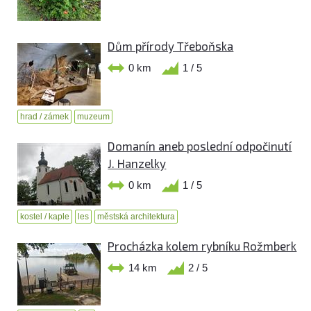
Dům přírody Třeboňska
0 km
1 / 5
hrad / zámek
muzeum
Domanín aneb poslední odpočinutí
J. Hanzelky
0 km
1 / 5
kostel / kaple
les
městská architektura
Procházka kolem rybníku Rožmberk
14 km
2 / 5