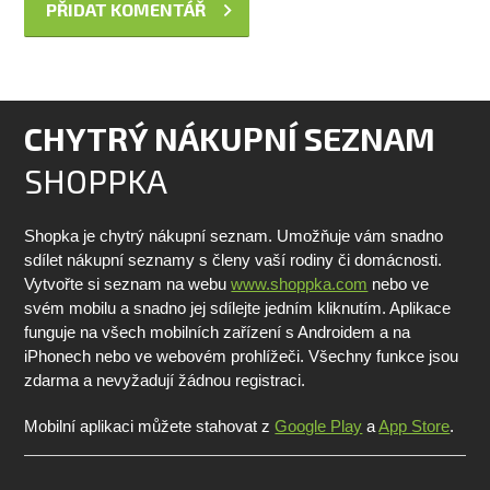
CHYTRÝ NÁKUPNÍ SEZNAM
SHOPPKA
Shopka je chytrý nákupní seznam. Umožňuje vám snadno
sdílet nákupní seznamy s členy vaší rodiny či domácnosti.
Vytvořte si seznam na webu
www.shoppka.com
nebo ve
svém mobilu a snadno jej sdílejte jedním kliknutím. Aplikace
funguje na všech mobilních zařízení s Androidem a na
iPhonech nebo ve webovém prohlížeči. Všechny funkce jsou
zdarma a nevyžadují žádnou registraci.
Mobilní aplikaci můžete stahovat z
Google Play
a
App Store
.