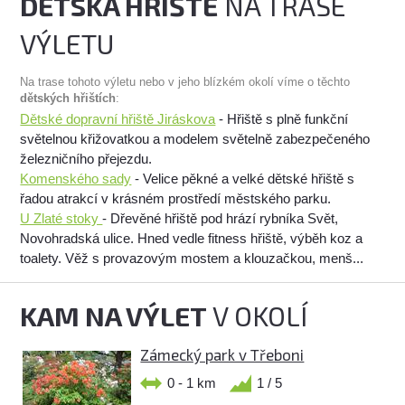
DĚTSKÁ HŘIŠTĚ
NA TRASE
VÝLETU
Na trase tohoto výletu nebo v jeho blízkém okolí víme o těchto
dětských hřištích
:
Dětské dopravní hřiště Jiráskova
- Hřiště s plně funkční
světelnou křižovatkou a modelem světelně zabezpečeného
železničního přejezdu.
Komenského sady
- Velice pěkné a velké dětské hřiště s
řadou atrakcí v krásném prostředí městského parku.
U Zlaté stoky
- Dřevěné hřiště pod hrází rybníka Svět,
Novohradská ulice. Hned vedle fitness hřiště, výběh koz a
toalety. Věž s provazovým mostem a klouzačkou, menš...
KAM NA VÝLET
V OKOLÍ
Zámecký park v Třeboni
0 - 1 km
1 / 5