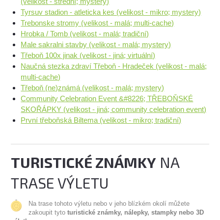
(velikost - střední; mystery)
Tyrsuv stadion - atleticka kes (velikost - mikro; mystery)
Trebonske stromy (velikost - malá; multi-cache)
Hrobka / Tomb (velikost - malá; tradiční)
Male sakralni stavby (velikost - malá; mystery)
Třeboň 100x jinak (velikost - jiná; virtuální)
Naučná stezka zdraví Třeboň - Hradeček (velikost - malá;
multi-cache)
Třeboň (ne)známá (velikost - malá; mystery)
Community Celebration Event &#8226; TŘEBOŇSKÉ
SKOŘÁPKY (velikost - jiná; community celebration event)
První třeboňská Biltema (velikost - mikro; tradiční)
TURISTICKÉ ZNÁMKY
NA
TRASE VÝLETU
Na trase tohoto výletu nebo v jeho blízkém okolí můžete
zakoupit tyto
turistické známky, nálepky, stampky nebo 3D