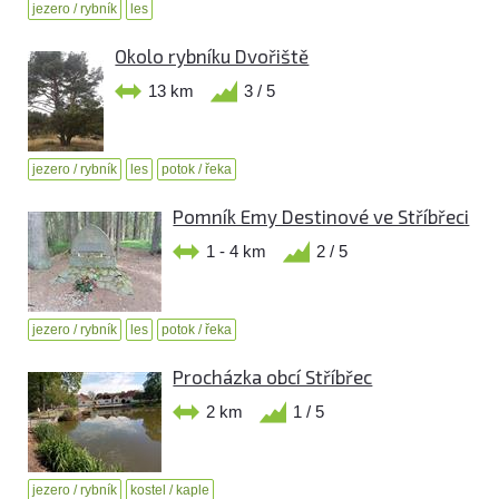
jezero / rybník
les
Okolo rybníku Dvořiště
13 km
3 / 5
jezero / rybník
les
potok / řeka
Pomník Emy Destinové ve Stříbřeci
1 - 4 km
2 / 5
jezero / rybník
les
potok / řeka
Procházka obcí Stříbřec
2 km
1 / 5
jezero / rybník
kostel / kaple