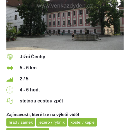
Jižní Čechy
5 - 6 km
2 / 5
4 - 6 hod.
stejnou cestou zpět
Zajímavosti, které lze na výletě vidět
hrad / zámek
jezero / rybník
kostel / kaple