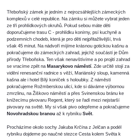
Třeboňský zámek je jedním z nejrozsáhlejších zámeckých
komplexů v celé republice. Na zámku si můžete vybrat jeden
ze tří prohlídkových okruhů. Pokud sebou máte děti
doporučujeme trasu C - prohlídku konírny, psí kuchyně a
podzemních chodeb, která je pro děti nejpřitažlivější, trvá
však 45 minut. Na nádvoří míjíme krásnou gotickou kašnu a
pokračujeme do zámeckých zahrad, jejichž součástí je Dům
přírody Třeboňska. Ten však nenavštívíme a po projití zahrad
se vracíme zpět na
Masarykovo náměstí
. Zde určitě stojí za
vidění renesanční radnice s věží, Mariánský sloup, kamenná
kašna ale i hotel Bílý koníček s holoubky. Z náměstí
pokračujeme Rožmberskou ulicí, kde si dáváme výbornou
zmrzlinu, na Žiškovo náměstí a přes Svinenskou bránu ke
knížecímu pivovaru Regent, který se řadí mezi nejstarší
pivovary na světě. My si však pivo odepřeme a pokračujeme
Novohradskou branou
až k rybníku
Svět
.
Procházíme okolo sochy Jakuba Krčína z Jelčan a podél
rybníku dojdeme po naučné stezce Cesta kolem Světa k