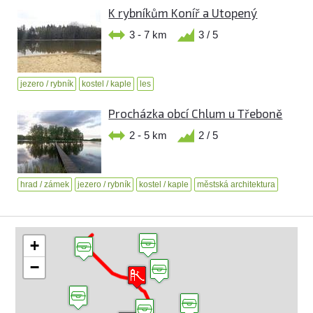
K rybníkům Koníř a Utopený
3 - 7 km
3 / 5
jezero / rybník
kostel / kaple
les
Procházka obcí Chlum u Třeboně
2 - 5 km
2 / 5
hrad / zámek
jezero / rybník
kostel / kaple
městská architektura
+
−