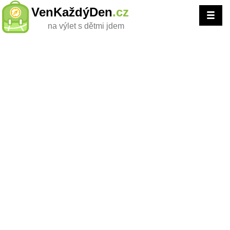
VenKaždýDen
.cz
na výlet s dětmi jdem