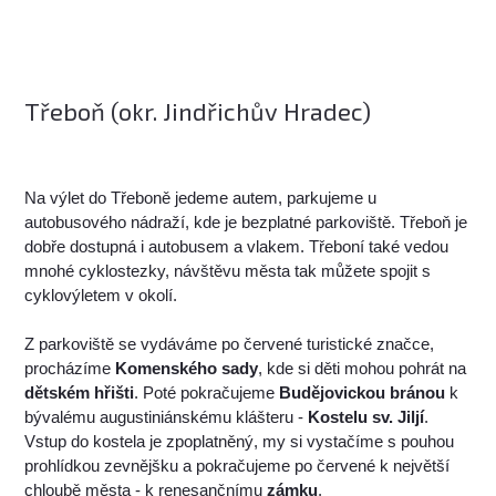
Třeboň (okr. Jindřichův Hradec)
Na výlet do Třeboně jedeme autem, parkujeme u
autobusového nádraží, kde je bezplatné parkoviště. Třeboň je
dobře dostupná i autobusem a vlakem. Třeboní také vedou
mnohé cyklostezky, návštěvu města tak můžete spojit s
cyklovýletem v okolí.
Z parkoviště se vydáváme po červené turistické značce,
procházíme
Komenského sady
, kde si děti mohou pohrát na
dětském hřišti
. Poté pokračujeme
Budějovickou bránou
k
bývalému augustiniánskému klášteru -
Kostelu sv. Jiljí
.
Vstup do kostela je zpoplatněný, my si vystačíme s pouhou
prohlídkou zevnějšku a pokračujeme po červené k největší
chloubě města - k renesančnímu
zámku
.