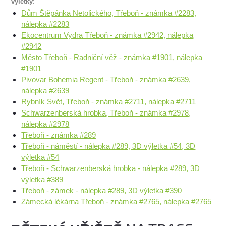
výletky
:
Dům Štěpánka Netolického, Třeboň - známka #2283,
nálepka #2283
Ekocentrum Vydra Třeboň - známka #2942, nálepka
#2942
Město Třeboň - Radniční věž - známka #1901, nálepka
#1901
Pivovar Bohemia Regent - Třeboň - známka #2639,
nálepka #2639
Rybník Svět, Třeboň - známka #2711, nálepka #2711
Schwarzenberská hrobka, Třeboň - známka #2978,
nálepka #2978
Třeboň - známka #289
Třeboň - náměstí - nálepka #289, 3D výletka #54, 3D
výletka #54
Třeboň - Schwarzenberská hrobka - nálepka #289, 3D
výletka #389
Třeboň - zámek - nálepka #289, 3D výletka #390
Zámecká lékárna Třeboň - známka #2765, nálepka #2765