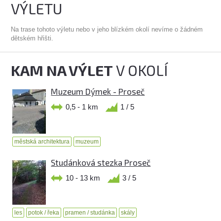
VÝLETU
Na trase tohoto výletu nebo v jeho blízkém okolí nevíme o žádném
dětském hřišti.
KAM NA VÝLET
V OKOLÍ
Muzeum Dýmek - Proseč
0,5 - 1 km
1 / 5
městská architektura
muzeum
Studánková stezka Proseč
10 - 13 km
3 / 5
les
potok / řeka
pramen / studánka
skály