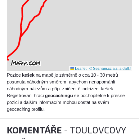
Leaflet
|
© Seznam.cz a.s. a další
Pozice
kešek
na mapě je záměrně o cca 10 - 30 metrů
posunuta náhodným směrem, abychom nenapomáhli
náhodným nálezům a příp. zničení či odcizení kešek.
Registrovaní hráči
geocachingu
se pochopitelně k přesné
pozici a dalším informacím mohou dostat na svém
geocaching profilu.
KOMENTÁŘE
- TOULOVCOVY