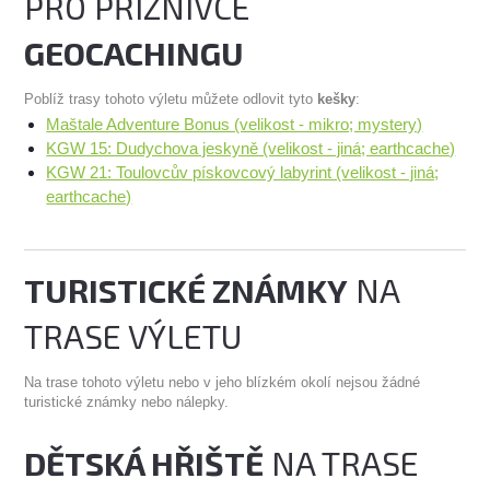
PRO PŘÍZNIVCE
GEOCACHINGU
Poblíž trasy tohoto výletu můžete odlovit tyto
kešky
:
Maštale Adventure Bonus (velikost - mikro; mystery)
KGW 15: Dudychova jeskyně (velikost - jiná; earthcache)
KGW 21: Toulovcův pískovcový labyrint (velikost - jiná;
earthcache)
TURISTICKÉ ZNÁMKY
NA
TRASE VÝLETU
Na trase tohoto výletu nebo v jeho blízkém okolí nejsou žádné
turistické známky nebo nálepky.
DĚTSKÁ HŘIŠTĚ
NA TRASE