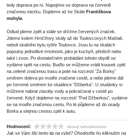
tedy doprava po ní. Napojíme se doprava na červeně
značenou stezku. Dojdeme až ke Skále
Františkova
mohyla
.
Odtud jdeme zpět a stále se držíme červených značek.
Jdeme kolem Hrnčířovy skály až do Toulovcových Maštalí,
neboli skalního bytu rytíře Toulovce. Jsou tu na skalách
popsány jednotlivé místnosti, jako je kuchyň, předsíň nebo
také i zvon. Po dostatečném probádání tohoto obydlí se
vydáme opět na cestu. Buďto se můžeme vrátit kousek zpět
na zeleně značenou trasu a poté na rozcestí "Za Borky"
směrem doleva po modře značené cestě, a nebo jdeme dál
po červené směrem ke studánce "Džberka". U studánky si
můžeme nabrat zásoby vody a pokračovat v cestě po
červené. Když dojdeme na rozcestí "Pod Džberkou", vydáme
se na modře značenou cestu. Po té půjdeme až do osady
Borka a stejnou cestou zpět k autu.
Hodnocení:
dosud nehodnoceno
Jak se Vám líbí tento tip na výlet? Ohodnoťte ho kliknutím na