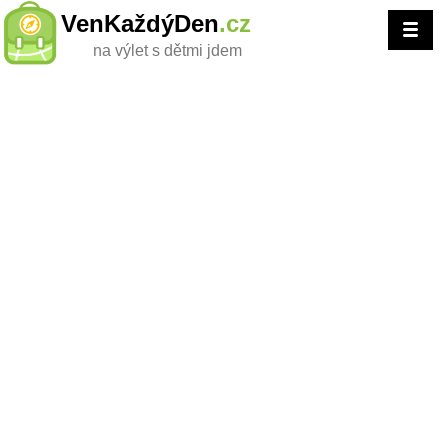
VenKaždýDen
.cz
na výlet s dětmi jdem