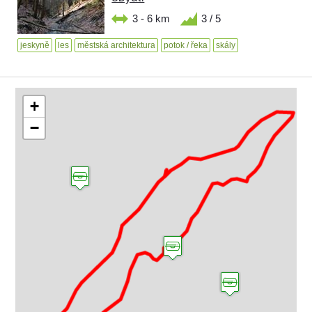
3 - 6 km
3 / 5
jeskyně
les
městská architektura
potok / řeka
skály
+
−