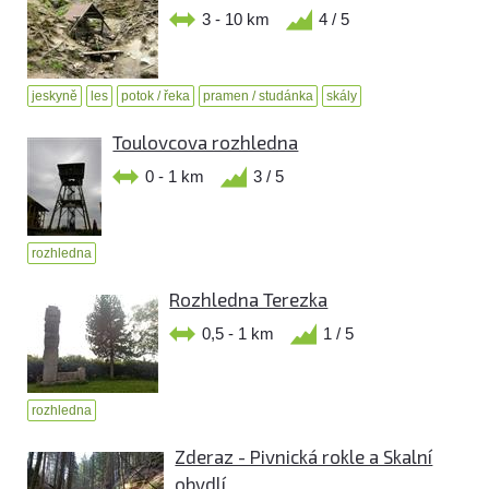
3 - 10 km
4 / 5
jeskyně
les
potok / řeka
pramen / studánka
skály
Toulovcova rozhledna
0 - 1 km
3 / 5
rozhledna
Rozhledna Terezka
0,5 - 1 km
1 / 5
rozhledna
Zderaz - Pivnická rokle a Skalní
obydlí