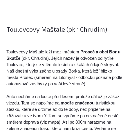
Toulovcovy Maštale (okr. Chrudim)
Toulovcovy Maštale leží mezi městem
Proseč a obcí Bor u
Skutče
(okr. Chrudim). Jejich název je odvozen od rytíře
Toulovce, který se v těchto lesích a skalách údajně skrýval.
Náš dnešní výlet začne u osady Borka, která leží blízko
města Proseč (směrem na Litomyšl - odbočku poznáte podle
autobusové zastávky po vaši levé straně).
Auto necháme na louce před lesem, protože dál už je zákaz
vjezdu. Tam se napojíme na
modře značenou
turistickou
stezku, které se držíme až do té doby, než přijdeme na
křižovatku ve tvaru Y. Tam se vydáme po neznačené cestě
směrem doprava (viz mapa). Asi po 800m narazíme na
zeleně značenou trasu, která nám kříží cestu. Vydáme se