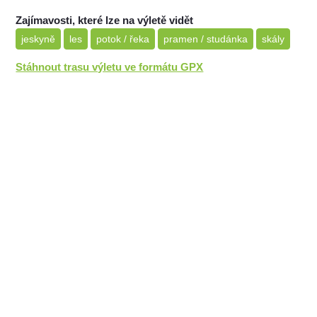
Zajímavosti, které lze na výletě vidět
jeskyně
les
potok / řeka
pramen / studánka
skály
Stáhnout trasu výletu ve formátu GPX