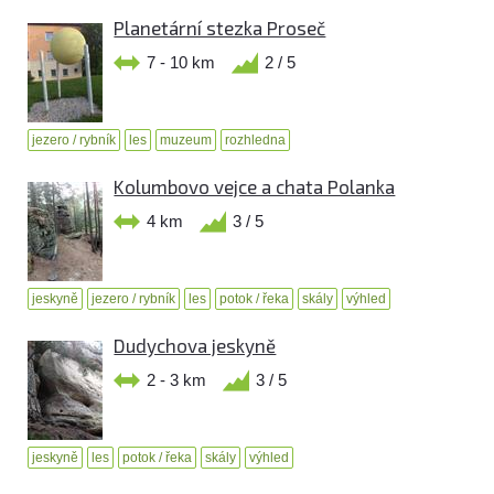
Planetární stezka Proseč
7 - 10 km
2 / 5
jezero / rybník
les
muzeum
rozhledna
Kolumbovo vejce a chata Polanka
4 km
3 / 5
jeskyně
jezero / rybník
les
potok / řeka
skály
výhled
Dudychova jeskyně
2 - 3 km
3 / 5
jeskyně
les
potok / řeka
skály
výhled