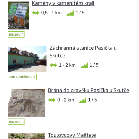
Kameny v kamenitém kraji
0,5 - 1 km
1 / 5
muzeum
Záchranná stanice Pasíčka u
Skutče
1 - 2 km
1 / 5
zoo / zookoutek
Brána do pravěku Pasíčka u Skutče
0 - 2 km
1 / 5
muzeum
Toulovcovy Maštale