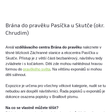
Brána do pravěku Pasíčka u Skutče (okr.
Chrudim)
Areál
vzdělávacího centra Brána do pravěku
naleznete v
těsné blízkosti Záchranné stanice a ekocentra Pasíčka u
Skutče. Přístup je z větší části bezbariérový, návštěvu tedy
zvládnete i s kočárkem. Děti zde mohou nahlédnout hravou
formou do
pravěkého světa
. Na většinu exponátů si mohou
děti sáhnout.
Expozice je určena pro všechny věkové kategorie, nudit se tu
nebudou ani dospělí návštěvníci. Řada popisků u exponátů je
dokonce osazena popisky v Braillově písmu.
Na co se vlastně můžete těšit?