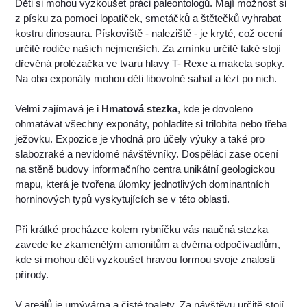
Děti si mohou vyzkoušet práci paleontologů. Mají možnost si
z písku za pomoci lopatiček, smetáčků a štětečků vyhrabat
kostru dinosaura. Pískoviště - naleziště - je kryté, což ocení
určitě rodiče našich nejmenších. Za zmínku určitě také stojí
dřevěná prolézačka ve tvaru hlavy T- Rexe a maketa sopky.
Na oba exponáty mohou děti libovolně sahat a lézt po nich.
Velmi zajímavá je i
Hmatová stezka
, kde je dovoleno
ohmatávat všechny exponáty, pohladíte si trilobita nebo třeba
ježovku. Expozice je vhodná pro účely výuky a také pro
slabozraké a nevidomé návštěvníky. Dospěláci zase ocení
na stěně budovy informačního centra unikátní geologickou
mapu, která je tvořena úlomky jednotlivých dominantních
horninových typů vyskytujících se v této oblasti.
Při krátké procházce kolem rybníčku vás naučná stezka
zavede ke zkamenělým amonitům a dvěma odpočívadlům,
kde si mohou děti vyzkoušet hravou formou svoje znalosti
přírody.
V areálů je umývárna a čisté toalety. Za návštěvu určitě stojí