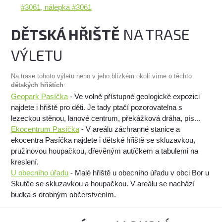
#3061, nálepka #3061
DĚTSKÁ HŘIŠTĚ
NA TRASE
VÝLETU
Na trase tohoto výletu nebo v jeho blízkém okolí víme o těchto
dětských hřištích
:
Geopark Pasíčka
- Ve volně přístupné geologické expozici
najdete i hřiště pro děti. Je tady ptačí pozorovatelna s
lezeckou stěnou, lanové centrum, překážková dráha, pís...
Ekocentrum Pasíčka
- V areálu záchranné stanice a
ekocentra Pasíčka najdete i dětské hřiště se skluzavkou,
pružinovou houpačkou, dřevěným autíčkem a tabulemi na
kreslení.
U obecního úřadu
- Malé hřiště u obecního úřadu v obci Bor u
Skutče se skluzavkou a houpačkou. V areálu se nachází
budka s drobným občerstvením.