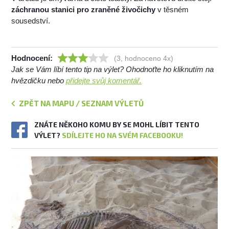
záchranou stanici pro zraněné živočichy
v těsném
sousedství.
Hodnocení:
(3, hodnoceno 4x)
Jak se Vám líbí tento tip na výlet? Ohodnoťte ho kliknutím na
hvězdičku nebo
přidejte svůj komentář.
ZPĚT NA MAPU / SEZNAM VÝLETŮ
ZNÁTE NĚKOHO KOMU BY SE MOHL LÍBIT TENTO
VÝLET?
SDÍLEJTE HO NA SVÉM FACEBOOKU!