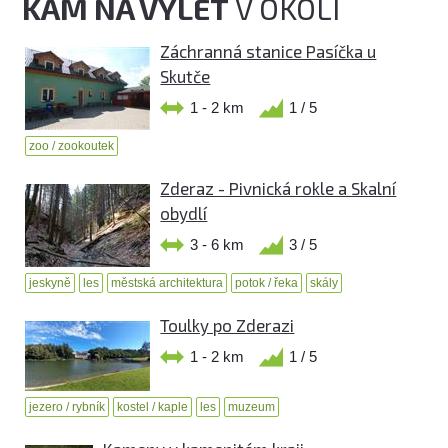
KAM NA VÝLET
V OKOLÍ
Záchranná stanice Pasíčka u
Skutče
1 - 2 km
1 / 5
zoo / zookoutek
Zderaz - Pivnická rokle a Skalní
obydlí
3 - 6 km
3 / 5
jeskyně
les
městská architektura
potok / řeka
skály
Toulky po Zderazi
1 - 2 km
1 / 5
jezero / rybník
kostel / kaple
les
muzeum