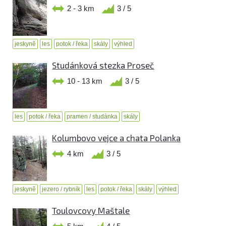
2 - 3 km
3 / 5
jeskyně
les
potok / řeka
skály
výhled
Studánková stezka Proseč
10 - 13 km
3 / 5
les
potok / řeka
pramen / studánka
skály
Kolumbovo vejce a chata Polanka
4 km
3 / 5
jeskyně
jezero / rybník
les
potok / řeka
skály
výhled
Toulovcovy Maštale