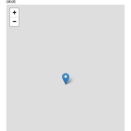
okolí
+
−