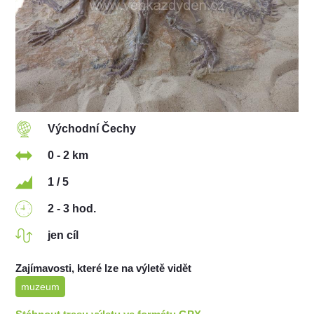
Východní Čechy
0 - 2 km
1 / 5
2 - 3 hod.
jen cíl
Zajímavosti, které lze na výletě vidět
muzeum