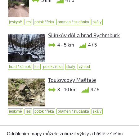
5 km
4 / 5
jeskyně
les
potok / řeka
pramen / studánka
skály
Šilinkův důl a hrad Rychmburk
4 - 5 km
4 / 5
hrad / zámek
les
potok / řeka
skály
výhled
Toulovcovy Maštale
3 - 10 km
4 / 5
jeskyně
les
potok / řeka
pramen / studánka
skály
Oddálením mapy můžete zobrazit výlety a hřiště v širším