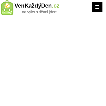
VenKaždýDen
.cz
na výlet s dětmi jdem