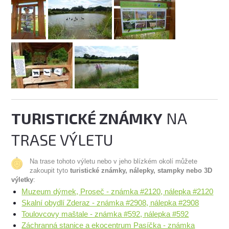
TURISTICKÉ ZNÁMKY
NA
TRASE VÝLETU
Na trase tohoto výletu nebo v jeho blízkém okolí můžete
zakoupit tyto
turistické známky, nálepky, stampky nebo 3D
výletky
:
Muzeum dýmek, Proseč - známka #2120, nálepka #2120
Skalní obydlí Zderaz - známka #2908, nálepka #2908
Toulovcovy maštale - známka #592, nálepka #592
Záchranná stanice a ekocentrum Pasíčka - známka