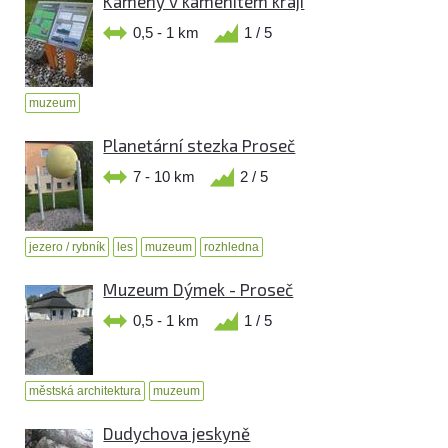
Kameny v kamenitém kraji
0,5 - 1 km
1 / 5
muzeum
Planetární stezka Proseč
7 - 10 km
2 / 5
jezero / rybník
les
muzeum
rozhledna
Muzeum Dýmek - Proseč
0,5 - 1 km
1 / 5
městská architektura
muzeum
Dudychova jeskyně