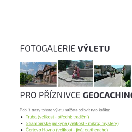
FOTOGALERIE
VÝLETU
PRO PŘÍZNIVCE
GEOCACHIN
Poblíž trasy tohoto výletu můžete odlovit tyto
kešky
:
Truba (velikost - střední; tradiční)
Stramberske jeskyne (velikost - mikro; mystery)
Čertovo Hovno (velikost - jiná; earthcache)