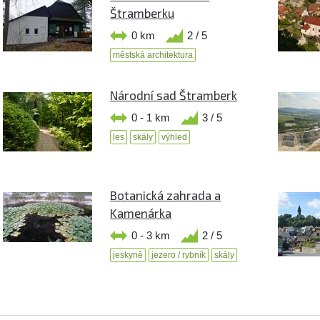
Štramberku
0 km
2 / 5
městská architektura
Národní sad Štramberk
0 - 1 km
3 / 5
les
skály
výhled
Botanická zahrada a
Kamenárka
0 - 3 km
2 / 5
jeskyně
jezero / rybník
skály