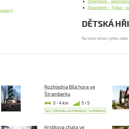
Štramberk - panorama
Štramberk - Trůba - 
ystery)
DĚTSKÁ HŘ
Na trase tohoto výletu nebo
Rozhledna Bílá hora ve
Štramberku
3 - 4 km
5 / 5
les
městská architektura
rozhledna
Hrstkova chata ve