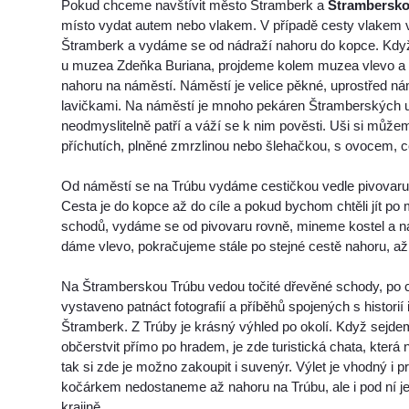
Pokud chceme navštívit město Štramberk a
Štrambersko
místo vydat autem nebo vlakem. V případě cesty vlakem 
Štramberk a vydáme se od nádraží nahoru do kopce. Kdy
u muzea Zdeňka Buriana, projdeme kolem muzea vlevo a 
nahoru na náměstí. Náměstí je velice pěkné, uprostřed ná
lavičkami. Na náměstí je mnoho pekáren Štramberských u
neodmyslitelně patří a váží se k nim pověsti. Uši si může
příchutích, plněné zmrzlinou nebo šlehačkou, s ovocem, co
Od náměstí se na Trúbu vydáme cestičkou vedle pivovaru
Cesta je do kopce až do cíle a pokud bychom chtěli jít po 
schodů, vydáme se od pivovaru rovně, mineme kostel a na
dáme vlevo, pokračujeme stále po stejné cestě nahoru, a
Na Štramberskou Trúbu vedou točité dřevěné schody, po c
vystaveno patnáct fotografií a příběhů spojených s historií
Štramberk. Z Trúby je krásný výhled po okolí. Když sejd
občerstvit přímo po hradem, je zde turistická chata, která 
tak si zde je možno zakoupit i suvenýr. Výlet je vhodný i p
kočárkem nedostaneme až nahoru na Trúbu, ale i pod ní j
krajině.