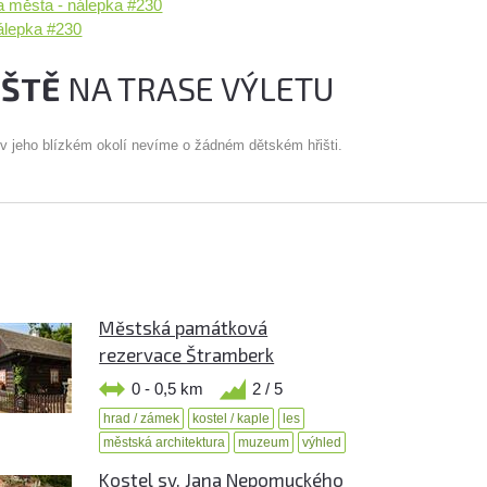
 města - nálepka #230
nálepka #230
IŠTĚ
NA TRASE VÝLETU
 v jeho blízkém okolí nevíme o žádném dětském hřišti.
Městská památková
rezervace Štramberk
0 - 0,5 km
2 / 5
hrad / zámek
kostel / kaple
les
městská architektura
muzeum
výhled
Kostel sv. Jana Nepomuckého