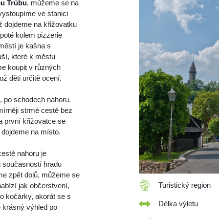
u Trúbu
, můžeme se na
vystoupíme ve stanici
ž dojdeme na křižovatku
poté kolem pizzerie
městí je kašna s
ší, které k městu
me koupit v různých
ž děti určitě ocení.
, po schodech nahoru.
mírněji strmé cestě bez
 první křižovatce se
ž dojdeme na místo.
estě nahoru je
 i současností hradu
eme zpět dolů, můžeme se
Turistický region
nabízí jak občerstvení,
ro kočárky, akorát se s
Délka výletu
e krásný výhled po