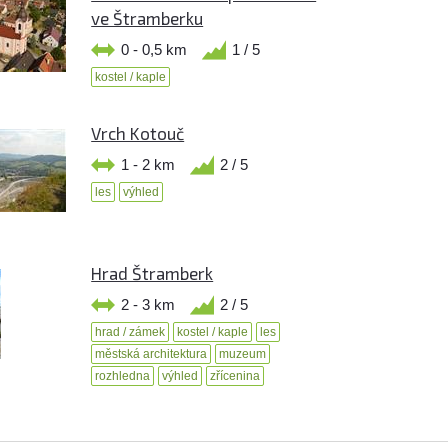
ve Štramberku
0 - 0,5 km
1 / 5
kostel / kaple
Vrch Kotouč
1 - 2 km
2 / 5
les
výhled
Hrad Štramberk
2 - 3 km
2 / 5
hrad / zámek
kostel / kaple
les
městská architektura
muzeum
rozhledna
výhled
zřícenina