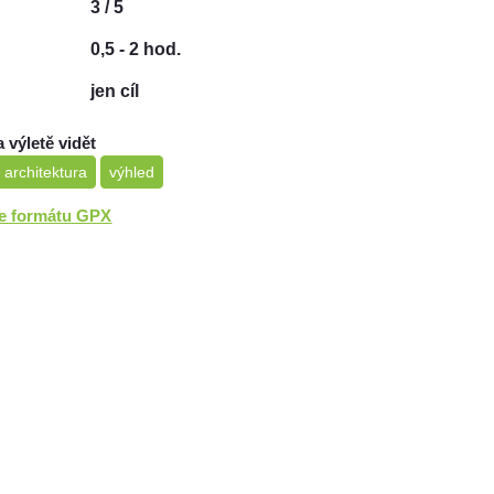
3 / 5
0,5 - 2 hod.
jen cíl
a výletě vidět
 architektura
výhled
ve formátu GPX