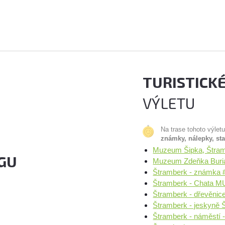
TURISTICK
VÝLETU
Na trase tohoto výlet
známky, nálepky, st
Muzeum Šipka, Štram
GU
Muzeum Zdeňka Buria
Štramberk - známka 
Štramberk - Chata MU
Štramberk - dřevěnice
Štramberk - jeskyně 
Štramberk - náměstí 