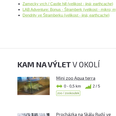
Zamecky vrch / Castle hill (velikost - jiná; earthcache)
LAB Adventure: Bonus - Štramberk (velikost - mikro; m
Dendrity ve Štramberku (velikost - jiná; earthcache)
KAM NA VÝLET
V OKOLÍ
Mini zoo Aqua terra
0 - 0,5 km
2 / 5
zoo / zookoutek
Procházka na Skálu Rudý ve