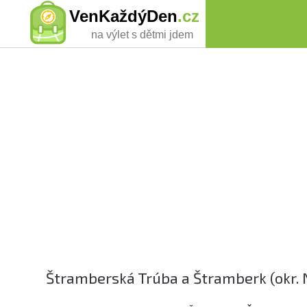
VenKaždýDen
.cz
na výlet s dětmi jdem
Štramberská Trúba a Štramberk (okr. N