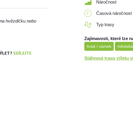
Náročnost
Časová náročnost
m na hvězdičku nebo
Typ trasy
Zajímavosti, které lze n
hrad / zámek
městská
VÝLET?
SDÍLEJTE
Stáhnout trasu výletu 