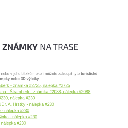
É ZNÁMKY
NA TRASE
u nebo v jeho blízkém okolí můžete zakoupit tyto
turistické
ampky nebo 3D výletky
:
berk - známka #2725, nálepka #2725
na - Štramberk - známka #2088, nálepka #2088
#230, nálepka #230
Dr. A. Hrstky - nálepka #230
 - nálepka #230
Šipka - nálepka #230
- nálepka #230