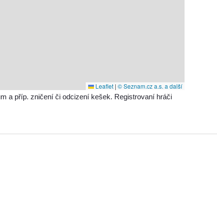
Leaflet
|
© Seznam.cz a.s. a další
příp. zničení či odcizení kešek. Registrovaní hráči