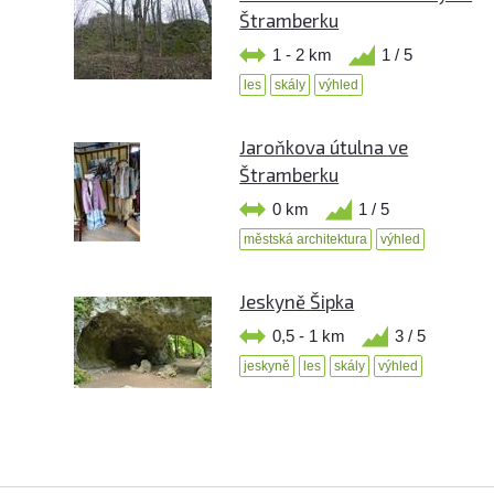
Štramberku
1 - 2 km
1 / 5
les
skály
výhled
Jaroňkova útulna ve
Štramberku
0 km
1 / 5
městská architektura
výhled
Jeskyně Šipka
0,5 - 1 km
3 / 5
jeskyně
les
skály
výhled