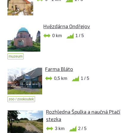
Hvězdárna Ondřejov
0 km
1 / 5
muzeum
Farma Bláto
0,5 km
1 / 5
zoo / zookoutek
Rozhledna Špulka a naučná Ptačí
stezka
3 km
2 / 5