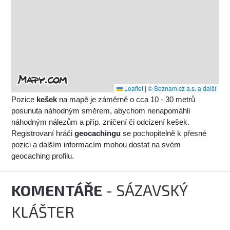
Leaflet
|
© Seznam.cz a.s. a další
Pozice
kešek
na mapě je záměrně o cca 10 - 30 metrů
posunuta náhodným směrem, abychom nenapomáhli
náhodným nálezům a příp. zničení či odcizení kešek.
Registrovaní hráči
geocachingu
se pochopitelně k přesné
pozici a dalším informacím mohou dostat na svém
geocaching profilu.
KOMENTÁŘE
- SÁZAVSKÝ
KLÁŠTER