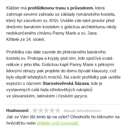
Klášter má
prohlídkovou trasu s průvodcem
, která
zahrnuje severní zahradu se základy románského kostela,
který byl zasvěcen sv. Kříži. Uvidíte zde také prostor před
dnešním barokním kostelem s gotickou architekturou nikdy
nedokončeného chrámu Panny Marie a sv. Jana
Křtitele ze 14. století.
Prohlídka vás dále zavede do překrásného barokního
kostela sv. Prokopa a krypty pod ním, kde spočívá svatá
relikvie z jeho těla. Gotickou kaplí Panny Marie s pěknými
lidovými obrazy pak projdete do domu bývalé klausury, což
bylo obydlí tehdejších mnichů. Na závěr prohlídky pak uvidíte
expozici s názvem
Staroslověnská Sázava
, kde je
vystavených celá řada středověkých rukopisů
ve slovanském, latinském i českém jazyce.
Hodnocení:
dosud nehodnoceno
Jak se Vám líbí tento tip na výlet? Ohodnoťte ho kliknutím na
hvězdičku nebo
přidejte svůj komentář.