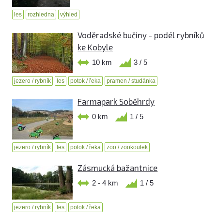
les
rozhledna
výhled
Voděradské bučiny - podél rybníků
ke Kobyle
10 km
3 / 5
jezero / rybník
les
potok / řeka
pramen / studánka
Farmapark Soběhrdy
0 km
1 / 5
jezero / rybník
les
potok / řeka
zoo / zookoutek
Zásmucká bažantnice
2 - 4 km
1 / 5
jezero / rybník
les
potok / řeka