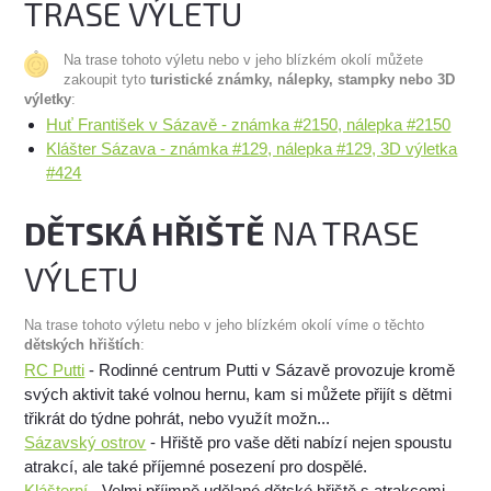
TRASE VÝLETU
Na trase tohoto výletu nebo v jeho blízkém okolí můžete
zakoupit tyto
turistické známky, nálepky, stampky nebo 3D
výletky
:
Huť František v Sázavě - známka #2150, nálepka #2150
Klášter Sázava - známka #129, nálepka #129, 3D výletka
#424
DĚTSKÁ HŘIŠTĚ
NA TRASE
VÝLETU
Na trase tohoto výletu nebo v jeho blízkém okolí víme o těchto
dětských hřištích
:
RC Putti
- Rodinné centrum Putti v Sázavě provozuje kromě
svých aktivit také volnou hernu, kam si můžete přijít s dětmi
třikrát do týdne pohrát, nebo využít možn...
Sázavský ostrov
- Hřiště pro vaše děti nabízí nejen spoustu
atrakcí, ale také příjemné posezení pro dospělé.
Klášterní
- Velmi příjmně udělané dětské hřiště s atrakcemi