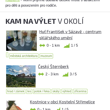
pro děti a posezením pro rodiče.
KAM NA VÝLET
V OKOLÍ
Huť František v Sázavě - centrum
sklářského umění
0 - 1 km
1 / 5
městská architektura
muzeum
Český Šternberk
2 - 3 km
3 / 5
hrad / zámek
les
potok / řeka
skály
výhled
zřícenina
Kostnice v obci Kostelní Střimelice
0 - 1 km
1 / 5