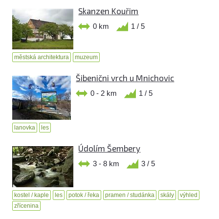
Skanzen Kouřim
0 km
1 / 5
městská architektura
muzeum
Šibenični vrch u Mnichovic
0 - 2 km
1 / 5
lanovka
les
Údolím Šembery
3 - 8 km
3 / 5
kostel / kaple
les
potok / řeka
pramen / studánka
skály
výhled
zřícenina