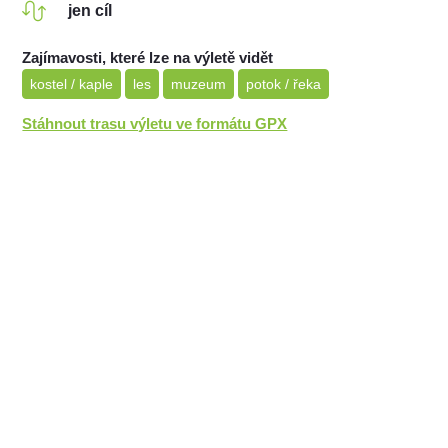
jen cíl
Zajímavosti, které lze na výletě vidět
kostel / kaple
les
muzeum
potok / řeka
Stáhnout trasu výletu ve formátu GPX