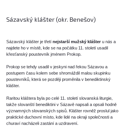
Sázavský klášter (okr. Benešov)
Sázavský klášter je třetí
nejstarší mužský klášter
u nás a
najdete ho v místě, kde se na počátku 11. století usadil
křesťanský poustevník jménem Prokop.
Prokop se tehdy usadil v jeskyni nad řekou Sázavou a
postupem času kolem sebe shromáždil malou skupinku
poustevníků, která se později proměnila v benediktinský
klášter.
Raritou kláštera byla po celé 11. století slovanská liturgie,
takže slovanští benediktini v Sázavě napsali a opsali hodně
významných slovanských spisů. Klášter rovněž proslul jako
praktické duchovní místo, kde lidé na okraji společnosti a
churaví nacházeli zastání a uzdravení.