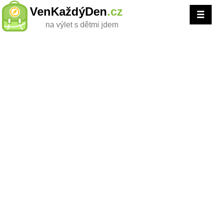
VenKaždýDen
.cz
na výlet s dětmi jdem