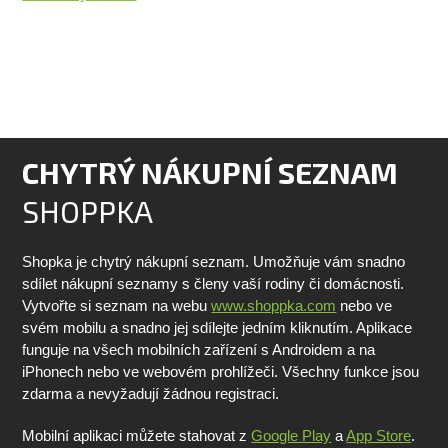
CHYTRÝ NÁKUPNÍ SEZNAM
SHOPPKA
Shopka je chytrý nákupní seznam. Umožňuje vám snadno
sdílet nákupní seznamy s členy vaší rodiny či domácnosti.
Vytvořte si seznam na webu
www.shoppka.com
nebo ve
svém mobilu a snadno jej sdílejte jedním kliknutím. Aplikace
funguje na všech mobilních zařízení s Androidem a na
iPhonech nebo ve webovém prohlížeči. Všechny funkce jsou
zdarma a nevyžadují žádnou registraci.
Mobilní aplikaci můžete stahovat z
Google Play
a
App Store
.