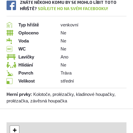
ZNÁTE NĚKOHO KOMU BY SE MOHLO LÍBIT TOTO
HŘIŠTĚ?
SDÍLEJTE HO NA SVÉM FACEBOOKU!
Typ hřiště
venkovní
Oploceno
Ne
Voda
Ne
WC
Ne
Lavičky
Ano
Hlídání
Ne
Povrch
Tráva
Velikost
střední
Herní prvky:
Kolotoče, prolézačky, kladinové houpačky,
prolézačka, závěsná houpačka
+