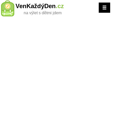
VenKaždýDen
.cz
na výlet s dětmi jdem