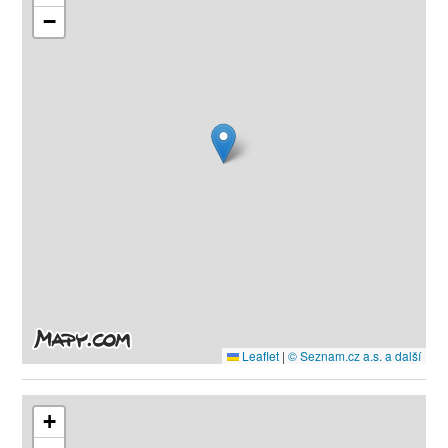
−
Leaflet
|
© Seznam.cz a.s. a další
+