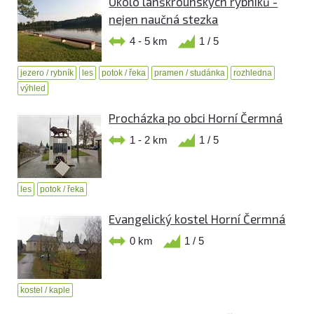
Okolo lanškrounských rybníků -
nejen naučná stezka
4 - 5 km
1 / 5
jezero / rybník
les
potok / řeka
pramen / studánka
rozhledna
výhled
Procházka po obci Horní Čermná
1 - 2 km
1 / 5
les
potok / řeka
Evangelický kostel Horní Čermná
0 km
1 / 5
kostel / kaple