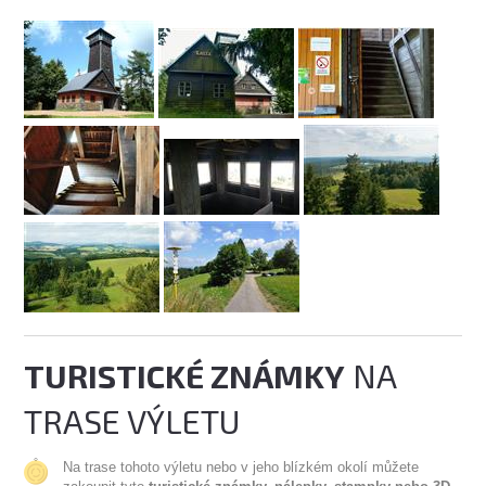
TURISTICKÉ ZNÁMKY
NA
TRASE VÝLETU
Na trase tohoto výletu nebo v jeho blízkém okolí můžete