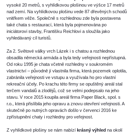
vysoké 20 metrů, s vyhlídkovou plošinou ve výšce 17 metrů
nad zemí. Na vyhlídkovou plošinu vede 87 dřevěných schodů
vnitřkem věže. Společně s rozhlednou zde byla postavena
také chata s restaurací, která byla pojmenována po
iniciátorovi stavby, Františku Reichlovi a sloužila jako
vyhledávaný cíl turistů.
Za 2. Světové války vrch Lázek i s chatou a rozhlednou
obsadila německá armáda a byla tedy veřejnosti nepřístupná.
Od roku 1995 je chata včetně rozhledny v soukromém
vlastnictví – původně jí vlastnila firma, která pozemek oplotila,
zabránila veřejnosti ve vstupu a využívala ho pro vlastní
rekreační účely. Po krachu této firmy se opuštěný areál stal
terčem vandalů a zlodějů, což se velmi podepsalo na jeho
stavu. V roce 2015 koupila areál firma Paper Black, spol. s
r.o., která přislíbila jeho opravu a znovu otevření veřejnosti. A
skutečně po nutných opravách došlo v červenci 2016 ke
zpřístupnění chaty i rozhledny pro veřejnost.
Z vyhlídkové plošiny se nám nabízí
krásný výhled
na okolí