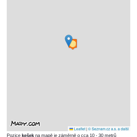
Leaflet
|
© Seznam.cz a.s. a další
Pozice
kešek
na mapě je záměrně o cca 10 - 30 metrů