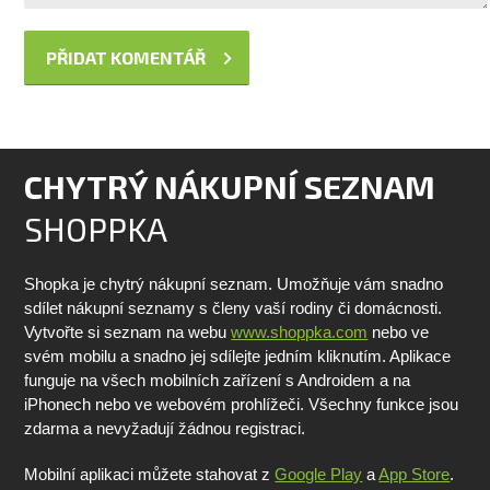
CHYTRÝ NÁKUPNÍ SEZNAM
SHOPPKA
Shopka je chytrý nákupní seznam. Umožňuje vám snadno
sdílet nákupní seznamy s členy vaší rodiny či domácnosti.
Vytvořte si seznam na webu
www.shoppka.com
nebo ve
svém mobilu a snadno jej sdílejte jedním kliknutím. Aplikace
funguje na všech mobilních zařízení s Androidem a na
iPhonech nebo ve webovém prohlížeči. Všechny funkce jsou
zdarma a nevyžadují žádnou registraci.
Mobilní aplikaci můžete stahovat z
Google Play
a
App Store
.