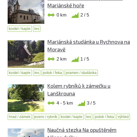
Mariánské hoře
0 km
2 / 5
kostel / kaple
les
Mariánská studánka u Rychnova na
Moravě
2 km
1 / 5
kostel / kaple
les
potok / řeka
pramen / studánka
Kolem rybníků k zámečku u
Lanškrouna
4 - 5 km
3 / 5
hrad / zámek
jezero / rybník
kostel / kaple
les
potok / řeka
výhled
Naučná stezka Na opuštěném