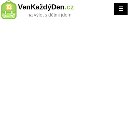
VenKaždýDen
.cz
na výlet s dětmi jdem