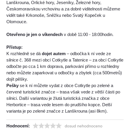
Lanškrouna, Orlické hory, Jeseníky, Železné hory,
Českomoravskou vrchovinu a za dobré viditelnosti můžeme
vidět také Krkonoše, Sněžku nebo Svatý Kopeček u
Olomouce.
Otevřeno je jen o víkendech
v době 11:00 - 18:00hodin.
Přístup:
K rozhledně se dá
dojet autem
– odbočka k ní vede ze
silnice č. 368 mezi obcí Cotkytle a Tatenice – za obcí Cotkytle
odbočte po cca 1 km doprava, parkování přímo u rozhledny
nebo můžete zaparkovat u odbočky a zbytek (cca 500metrů)
dojít pěšky.
Pešky
se k ní můžete vydat z obce Cotkytle po zelené a
červené turistické značce – trasa však vede z větší části po
silnici. Další variantou je žlutá turistická značka z obce
Herbortice – trasa vede lesem do prudšího kopce. Delší
varianta je po zelené značce z Lanškrouna (asi 8km).
Hodnocení:
dosud nehodnoceno