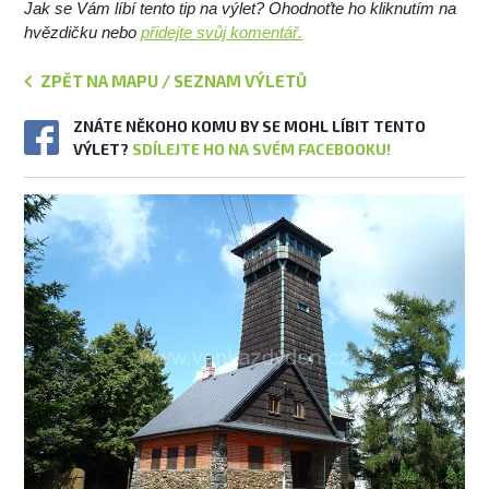
Jak se Vám líbí tento tip na výlet? Ohodnoťte ho kliknutím na
hvězdičku nebo
přidejte svůj komentář.
ZPĚT NA MAPU / SEZNAM VÝLETŮ
ZNÁTE NĚKOHO KOMU BY SE MOHL LÍBIT TENTO
VÝLET?
SDÍLEJTE HO NA SVÉM FACEBOOKU!