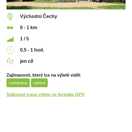
Východní Čechy
0 - 1 km
1 / 5
0,5 - 1 hod.
jen cíl
Zajímavosti, které lze na výletě vidět
rozhledna
výhled
Stáhnout trasu výletu ve formátu GPX