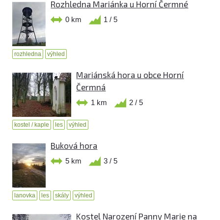
Rozhledna Mariánka u Horní Čermné
0 km
1 / 5
rozhledna
výhled
Mariánská hora u obce Horní
Čermná
1 km
2 / 5
kostel / kaple
les
výhled
Buková hora
5 km
3 / 5
lanovka
les
skály
výhled
Kostel Narození Panny Marie na