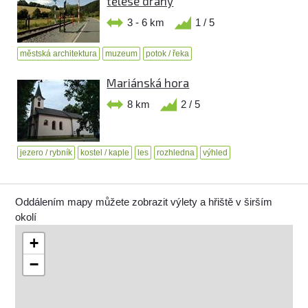
tělese dráhy
3 - 6 km
1 / 5
městská architektura
muzeum
potok / řeka
Mariánská hora
8 km
2 / 5
jezero / rybník
kostel / kaple
les
rozhledna
výhled
Oddálením mapy můžete zobrazit výlety a hřiště v širším
okolí
+
−