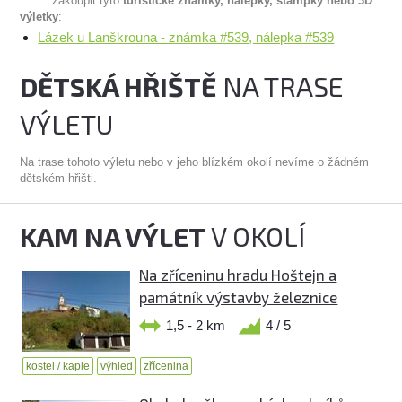
zakoupit tyto
turistické známky, nálepky, stampky nebo 3D
výletky
:
Lázek u Lanškrouna - známka #539, nálepka #539
DĚTSKÁ HŘIŠTĚ
NA TRASE
VÝLETU
Na trase tohoto výletu nebo v jeho blízkém okolí nevíme o žádném
dětském hřišti.
KAM NA VÝLET
V OKOLÍ
Na zříceninu hradu Hoštejn a
památník výstavby železnice
1,5 - 2 km
4 / 5
kostel / kaple
výhled
zřícenina