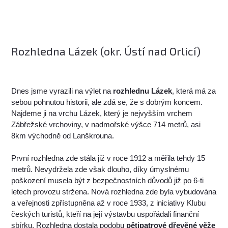
Rozhledna Lázek (okr. Ústí nad Orlicí)
Dnes jsme vyrazili na výlet na
rozhlednu Lázek
, která má za
sebou pohnutou historii, ale zdá se, že s dobrým koncem.
Najdeme ji na vrchu Lázek, který je nejvyšším vrchem
Zábřežské vrchoviny, v nadmořské výšce 714 metrů, asi
8km východně od Lanškrouna.
První rozhledna zde stála již v roce 1912 a měřila tehdy 15
metrů. Nevydržela zde však dlouho, díky úmyslnému
poškození musela být z bezpečnostních důvodů již po 6-ti
letech provozu stržena. Nová rozhledna zde byla vybudována
a veřejnosti zpřístupněna až v roce 1933, z iniciativy Klubu
českých turistů, kteří na její výstavbu uspořádali finanční
sbírku. Rozhledna dostala podobu
pětipatrové dřevěné věže