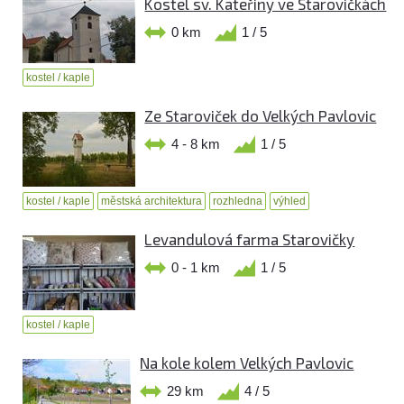
Kostel sv. Kateřiny ve Starovičkách
0 km
1 / 5
kostel / kaple
Ze Staroviček do Velkých Pavlovic
4 - 8 km
1 / 5
kostel / kaple
městská architektura
rozhledna
výhled
Levandulová farma Starovičky
0 - 1 km
1 / 5
kostel / kaple
Na kole kolem Velkých Pavlovic
29 km
4 / 5