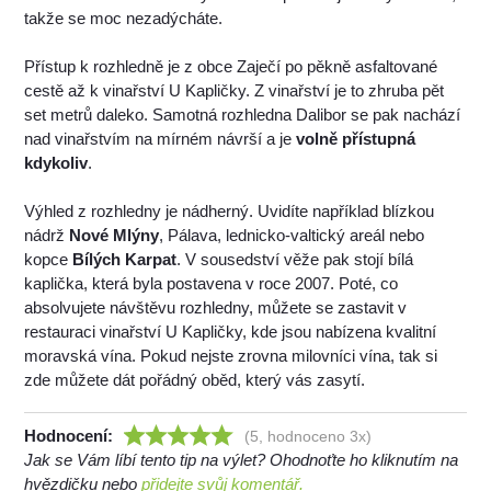
takže se moc nezadýcháte.
Přístup k rozhledně je z obce Zaječí po pěkně asfaltované
cestě až k vinařství U Kapličky. Z vinařství je to zhruba pět
set metrů daleko. Samotná rozhledna Dalibor se pak nachází
nad vinařstvím na mírném návrší a je
volně přístupná
kdykoliv
.
Výhled z rozhledny je nádherný. Uvidíte například blízkou
nádrž
Nové Mlýny
, Pálava, lednicko-valtický areál nebo
kopce
Bílých Karpat
. V sousedství věže pak stojí bílá
kaplička, která byla postavena v roce 2007. Poté, co
absolvujete návštěvu rozhledny, můžete se zastavit v
restauraci vinařství U Kapličky, kde jsou nabízena kvalitní
moravská vína. Pokud nejste zrovna milovníci vína, tak si
zde můžete dát pořádný oběd, který vás zasytí.
Hodnocení:
(5, hodnoceno 3x)
Jak se Vám líbí tento tip na výlet? Ohodnoťte ho kliknutím na
hvězdičku nebo
přidejte svůj komentář.