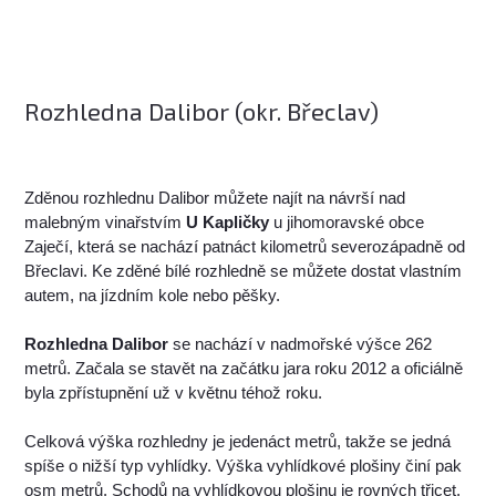
Rozhledna Dalibor (okr. Břeclav)
Zděnou rozhlednu Dalibor můžete najít na návrší nad
malebným vinařstvím
U Kapličky
u jihomoravské obce
Zaječí, která se nachází patnáct kilometrů severozápadně od
Břeclavi. Ke zděné bílé rozhledně se můžete dostat vlastním
autem, na jízdním kole nebo pěšky.
Rozhledna Dalibor
se nachází v nadmořské výšce 262
metrů. Začala se stavět na začátku jara roku 2012 a oficiálně
byla zpřístupnění už v květnu téhož roku.
Celková výška rozhledny je jedenáct metrů, takže se jedná
spíše o nižší typ vyhlídky. Výška vyhlídkové plošiny činí pak
osm metrů. Schodů na vyhlídkovou plošinu je rovných třicet,