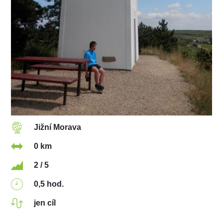
Jižní Morava
0 km
2 / 5
0,5 hod.
jen cíl