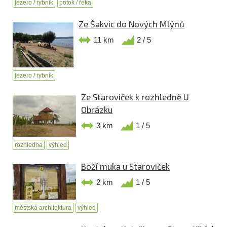
jezero / rybník
potok / řeka
Ze Šakvic do Nových Mlýnů
11 km
2 / 5
jezero / rybník
Ze Staroviček k rozhledně U
Obrázku
3 km
1 / 5
rozhledna
výhled
Boží muka u Staroviček
2 km
1 / 5
městská architektura
výhled