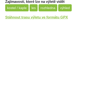
Zajímavosti, které lze na výletě vidět
kostel / kaple
les
rozhledna
výhled
Stáhnout trasu výletu ve formátu GPX