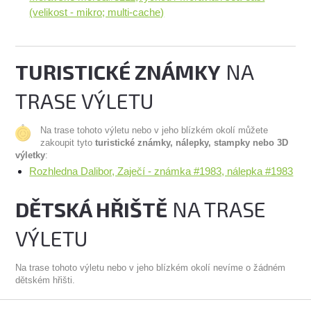
(velikost - mikro; multi-cache)
TURISTICKÉ ZNÁMKY
NA
TRASE VÝLETU
Na trase tohoto výletu nebo v jeho blízkém okolí můžete
zakoupit tyto
turistické známky, nálepky, stampky nebo 3D
výletky
:
Rozhledna Dalibor, Zaječí - známka #1983, nálepka #1983
DĚTSKÁ HŘIŠTĚ
NA TRASE
VÝLETU
Na trase tohoto výletu nebo v jeho blízkém okolí nevíme o žádném
dětském hřišti.