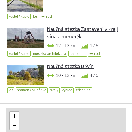
kostel / kaple
les
výhled
Naučná stezka Zastavení v kraji
vína a meruněk
12 - 13 km
1 / 5
kostel / kaple
městská architektura
rozhledna
výhled
Naučná stezka Děvín
10 - 12 km
4 / 5
les
pramen / studánka
skály
výhled
zřícenina
+
−