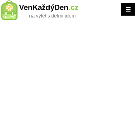
VenKaždýDen
.cz
na výlet s dětmi jdem