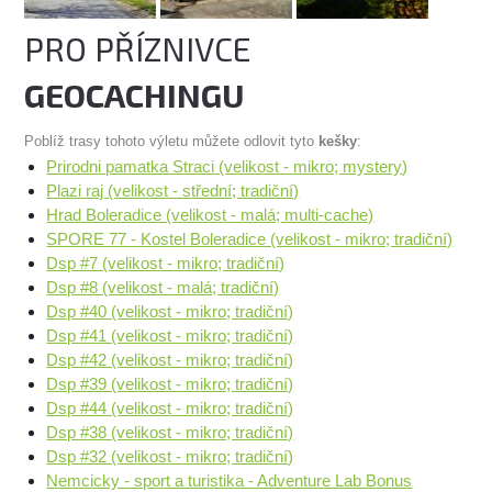
PRO PŘÍZNIVCE
GEOCACHINGU
Poblíž trasy tohoto výletu můžete odlovit tyto
kešky
:
Prirodni pamatka Straci (velikost - mikro; mystery)
Plazi raj (velikost - střední; tradiční)
Hrad Boleradice (velikost - malá; multi-cache)
SPORE 77 - Kostel Boleradice (velikost - mikro; tradiční)
Dsp #7 (velikost - mikro; tradiční)
Dsp #8 (velikost - malá; tradiční)
Dsp #40 (velikost - mikro; tradiční)
Dsp #41 (velikost - mikro; tradiční)
Dsp #42 (velikost - mikro; tradiční)
Dsp #39 (velikost - mikro; tradiční)
Dsp #44 (velikost - mikro; tradiční)
Dsp #38 (velikost - mikro; tradiční)
Dsp #32 (velikost - mikro; tradiční)
Nemcicky - sport a turistika - Adventure Lab Bonus