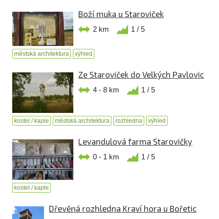
Boží muka u Staroviček
2 km
1 / 5
městská architektura
výhled
Ze Staroviček do Velkých Pavlovic
4 - 8 km
1 / 5
kostel / kaple
městská architektura
rozhledna
výhled
Levandulová farma Starovičky
0 - 1 km
1 / 5
kostel / kaple
Dřevěná rozhledna Kraví hora u Bořetic