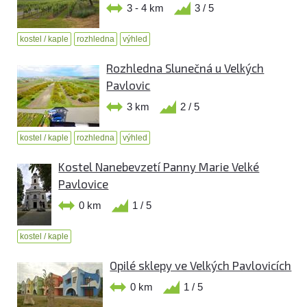
3 - 4 km
3 / 5
kostel / kaple
rozhledna
výhled
Rozhledna Slunečná u Velkých
Pavlovic
3 km
2 / 5
kostel / kaple
rozhledna
výhled
Kostel Nanebevzetí Panny Marie Velké
Pavlovice
0 km
1 / 5
kostel / kaple
Opilé sklepy ve Velkých Pavlovicích
0 km
1 / 5