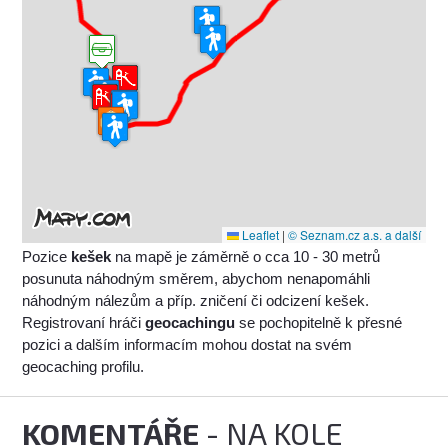
Leaflet
|
© Seznam.cz a.s. a další
Pozice
kešek
na mapě je záměrně o cca 10 - 30 metrů
posunuta náhodným směrem, abychom nenapomáhli
náhodným nálezům a příp. zničení či odcizení kešek.
Registrovaní hráči
geocachingu
se pochopitelně k přesné
pozici a dalším informacím mohou dostat na svém
geocaching profilu.
KOMENTÁŘE
- NA KOLE