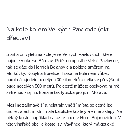
Na kole kolem Velkých Pavlovic (okr.
Břeclav)
Start a cíl výletu na kole je ve Velkých Pavlovicích, které
najdete v okrese Břeclav. Poté, co opustíte Velké Pavlovice,
tak se dáte do Horních Bojanovic a pojdete směrem na
Morkůvky, Kobylí a Bořetice. Trasa na kole není vůbec
náročná, ujedete necelých 30 kilometrů a celkové převýšení
bude necelých 500 metrů. Po cestě můžete obdivovat mírně
zvlněnou krajinu, která je tak typická pro jižní Moravu.
Mezi nejzajímavější a nejatraktivnější místa po cestě lze
určitě zařadit místní malé katolické kostely a vinné sklepy. Na
pěkný kostel například narazíte hned v Horní Bojanovicích. V
této vinařské obci je kostel sv. Vavřince, který má gotické