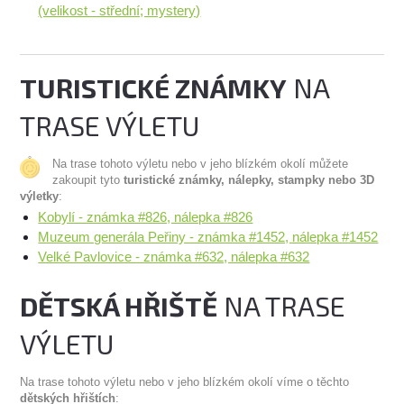
(velikost - střední; mystery)
TURISTICKÉ ZNÁMKY
NA
TRASE VÝLETU
Na trase tohoto výletu nebo v jeho blízkém okolí můžete
zakoupit tyto
turistické známky, nálepky, stampky nebo 3D
výletky
:
Kobylí - známka #826, nálepka #826
Muzeum generála Peřiny - známka #1452, nálepka #1452
Velké Pavlovice - známka #632, nálepka #632
DĚTSKÁ HŘIŠTĚ
NA TRASE
VÝLETU
Na trase tohoto výletu nebo v jeho blízkém okolí víme o těchto
dětských hřištích
: