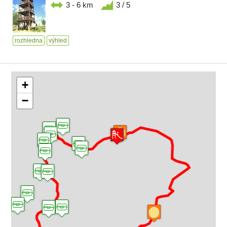
3 - 6 km
3 / 5
rozhledna
výhled
+
−