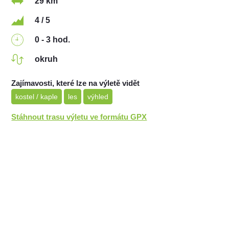
29 km
4 / 5
0 - 3 hod.
okruh
Zajímavosti, které lze na výletě vidět
kostel / kaple
les
výhled
Stáhnout trasu výletu ve formátu GPX