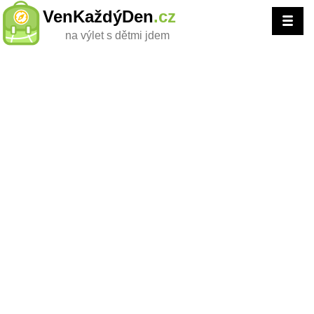
VenKaždýDen
.cz
na výlet s dětmi jdem