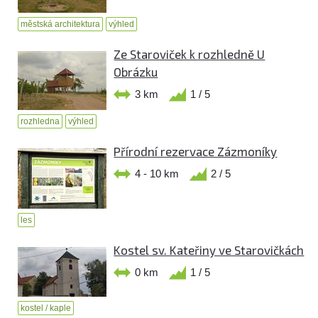
městská architektura
výhled
Ze Staroviček k rozhledně U
Obrázku
3 km
1 / 5
rozhledna
výhled
Přírodní rezervace Zázmoníky
4 - 10 km
2 / 5
les
Kostel sv. Kateřiny ve Starovičkách
0 km
1 / 5
kostel / kaple