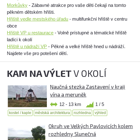
Morkůvky
- Zábavné atrakce pro vaše děti čekají na tomto
pěkném dětském hřišti.
Hřiště vedle mestského úřadu
- multifunkční hřiště v centru
obce
Hřiště VP u restaurace
- Volně prístupné a tématické hřiště
ladíci k okolí
Hřiště u nádraží VP
- Pěkné a velké hřiště hned u nádráží.
Najdete vše pro potešení dětí.
KAM NA VÝLET
V OKOLÍ
Naučná stezka Zastavení v kraji
vína a meruněk
12 - 13 km
1 / 5
kostel / kaple
městská architektura
rozhledna
výhled
Okruh ve Velkých Pavlovicích kolem
rozhledny Slunečná