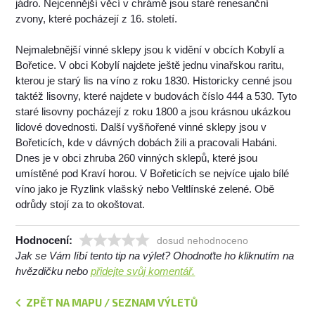
jádro. Nejcennější věcí v chrámě jsou staré renesanční
zvony, které pocházejí z 16. století.
Nejmalebnější vinné sklepy jsou k vidění v obcích Kobylí a
Bořetice. V obci Kobylí najdete ještě jednu vinařskou raritu,
kterou je starý lis na víno z roku 1830. Historicky cenné jsou
taktéž lisovny, které najdete v budovách číslo 444 a 530. Tyto
staré lisovny pocházejí z roku 1800 a jsou krásnou ukázkou
lidové dovednosti. Další vyšňořené vinné sklepy jsou v
Bořeticích, kde v dávných dobách žili a pracovali Habáni.
Dnes je v obci zhruba 260 vinných sklepů, které jsou
umístěné pod Kraví horou. V Bořeticích se nejvíce ujalo bílé
víno jako je Ryzlink vlašský nebo Veltlínské zelené. Obě
odrůdy stojí za to okoštovat.
Hodnocení:
dosud nehodnoceno
Jak se Vám líbí tento tip na výlet? Ohodnoťte ho kliknutím na
hvězdičku nebo
přidejte svůj komentář.
ZPĚT NA MAPU / SEZNAM VÝLETŮ