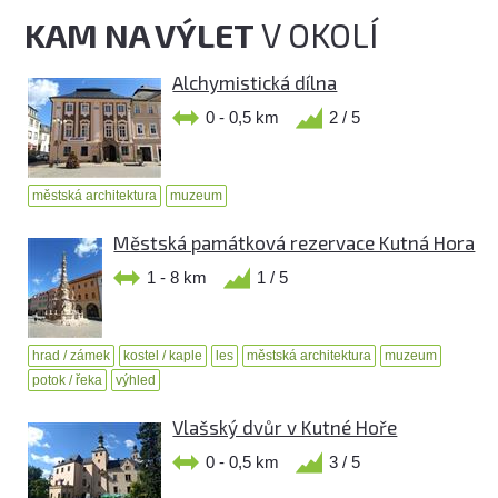
KAM NA VÝLET
V OKOLÍ
Alchymistická dílna
0 - 0,5 km
2 / 5
městská architektura
muzeum
Městská památková rezervace Kutná Hora
1 - 8 km
1 / 5
hrad / zámek
kostel / kaple
les
městská architektura
muzeum
potok / řeka
výhled
Vlašský dvůr v Kutné Hoře
0 - 0,5 km
3 / 5