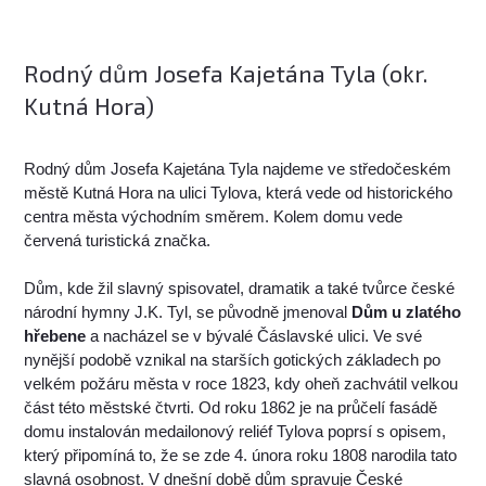
Rodný dům Josefa Kajetána Tyla (okr.
Kutná Hora)
Rodný dům Josefa Kajetána Tyla najdeme ve středočeském
městě Kutná Hora na ulici Tylova, která vede od historického
centra města východním směrem. Kolem domu vede
červená turistická značka.
Dům, kde žil slavný spisovatel, dramatik a také tvůrce české
národní hymny J.K. Tyl, se původně jmenoval
Dům u zlatého
hřebene
a nacházel se v bývalé Čáslavské ulici. Ve své
nynější podobě vznikal na starších gotických základech po
velkém požáru města v roce 1823, kdy oheň zachvátil velkou
část této městské čtvrti. Od roku 1862 je na průčelí fasádě
domu instalován medailonový reliéf Tylova poprsí s opisem,
který připomíná to, že se zde 4. února roku 1808 narodila tato
slavná osobnost. V dnešní době dům spravuje České