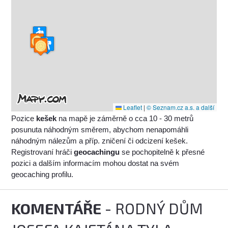
Leaflet
|
© Seznam.cz a.s. a další
Pozice
kešek
na mapě je záměrně o cca 10 - 30 metrů
posunuta náhodným směrem, abychom nenapomáhli
náhodným nálezům a příp. zničení či odcizení kešek.
Registrovaní hráči
geocachingu
se pochopitelně k přesné
pozici a dalším informacím mohou dostat na svém
geocaching profilu.
KOMENTÁŘE
- RODNÝ DŮM