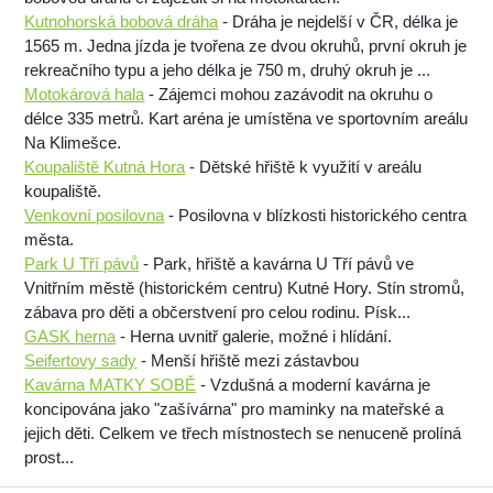
Kutnohorská bobová dráha
- Dráha je nejdelší v ČR, délka je
1565 m. Jedna jízda je tvořena ze dvou okruhů, první okruh je
rekreačního typu a jeho délka je 750 m, druhý okruh je ...
Motokárová hala
- Zájemci mohou zazávodit na okruhu o
délce 335 metrů. Kart aréna je umístěna ve sportovním areálu
Na Klimešce.
Koupaliště Kutná Hora
- Dětské hřiště k využití v areálu
koupaliště.
Venkovní posilovna
- Posilovna v blízkosti historického centra
města.
Park U Tří pávů
- Park, hřiště a kavárna U Tří pávů ve
Vnitřním městě (historickém centru) Kutné Hory. Stín stromů,
zábava pro děti a občerstvení pro celou rodinu. Písk...
GASK herna
- Herna uvnitř galerie, možné i hlídání.
Seifertovy sady
- Menší hřiště mezi zástavbou
Kavárna MATKY SOBĚ
- Vzdušná a moderní kavárna je
koncipována jako "zašívárna" pro maminky na mateřské a
jejich děti. Celkem ve třech místnostech se nenuceně prolíná
prost...