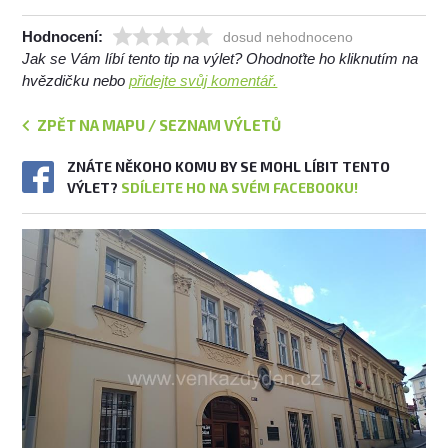
Hodnocení:
dosud nehodnoceno
Jak se Vám líbí tento tip na výlet? Ohodnoťte ho kliknutím na
hvězdičku nebo
přidejte svůj komentář.
ZPĚT NA MAPU / SEZNAM VÝLETŮ
ZNÁTE NĚKOHO KOMU BY SE MOHL LÍBIT TENTO
VÝLET?
SDÍLEJTE HO NA SVÉM FACEBOOKU!