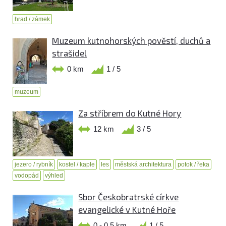
hrad / zámek
Muzeum kutnohorských pověstí, duchů a
strašidel
0 km
1 / 5
muzeum
Za stříbrem do Kutné Hory
12 km
3 / 5
jezero / rybník
kostel / kaple
les
městská architektura
potok / řeka
vodopád
výhled
Sbor Českobratrské církve
evangelické v Kutné Hoře
0 - 0,5 km
1 / 5