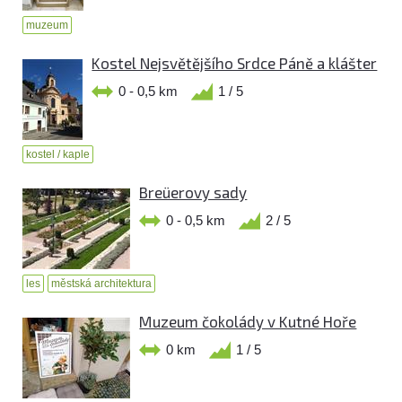
muzeum
Kostel Nejsvětějšího Srdce Páně a klášter
0 - 0,5 km
1 / 5
kostel / kaple
Breüerovy sady
0 - 0,5 km
2 / 5
les
městská architektura
Muzeum čokolády v Kutné Hoře
0 km
1 / 5