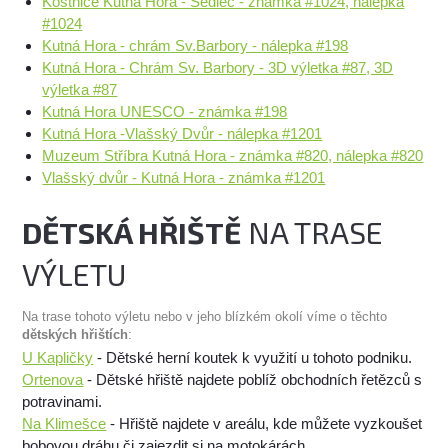
Kostnice Kutná Hora - Sedlec - známka #1024, nálepka
#1024
Kutná Hora - chrám Sv.Barbory - nálepka #198
Kutná Hora - Chrám Sv. Barbory - 3D výletka #87, 3D
výletka #87
Kutná Hora UNESCO - známka #198
Kutná Hora -Vlašský Dvůr - nálepka #1201
Muzeum Stříbra Kutná Hora - známka #820, nálepka #820
Vlašský dvůr - Kutná Hora - známka #1201
DĚTSKÁ HŘIŠTĚ
NA TRASE
VÝLETU
Na trase tohoto výletu nebo v jeho blízkém okolí víme o těchto
dětských hřištích
:
U Kapličky
- Dětské herní koutek k využití u tohoto podniku.
Ortenova
- Dětské hřiště najdete poblíž obchodních řetězců s
potravinami.
Na Klimešce
- Hřiště najdete v areálu, kde můžete vyzkoušet
bobovou dráhu či zajezdit si na motokárách.