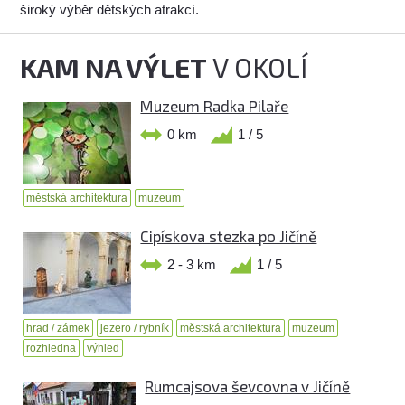
široký výběr dětských atrakcí.
KAM NA VÝLET
V OKOLÍ
Muzeum Radka Pilaře
0 km
1 / 5
městská architektura
muzeum
Cipískova stezka po Jičíně
2 - 3 km
1 / 5
hrad / zámek
jezero / rybník
městská architektura
muzeum
rozhledna
výhled
Rumcajsova ševcovna v Jičíně