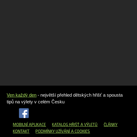
Ven každý den
- největší přehled dětských hřišť a spousta
tipů na výlety v celém Česku
MOBILNÍ APLIKACE
KATALOG HŘIŠŤ
A VÝLETŮ
ČLÁNKY
KONTAKT
PODMÍNKY UŽÍVÁNÍ A COOKIES