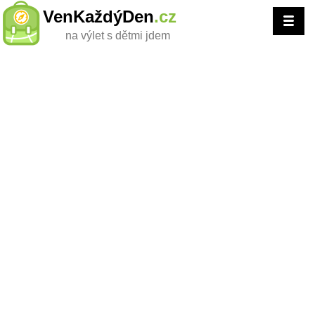
VenKaždýDen
.cz
na výlet s dětmi jdem