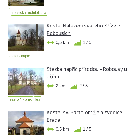
městská architektura
Kostel Nalezení svatého Kříže v
Robousích
0,5 km
1 / 5
kostel / kaple
Stezka napříč přírodou - Robousy u
Jičína
2 km
2 / 5
jezero / rybník
les
Kostel sv. Bartoloměje a zvonice
Brada
0,5 km
1 / 5