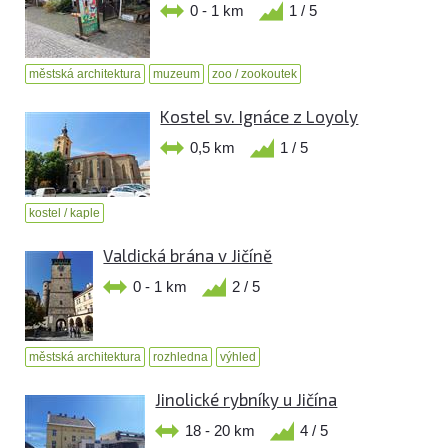
0 - 1 km
1 / 5
městská architektura
muzeum
zoo / zookoutek
Kostel sv. Ignáce z Loyoly
0,5 km
1 / 5
kostel / kaple
Valdická brána v Jičíně
0 - 1 km
2 / 5
městská architektura
rozhledna
výhled
Jinolické rybníky u Jičína
18 - 20 km
4 / 5