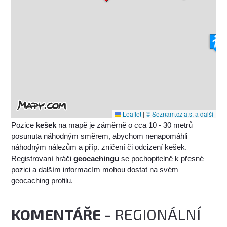
Leaflet
|
© Seznam.cz a.s. a další
Pozice
kešek
na mapě je záměrně o cca 10 - 30 metrů
posunuta náhodným směrem, abychom nenapomáhli
náhodným nálezům a příp. zničení či odcizení kešek.
Registrovaní hráči
geocachingu
se pochopitelně k přesné
pozici a dalším informacím mohou dostat na svém
geocaching profilu.
KOMENTÁŘE
- REGIONÁLNÍ