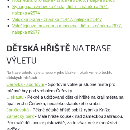
Rozhledna Milohlídka - známka #1463, nálepka #1463
Synagoga a židovská škola, Jičín - známka #2574,
nálepka #2574
Valdická brána - známka #1447, nálepka #1447
Valdštejnovo muzeum a mincovna, Jičín - známka #2677,
nálepka #2677
DĚTSKÁ HŘIŠTĚ
NA TRASE
VÝLETU
Na trase tohoto výletu nebo v jeho blízkém okolí víme o těchto
dětských hřištích
:
Čeřovka - sportovní
- Sportovní volně přístupné hřiště pro
míčové hry pod vrcholem Čeřovky.
U skautů
- Pěkné a udržované dětské hřiště na kraji města na
úpatí vrchu Čeřovka, nedaleko skautského srubu.
Jarošovská
- Pěkné dětské hřiště poblíž rybníku Kníže.
Zámecký park
- Malé hřiště kousek nad zámeckou zahradou.
Pro malé děti pouze pískoviště, za to však velké množství
laviček.