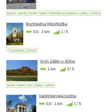
jezero / rybník
kostel / kaple
městská architektura
skály
výhled
Rozhledna Milohlídka
0,5 - 2 km
1 / 5
rozhledna
výhled
Vrch Zebín u Jičína
1 km
3 / 5
kostel / kaple
les
skály
výhled
Valdštejnská lodžie
0,5 - 1 km
1 / 5