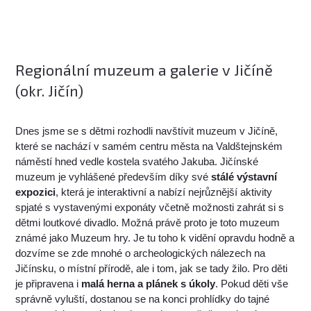
Regionální muzeum a galerie v Jičíně
(okr. Jičín)
Dnes jsme se s dětmi rozhodli navštívit muzeum v Jičíně,
které se nachází v samém centru města na Valdštejnském
náměstí hned vedle kostela svatého Jakuba. Jičínské
muzeum je vyhlášené především díky své
stálé výstavní
expozici
, která je interaktivní a nabízí nejrůznější aktivity
spjaté s vystavenými exponáty včetně možnosti zahrát si s
dětmi loutkové divadlo. Možná právě proto je toto muzeum
známé jako Muzeum hry. Je tu toho k vidění opravdu hodně a
dozvíme se zde mnohé o archeologických nálezech na
Jičínsku, o místní přírodě, ale i tom, jak se tady žilo. Pro děti
je připravena i
malá herna a plánek s úkoly
. Pokud děti vše
správně vyluští, dostanou se na konci prohlídky do tajné