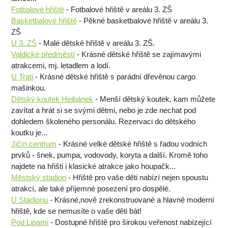
Fotbalové hřiště
- Fotbalové hřiště v areálu 3. ZŠ
Basketbalové hřiště
- Pěkné basketbalové hřiště v areálu 3.
ZŠ
U 3. ZŠ
- Malé dětské hřiště v areálu 3. ZŠ.
Valdické předměstí
- Krásné dětské hřiště se zajímavými
atrakcemi, mj. letadlem a lodí.
U Trati
- Krásné dětské hřiště s parádní dřevěnou cargo
mašinkou.
Dětský koutek Hejbánek
- Menší dětský koutek, kam můžete
zavítat a hrát si se svými dětmi, nebo je zde nechat pod
dohledem školeného personálu. Rezervaci do dětského
koutku je...
Jičín centrum
- Krásné velké dětské hřiště s řadou vodních
prvků - šnek, pumpa, vodovody, koryta a další. Kromě toho
najdete na hřišti i klasické atrakce jako houpačk...
Městský stadion
- Hřiště pro vaše děti nabízí nejen spoustu
atrakcí, ale také příjemné posezení pro dospělé.
U Stadionu
- Krásné,nově zrekonstruované a hlavně moderní
hřiště, kde se nemusíte o vaše děti bát!
Pod Lipami
- Dostupné hřiště pro širokou veřenost nabízející