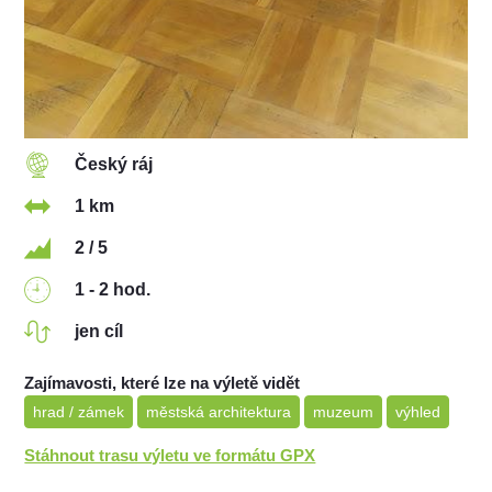
Český ráj
1 km
2 / 5
1 - 2 hod.
jen cíl
Zajímavosti, které lze na výletě vidět
hrad / zámek
městská architektura
muzeum
výhled
Stáhnout trasu výletu ve formátu GPX