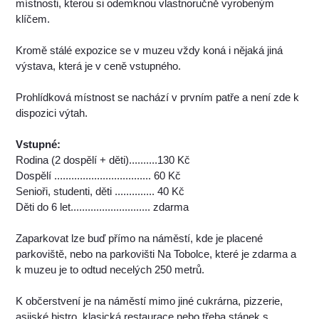
místnosti, kterou si odemknou vlastnoručně vyrobeným
klíčem.
Kromě stálé expozice se v muzeu vždy koná i nějaká jiná
výstava, která je v ceně vstupného.
Prohlídková místnost se nachází v prvním patře a není zde k
dispozici výtah.
Vstupné:
Rodina (2 dospělí + děti)..........130 Kč
Dospělí .................................. 60 Kč
Senioři, studenti, děti .............. 40 Kč
Děti do 6 let............................ zdarma
Zaparkovat lze buď přímo na náměstí, kde je placené
parkoviště, nebo na parkovišti Na Tobolce, které je zdarma a
k muzeu je to odtud necelých 250 metrů.
K občerstvení je na náměstí mimo jiné cukrárna, pizzerie,
asijské bistro, klasická restaurace nebo třeba stánek s