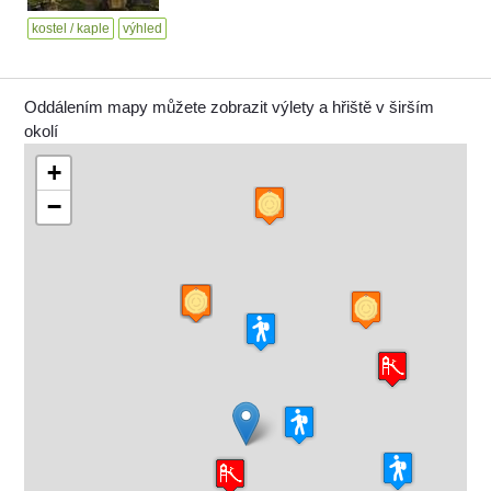
kostel / kaple
výhled
Oddálením mapy můžete zobrazit výlety a hřiště v širším
okolí
+
−