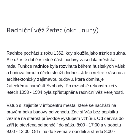
Radniční věž Žatec (okr. Louny)
Radnice pochází z roku 1362, kdy sloužila jako tržnice sukna.
Ale už v té době v jedné části budovy zasedala městská
rada. Funkce
radnice
byla rozvinuta během husitských válek
a budova tomuto účelu slouží dodnes. Jde o velice krásnou a
architektonicky zajímavou budovu, která dominuje
žateckému náměstí Svobody. Po rozsáhlé rekonstrukci v
letech 1993 - 1994 byla zpřístupněna radniční věž veřejnosti.
Vstup si zajistíte v infocentru města, které se nachází na
pravém boku budovy od vchodu. Zde si Vás bez poplatku
vezme na starost průvodce výstupem vzhůru. Od června do
září je otevřena od pondělí do pátku 8:00 - 17:00 a v sobotu
9:00 - 13:00. Od října do května v pondělí a středu 8:00 -