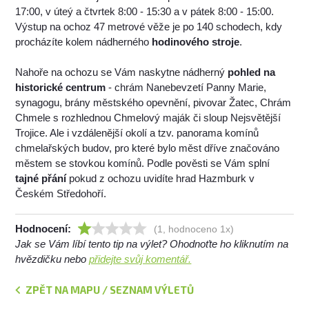
17:00, v úteý a čtvrtek 8:00 - 15:30 a v pátek 8:00 - 15:00.
Výstup na ochoz 47 metrové věže je po 140 schodech, kdy
procházíte kolem nádherného
hodinového stroje
.
Nahoře na ochozu se Vám naskytne nádherný
pohled na
historické centrum
- chrám Nanebevzetí Panny Marie,
synagogu, brány městského opevnění, pivovar Žatec, Chrám
Chmele s rozhlednou Chmelový maják či sloup Nejsvětější
Trojice. Ale i vzdálenější okolí a tzv. panorama komínů
chmelařských budov, pro které bylo měst dříve značováno
městem se stovkou komínů. Podle pověsti se Vám splní
tajné přání
pokud z ochozu uvidíte hrad Hazmburk v
Českém Středohoří.
Hodnocení:
(1, hodnoceno 1x)
Jak se Vám líbí tento tip na výlet? Ohodnoťte ho kliknutím na
hvězdičku nebo
přidejte svůj komentář.
ZPĚT NA MAPU / SEZNAM VÝLETŮ