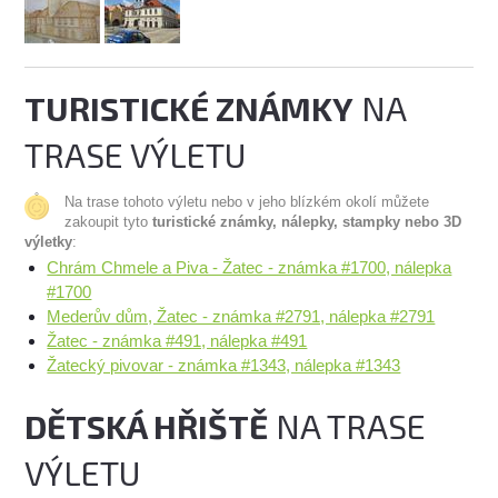
TURISTICKÉ ZNÁMKY
NA
TRASE VÝLETU
Na trase tohoto výletu nebo v jeho blízkém okolí můžete
zakoupit tyto
turistické známky, nálepky, stampky nebo 3D
výletky
:
Chrám Chmele a Piva - Žatec - známka #1700, nálepka
#1700
Mederův dům, Žatec - známka #2791, nálepka #2791
Žatec - známka #491, nálepka #491
Žatecký pivovar - známka #1343, nálepka #1343
DĚTSKÁ HŘIŠTĚ
NA TRASE
VÝLETU