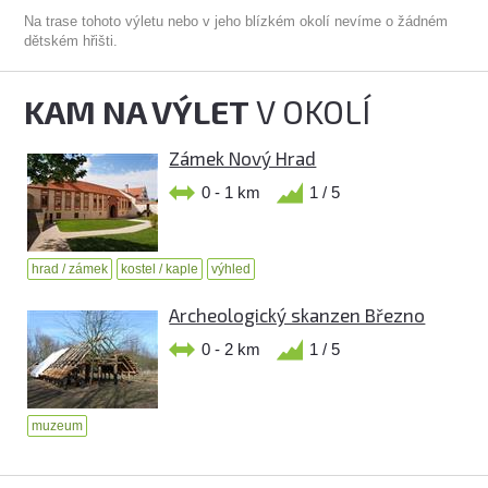
Na trase tohoto výletu nebo v jeho blízkém okolí nevíme o žádném
dětském hřišti.
KAM NA VÝLET
V OKOLÍ
Zámek Nový Hrad
0 - 1 km
1 / 5
hrad / zámek
kostel / kaple
výhled
Archeologický skanzen Březno
0 - 2 km
1 / 5
muzeum