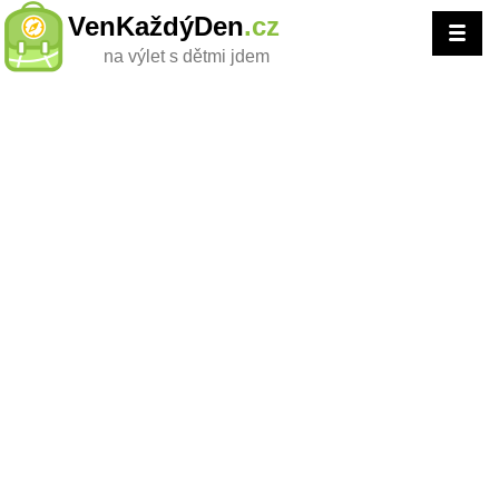
VenKaždýDen
.cz
na výlet s dětmi jdem