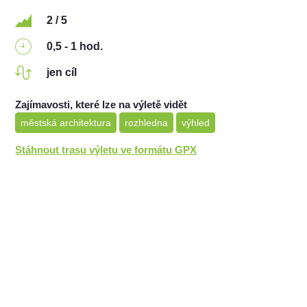
2 / 5
0,5 - 1 hod.
jen cíl
Zajímavosti, které lze na výletě vidět
městská architektura
rozhledna
výhled
Stáhnout trasu výletu ve formátu GPX