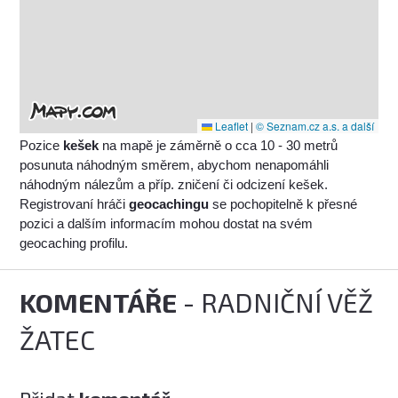
Leaflet
|
© Seznam.cz a.s. a další
Pozice
kešek
na mapě je záměrně o cca 10 - 30 metrů
posunuta náhodným směrem, abychom nenapomáhli
náhodným nálezům a příp. zničení či odcizení kešek.
Registrovaní hráči
geocachingu
se pochopitelně k přesné
pozici a dalším informacím mohou dostat na svém
geocaching profilu.
KOMENTÁŘE
- RADNIČNÍ VĚŽ
ŽATEC