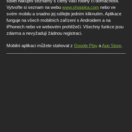
sdílet nákupní seznamy s členy vaší rodiny či domácnosti.
Vytvořte si seznam na webu
www.shoppka.com
nebo ve
svém mobilu a snadno jej sdílejte jedním kliknutím. Aplikace
funguje na všech mobilních zařízení s Androidem a na
iPhonech nebo ve webovém prohlížeči. Všechny funkce jsou
zdarma a nevyžadují žádnou registraci.
Mobilní aplikaci můžete stahovat z
Google Play
a
App Store
.