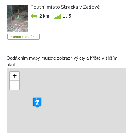
Poutní místo Stračka v Zašové
2 km
1 / 5
pramen / studánka
Oddálením mapy můžete zobrazit výlety a hřiště v širším
okolí
+
−