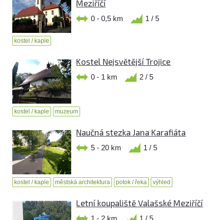
Meziříčí
0 - 0,5 km
1 / 5
kostel / kaple
Kostel Nejsvětější Trojice
0 - 1 km
2 / 5
kostel / kaple
muzeum
Naučná stezka Jana Karafiáta
5 - 20 km
1 / 5
kostel / kaple
městská architektura
potok / řeka
výhled
Letní koupaliště Valašské Meziříčí
1 - 2 km
1 / 5