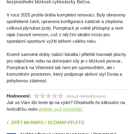
bezprostřední blízkosti cyklostezky Bečva.
V roce 2025 prošla dráha kompletní renovací. Byly obnoveny
opotřebené části, upravena konfigurace zatáček a zlepšena
celková plynulost jízdy. Pumptrack je volně přístupný a není
nijak časově omezen, což z něj činí ideální místo pro
spontánní sportovní vyžití během celého roku.
Kromě samotné dráhy nabízí lokalita i přilehlé travnaté plochy
pro odpočinek nebo na dočerpání síly je v blízkosti pivovar..
Pumptrack na Vrbenské tak není jen sportovištěm, ale i
komunitním prostorem, který podporuje aktivní styl života a
pohybovou zdatnost.
Hodnocení:
dosud nehodnoceno
Jak se Vám líbí tento tip na výlet? Ohodnoťte ho kliknutím na
hvězdičku nebo
přidejte svůj komentář.
ZPĚT NA MAPU / SEZNAM VÝLETŮ