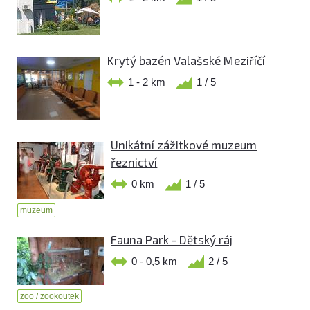
Krytý bazén Valašské Meziříčí
1 - 2 km
1 / 5
Unikátní zážitkové muzeum
řeznictví
0 km
1 / 5
muzeum
Fauna Park - Dětský ráj
0 - 0,5 km
2 / 5
zoo / zookoutek