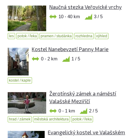
Naučná stezka Veřovické vrchy
10 - 40 km
3 / 5
les
potok / řeka
pramen / studánka
rozhledna
výhled
Kostel Nanebevzetí Panny Marie
0 - 2 km
1 / 5
kostel / kaple
Žerotínský zámek a náměstí
Valašské Meziříčí
0 - 1 km
2 / 5
hrad / zámek
městská architektura
potok / řeka
Evangelický kostel ve Valašském