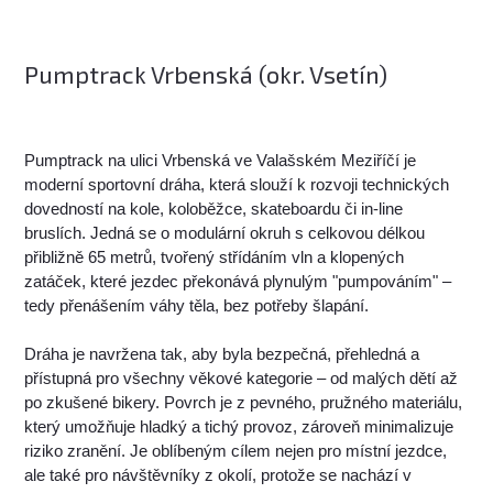
Pumptrack Vrbenská (okr. Vsetín)
Pumptrack na ulici Vrbenská ve Valašském Meziříčí je
moderní sportovní dráha, která slouží k rozvoji technických
dovedností na kole, koloběžce, skateboardu či in-line
bruslích. Jedná se o modulární okruh s celkovou délkou
přibližně 65 metrů, tvořený střídáním vln a klopených
zatáček, které jezdec překonává plynulým "pumpováním" –
tedy přenášením váhy těla, bez potřeby šlapání.
Dráha je navržena tak, aby byla bezpečná, přehledná a
přístupná pro všechny věkové kategorie – od malých dětí až
po zkušené bikery. Povrch je z pevného, pružného materiálu,
který umožňuje hladký a tichý provoz, zároveň minimalizuje
riziko zranění. Je oblíbeným cílem nejen pro místní jezdce,
ale také pro návštěvníky z okolí, protože se nachází v