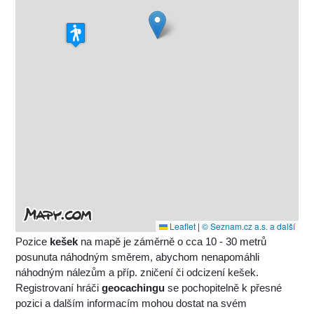
Leaflet
|
© Seznam.cz a.s. a další
Pozice
kešek
na mapě je záměrně o cca 10 - 30 metrů
posunuta náhodným směrem, abychom nenapomáhli
náhodným nálezům a příp. zničení či odcizení kešek.
Registrovaní hráči
geocachingu
se pochopitelně k přesné
pozici a dalším informacím mohou dostat na svém