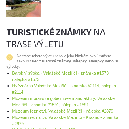
TURISTICKÉ ZNÁMKY
NA
TRASE VÝLETU
Na trase tohoto výletu nebo v jeho blízkém okolí můžete
zakoupit tyto
turistické známky, nálepky, stampky nebo 3D
výletky
:
Barokní sýpka - Valašské Meziříčí - známka #1573,
nálepka #1573
Hvězdárna Valašské Meziříčí - známka #2114, nálepka
#2114
Muzeum moravské gobelínové manufaktury, Valašské
Meziříčí - známka #1591, nálepka #1591
Muzeum řeznictví, Valašské Meziříčí - nálepka #2879
Muzeum řeznictví, Valašské Meziříčí - Krásno - známka
#2879