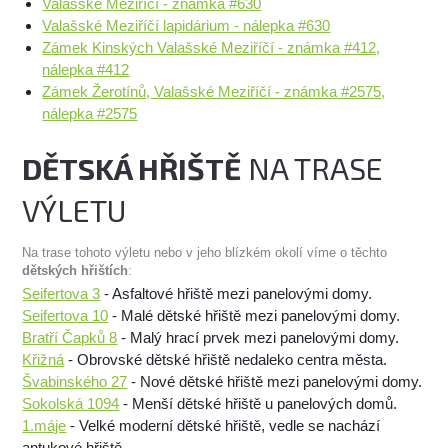
Valašské Meziříčí - známka #630
Valašské Meziříčí lapidárium - nálepka #630
Zámek Kinských Valašské Meziříčí - známka #412,
nálepka #412
Zámek Žerotínů, Valašské Meziříčí - známka #2575,
nálepka #2575
DĚTSKÁ HŘIŠTĚ
NA TRASE
VÝLETU
Na trase tohoto výletu nebo v jeho blízkém okolí víme o těchto
dětských hřištích
:
Seifertova 3
- Asfaltové hřiště mezi panelovými domy.
Seifertova 10
- Malé dětské hřiště mezi panelovými domy.
Bratří Čapků 8
- Malý hrací prvek mezi panelovými domy.
Křižná
- Obrovské dětské hřiště nedaleko centra města.
Švabinského 27
- Nové dětské hřiště mezi panelovými domy.
Sokolská 1094
- Menší dětské hřiště u panelových domů.
1.máje
- Velké moderní dětské hřiště, vedle se nachází
antukové hřiště.