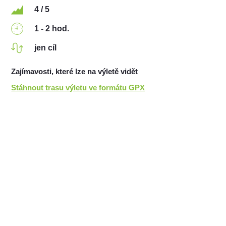
4 / 5
1 - 2 hod.
jen cíl
Zajímavosti, které lze na výletě vidět
Stáhnout trasu výletu ve formátu GPX