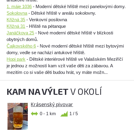
1. máje 1036
- Moderní dětské hřiště mezi panelovými domy.
Sokolovna
- Dětské hřiště v areálu sokolovny.
Křižná 35
- Venkovní posilovna
Křižná 31
- Hřiště na pétanque
Janáčkova 25
- Nové moderní dětské hřiště v blízkosti
obytných domů.
Čajkovského 6
- Nové moderní dětské hřiště mezi bytovými
domy, vedle se nachází antukové hřiště.
Hopi park
- Dětské interiérové hřiště ve Valašském Meziříčí
je jednou z možností kam vzít vaše děti za zábavou. A
mezitím co si vaše děti budou hrát, vy máte možn...
KAM NA VÝLET
V OKOLÍ
Krásenský pivovar
0 - 1 km
1 / 5