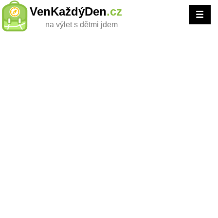
VenKaždýDen
.cz
na výlet s dětmi jdem