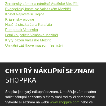
Žerotínský zámek a náměstí Valašské Meziříčí
Evangelický kostel ve Valašském Meziříčí
Kostel Nejsvětější Trojice
Krásenský pivovar
Naučná stezka Jana Karafiáta
Pumptrack Vrbenská
Letní koupaliště Valašské Meziříčí
Krytý bazén Valašské Meziříčí
Unikátní zážitkové muzeum řeznictví
CHYTRÝ NÁKUPNÍ SEZNAM
SHOPPKA
Shopka je chytrý nákupní seznam. Umožňuje vám snadno
sdílet nákupní seznamy s členy vaší rodiny či domácnosti.
Vytvořte si seznam na webu
www.shoppka.com
nebo ve