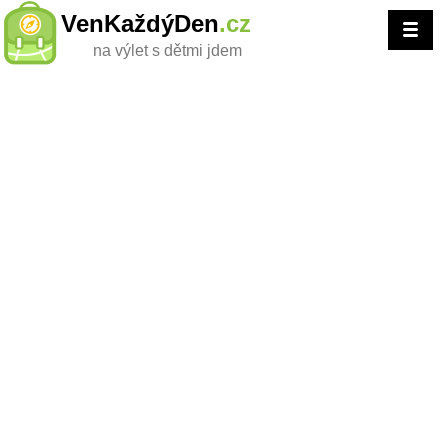
VenKaždýDen
.cz
na výlet s dětmi jdem