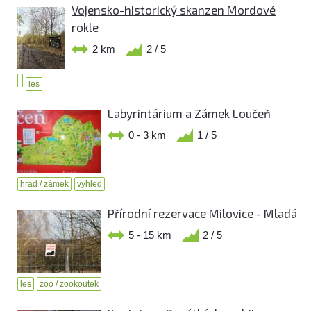
Vojensko-historický skanzen Mordové
rokle
2 km
2 / 5
les
Labyrintárium a Zámek Loučeň
0 - 3 km
1 / 5
hrad / zámek
výhled
Přírodní rezervace Milovice - Mladá
5 - 15 km
2 / 5
les
zoo / zookoutek