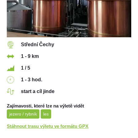
Střední Čechy
1 - 9 km
1 / 5
1 - 3 hod.
start a cíl jinde
Zajímavosti, které lze na výletě vidět
jezero / rybník
les
Stáhnout trasu výletu ve formátu GPX