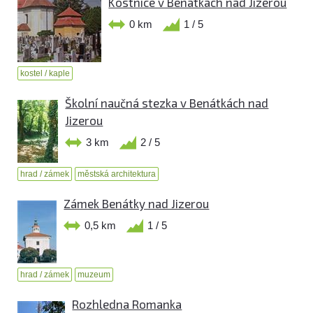
Kostnice v Benátkách nad Jizerou
0 km
1 / 5
kostel / kaple
Školní naučná stezka v Benátkách nad
Jizerou
3 km
2 / 5
hrad / zámek
městská architektura
Zámek Benátky nad Jizerou
0,5 km
1 / 5
hrad / zámek
muzeum
Rozhledna Romanka