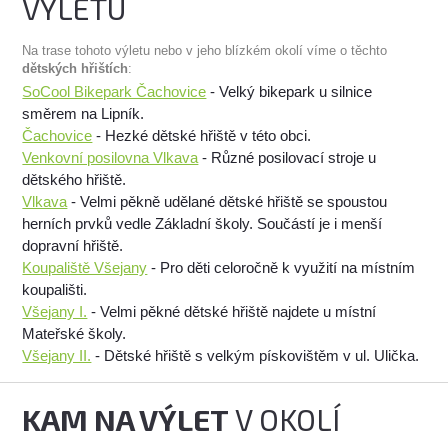
VÝLETU
Na trase tohoto výletu nebo v jeho blízkém okolí víme o těchto
dětských hřištích
:
SoCool Bikepark Čachovice
- Velký bikepark u silnice
směrem na Lipník.
Čachovice
- Hezké dětské hřiště v této obci.
Venkovní posilovna Vlkava
- Různé posilovací stroje u
dětského hřiště.
Vlkava
- Velmi pěkně udělané dětské hřiště se spoustou
herních prvků vedle Základní školy. Součástí je i menší
dopravní hřiště.
Koupaliště Všejany
- Pro děti celoročně k využití na místním
koupališti.
Všejany I.
- Velmi pěkné dětské hřiště najdete u místní
Mateřské školy.
Všejany II.
- Dětské hřiště s velkým pískovištěm v ul. Ulička.
KAM NA VÝLET
V OKOLÍ