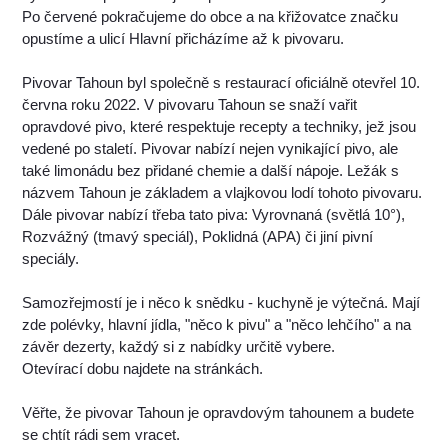
Po červené pokračujeme do obce a na křižovatce značku
opustíme a ulicí Hlavní přicházíme až k pivovaru.
Pivovar Tahoun byl společně s restaurací oficiálně otevřel 10.
června roku 2022. V pivovaru Tahoun se snaží vařit
opravdové pivo, které respektuje recepty a techniky, jež jsou
vedené po staletí. Pivovar nabízí nejen vynikající pivo, ale
také limonádu bez přidané chemie a další nápoje. Ležák s
názvem Tahoun je základem a vlajkovou lodí tohoto pivovaru.
Dále pivovar nabízí třeba tato piva: Vyrovnaná (světlá 10°),
Rozvážný (tmavý speciál), Poklidná (APA) či jiní pivní
speciály.
Samozřejmostí je i něco k snědku - kuchyně je výtečná. Mají
zde polévky, hlavní jídla, "něco k pivu" a "něco lehčího" a na
závěr dezerty, každý si z nabídky určitě vybere.
Otevírací dobu najdete na stránkách.
Věřte, že pivovar Tahoun je opravdovým tahounem a budete
se chtít rádi sem vracet.