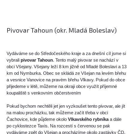
Pivovar Tahoun (okr. Mladá Boleslav)
Vydáváme se do Středočeského kraje a za dnešní cíl jsme si
vybrali
pivovar Tahoun
. Tento malý pivovar se nachází v
obci Všejany. Všejany leží 8 km jižně od Mladé Boleslavi a 13
km od Nymburka. Obec se skládá ze Všejan na levém břehu
a vesnice Vanovice na pravém břehu Vlkavy. Pokud do obce
přijedeme v létě, můžeme na okraji obce využít příjemné
koupaliště s venkovním občerstvením
Pokud bychom nechtěli jet jen vyzkoušet tento pivovar, ale jít
na malou procházku, tak můžeme začít třeba v obci
Čachovice, kde půjdeme okolo
Vlkavského rybníka
a dále
po cyklostezce Taxis. Na rozcestí s červenou se pak
vydáváme zpět do Všejan a procházíme okolo zastávky ČD.