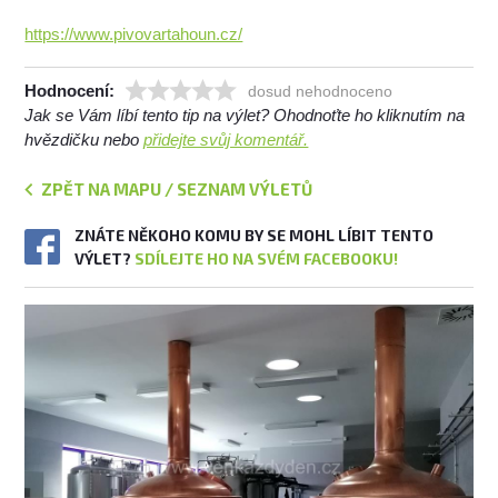
https://www.pivovartahoun.cz/
Hodnocení:
dosud nehodnoceno
Jak se Vám líbí tento tip na výlet? Ohodnoťte ho kliknutím na
hvězdičku nebo
přidejte svůj komentář.
ZPĚT NA MAPU / SEZNAM VÝLETŮ
ZNÁTE NĚKOHO KOMU BY SE MOHL LÍBIT TENTO
VÝLET?
SDÍLEJTE HO NA SVÉM FACEBOOKU!