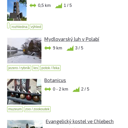
0,5 km
1 / 5
rozhledna
výhled
Mydlovarský luh v Polabí
9 km
3 / 5
jezero / rybník
les
potok / řeka
Botanicus
0 - 2 km
2 / 5
muzeum
zoo / zookoutek
Evangelický kostel ve Chlebech