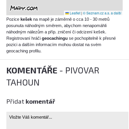
Leaflet
|
© Seznam.cz a.s. a další
Pozice
kešek
na mapě je záměrně o cca 10 - 30 metrů
posunuta náhodným směrem, abychom nenapomáhli
náhodným nálezům a příp. zničení či odcizení kešek.
Registrovaní hráči
geocachingu
se pochopitelně k přesné
pozici a dalším informacím mohou dostat na svém
geocaching profilu.
KOMENTÁŘE
- PIVOVAR
TAHOUN
Přidat
komentář