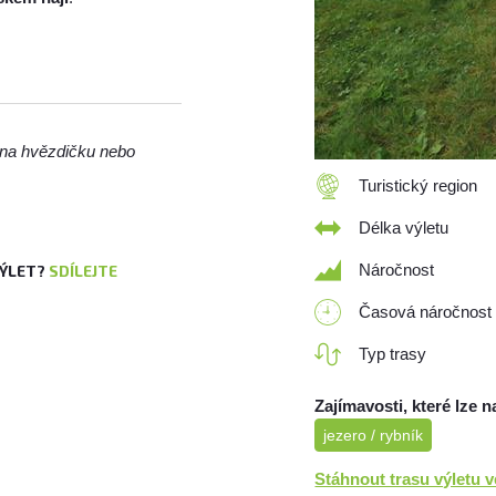
m na hvězdičku nebo
Turistický region
Délka výletu
Náročnost
VÝLET?
SDÍLEJTE
Časová náročnost
Typ trasy
Zajímavosti, které lze n
jezero / rybník
Stáhnout trasu výletu 