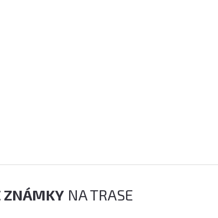
É ZNÁMKY
NA TRASE