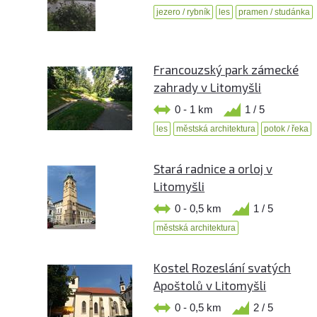
jezero / rybník
les
pramen / studánka
Francouzský park zámecké
zahrady v Litomyšli
0 - 1 km
1 / 5
les
městská architektura
potok / řeka
Stará radnice a orloj v
Litomyšli
0 - 0,5 km
1 / 5
městská architektura
Kostel Rozeslání svatých
Apoštolů v Litomyšli
0 - 0,5 km
2 / 5