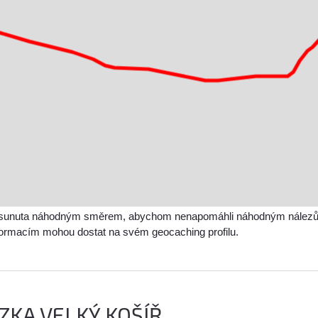
sunuta náhodným směrem, abychom nenapomáhli náhodným nálezům a 
nformacím mohou dostat na svém geocaching profilu.
ZKA VELKÝ KOŠÍŘ