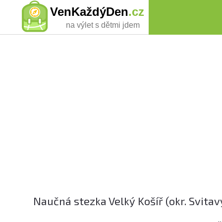
VenKaždýDen
.cz
na výlet s dětmi jdem
Naučná stezka Velký Košíř (okr. Svitav