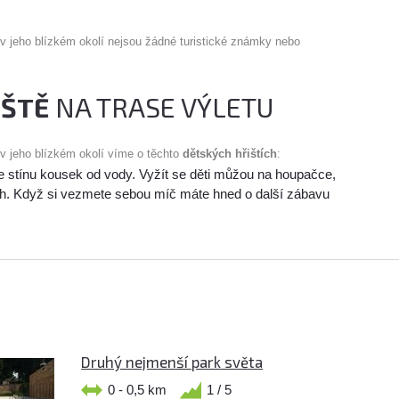
 v jeho blízkém okolí nejsou žádné turistické známky nebo
IŠTĚ
NA TRASE VÝLETU
 v jeho blízkém okolí víme o těchto
dětských hřištích
:
e stínu kousek od vody. Vyžít se děti můžou na houpačce,
h. Když si vezmete sebou míč máte hned o další zábavu
Druhý nejmenší park světa
0 - 0,5 km
1 / 5