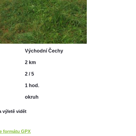
Východní Čechy
2 km
2 / 5
1 hod.
okruh
a výletě vidět
ve formátu GPX