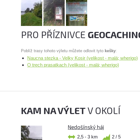
PRO PŘÍZNIVCE
GEOCACHIN
Poblíž trasy tohoto výletu můžete odlovit tyto
kešky
:
Naucna stezka - Velky Kosir (velikost - malá; wherigo)
O trech prasatkach (velikost - malá; wherigo)
KAM NA VÝLET
V OKOLÍ
Nedošínský háj
2,5 - 3 km
2 / 5