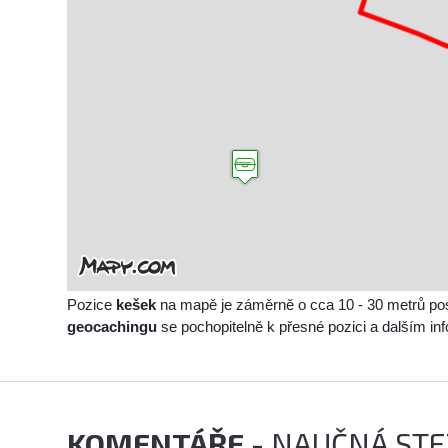
Pozice
kešek
na mapě je záměrně o cca 10 - 30 metrů po
geocachingu
se pochopitelně k přesné pozici a dalším i
KOMENTÁŘE
- NAUČNÁ STE