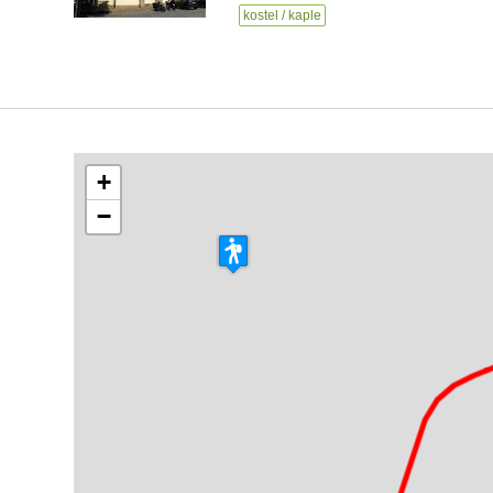
kostel / kaple
+
−