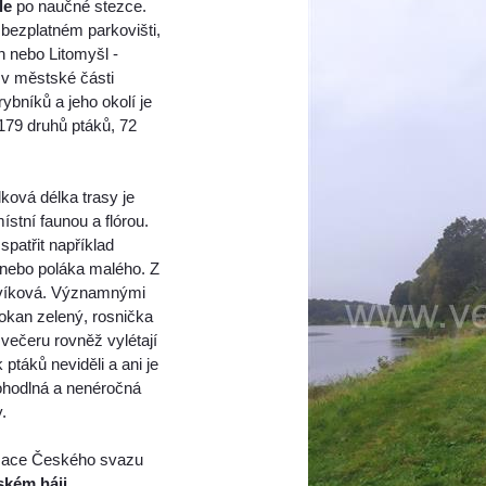
le
po naučné stezce.
bezplatném parkovišti,
n nebo Litomyšl -
 v městské části
bníků a jeho okolí je
179 druhů ptáků, 72
ková délka trasy je
stní faunou a flórou.
patřit například
 nebo poláka malého. Z
lavíková. Významnými
kokan zelený, rosnička
 večeru rovněž vylétají
 ptáků neviděli a ani je
ohodlná a nenéročná
.
izace Českého svazu
ském háji
.