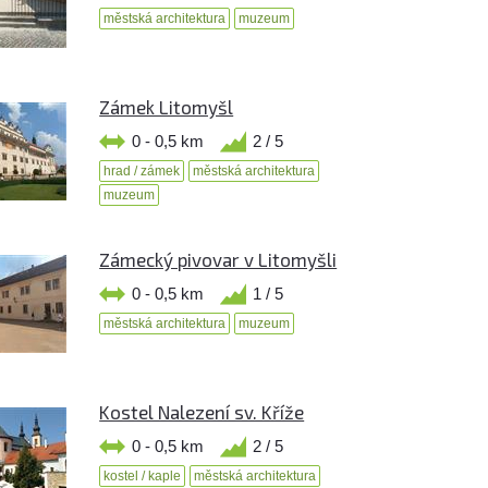
městská architektura
muzeum
Zámek Litomyšl
0 - 0,5 km
2 / 5
hrad / zámek
městská architektura
muzeum
Zámecký pivovar v Litomyšli
0 - 0,5 km
1 / 5
městská architektura
muzeum
Kostel Nalezení sv. Kříže
0 - 0,5 km
2 / 5
kostel / kaple
městská architektura