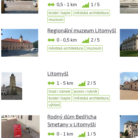
0,5 - 1 km
1 / 5
kostel / kaple
městská architektura
muzeum
Regionální muzeum Litomyšl
0 - 0,5 km
2 / 5
městská architektura
muzeum
Litomyšl
1 - 5 km
2 / 5
hrad / zámek
jezero / rybník
kostel / kaple
městská architektura
výhled
Rodný dům Bedřicha
Smetany v Litomyšli
0 - 1 km
1 / 5