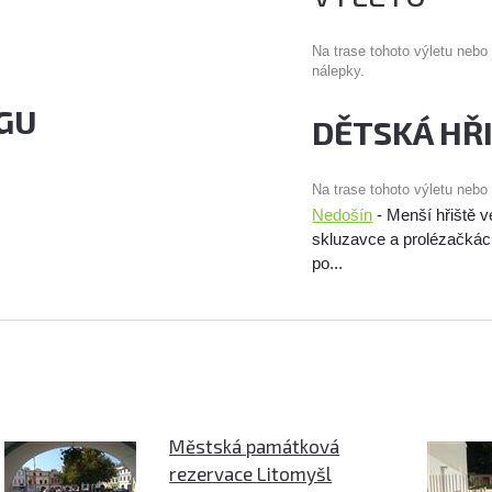
Na trase tohoto výletu nebo
nálepky.
GU
DĚTSKÁ HŘ
Na trase tohoto výletu nebo
Nedošín
- Menší hřiště v
skluzavce a prolézačkác
po...
Městská památková
rezervace Litomyšl