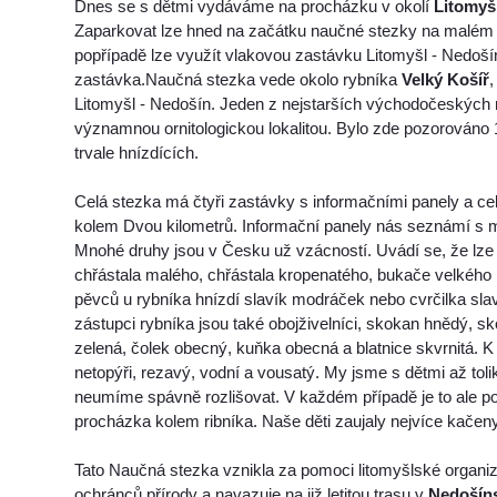
Dnes se s dětmi vydáváme na procházku v okolí
Litomyš
Zaparkovat lze hned na začátku naučné stezky na malém 
popřípadě lze využít vlakovou zastávku Litomyšl - Nedoší
zastávka.Naučná stezka vede okolo rybníka
Velký Košíř
,
Litomyšl - Nedošín. Jeden z nejstarších východočeských ry
významnou ornitologickou lokalitou. Bylo zde pozorováno 
trvale hnízdících.
Celá stezka má čtyři zastávky s informačními panely a cel
kolem Dvou kilometrů. Informační panely nás seznámí s mí
Mnohé druhy jsou v Česku už vzácností. Uvádí se, že lze s
chřástala malého, chřástala kropenatého, bukače velkého
pěvců u rybníka hnízdí slavík modráček nebo cvrčilka s
zástupci rybníka jsou také obojživelníci, skokan hnědý, s
zelená, čolek obecný, kuňka obecná a blatnice skvrnitá. K
netopýři, rezavý, vodní a vousatý. My jsme s dětmi až tolik
neumíme spávně rozlišovat. V každém případě je to ale p
procházka kolem ribníka. Naše děti zaujaly nejvíce kačeny
Tato Naučná stezka vznikla za pomoci litomyšlské organ
ochránců přírody a navazuje na již letitou trasu v
Nedošín