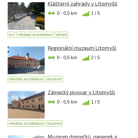
Klášterní zahrady v Litomyšli
0 - 0,5 km
1 / 5
les
městská architektura
výhled
Regionální muzeum Litomyšl
0 - 0,5 km
2 / 5
městská architektura
muzeum
Zámecký pivovar v Litomyšli
0 - 0,5 km
1 / 5
městská architektura
muzeum
Muzeum domečků, panenek a