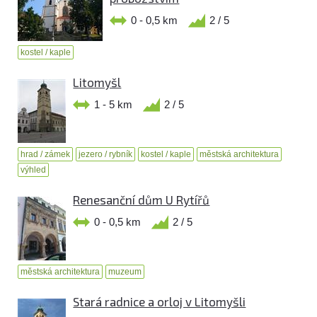
0 - 0,5 km
2 / 5
kostel / kaple
Litomyšl
1 - 5 km
2 / 5
hrad / zámek
jezero / rybník
kostel / kaple
městská architektura
výhled
Renesanční dům U Rytířů
0 - 0,5 km
2 / 5
městská architektura
muzeum
Stará radnice a orloj v Litomyšli