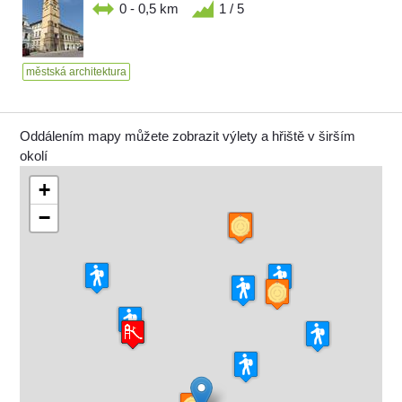
0 - 0,5 km
1 / 5
městská architektura
Oddálením mapy můžete zobrazit výlety a hřiště v širším
okolí
+
−