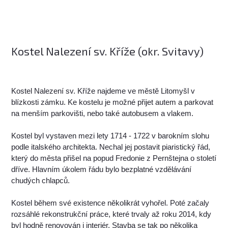
Kostel Nalezení sv. Kříže (okr. Svitavy)
Kostel Nalezení sv. Kříže najdeme ve městě Litomyšl v
blízkosti zámku. Ke kostelu je možné přijet autem a parkovat
na menším parkovišti, nebo také autobusem a vlakem.
Kostel byl vystaven mezi lety 1714 - 1722 v barokním slohu
podle italského architekta. Nechal jej postavit piaristický řád,
který do města přišel na popud Fredonie z Pernštejna o století
dříve. Hlavním úkolem řádu bylo bezplatné vzdělávání
chudých chlapců.
Kostel během své existence několikrát vyhořel. Poté začaly
rozsáhlé rekonstrukční práce, které trvaly až roku 2014, kdy
byl hodně renovován i interiér. Stavba se tak po několika