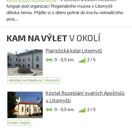
funguje pod organizací Regionálního muzea v Litomyšli
dětská herna. Přijďte si s dětmi pohrát do trochu netradičního
pros...
KAM NA VÝLET
V OKOLÍ
Piaristická kolej Litomyšl
0 - 0,5 km
2 / 5
městská architektura
muzeum
Kostel Rozeslání svatých Apoštolů
v Litomyšli
0 - 0,5 km
2 / 5
kostel / kaple