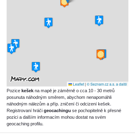
Leaflet
|
© Seznam.cz a.s. a další
Pozice
kešek
na mapě je záměrně o cca 10 - 30 metrů
posunuta náhodným směrem, abychom nenapomáhli
náhodným nálezům a příp. zničení či odcizení kešek.
Registrovaní hráči
geocachingu
se pochopitelně k přesné
pozici a dalším informacím mohou dostat na svém
geocaching profilu.