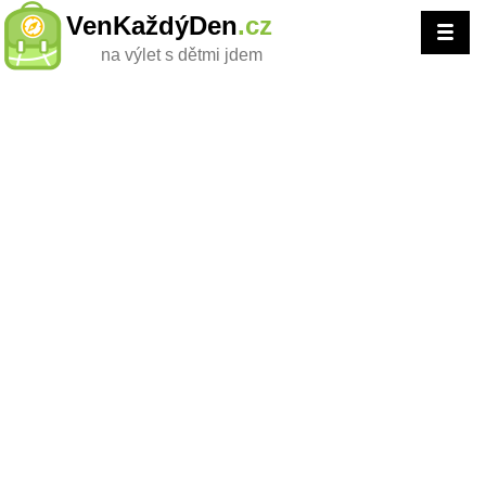
VenKaždýDen
.cz
na výlet s dětmi jdem