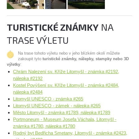
TURISTICKÉ ZNÁMKY
NA
TRASE VÝLETU
Na trase tohoto výletu nebo v jeho blízkém okolí můžete
zakoupit tyto
turistické známky, nálepky, stampky nebo 3D
výletky
:
Chrám Nalezení sv. Kříže Litomyšl - známka #2192,
nálepka #2192
Kostel Povýšení sv. Kříže Litomyšl - známka #2484,
nálepka #2484
Litomyšl UNESCO - známka #265
Litomyšl UNESCO - zámek - nálepka #265
Město Litomyšl - známka #1789, nálepka #1789
Portmoneum - Museum Josefa Váchala, Litomyšl -
známka #1780, nálepka #1780
Rodný byt Bedřicha Smetany, Litomyšl - známka #2423,