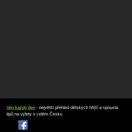
Ven každý den
- největší přehled dětských hřišť a spousta
tipů na výlety v celém Česku