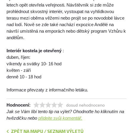
letech opět otevřela veřejnosti. Návštěvník si zde může
prohlédnout skvostný interiér, vystoupat na vyhlídkovou
terasu mezi oběma věžemi nebo projít se po novodobé lávce
nad lodí. Nově se zde také nachází expozice Andělé na
návrší umístěná na emporách nebo dětský program Vzhůru k
andělům.
Interiér kostela je otevřený
:
duben, říjen:
víkendy a svátky 10- 16 hod
květen - září
denně 10 - 18 hod
Informace převzaty z informačního letáku.
Hodnocení:
dosud nehodnoceno
Jak se Vám líbí tento tip na výlet? Ohodnoťte ho kliknutím na
hvězdičku nebo
přidejte svůj komentář.
ZPĚT NA MAPU / SEZNAM VÝLETŮ