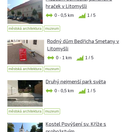
hraček v Litomyšli
0 - 0,5 km
1 / 5
městská architektura
muzeum
Rodný dům Bedřicha Smetany v
Litomyšli
0 - 1 km
1 / 5
městská architektura
muzeum
Druhý nejmenší park světa
0 - 0,5 km
1 / 5
městská architektura
muzeum
Kostel Povýšení sv. Kříže s
probožstvím