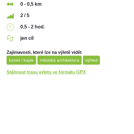
0 - 0,5 km
2 / 5
0,5 - 2 hod.
jen cíl
Zajímavosti, které lze na výletě vidět
kostel / kaple
městská architektura
výhled
Stáhnout trasu výletu ve formátu GPX