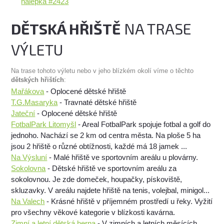
nálepka #2423
DĚTSKÁ HŘIŠTĚ
NA TRASE
VÝLETU
Na trase tohoto výletu nebo v jeho blízkém okolí víme o těchto
dětských hřištích
:
Mařákova
- Oplocené dětské hřiště
T.G.Masaryka
- Travnaté dětské hřiště
Jateční
- Oplocené dětské hřiště
FotbalPark Litomyšl
- Areal FotbalPark spojuje fotbal a golf do
jednoho. Nachází se 2 km od centra města. Na ploše 5 ha
jsou 2 hřiště o různé obtížnosti, každé má 18 jamek ...
Na Výsluní
- Malé hřiště ve sportovním areálu u plovárny.
Sokolovna
- Dětské hřiště ve sportovním areálu za
sokolovnou. Je zde domeček, houpačky, pískoviště,
skluzavky. V areálu najdete hřiště na tenis, volejbal, minigol...
Na Valech
- Krásné hřiště v příjemném prostředí u řeky. Vyžití
pro všechny věkové kategorie v blízkosti kavárna.
Zimní a letní dětská herna
- V zimních a letních měsících