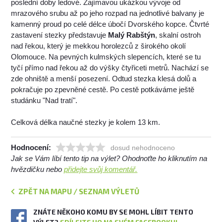
poslední doby ledové. Zajímavou ukázkou vývoje od
mrazového srubu až po jeho rozpad na jednotlivé balvany je
kamenný proud po celé délce úbočí Dvorského kopce. Čtvrté
zastavení stezky představuje
Malý Rabštýn
, skalní ostroh
nad řekou, který je mekkou horolezců z širokého okolí
Olomouce. Na pevných kulmských slepencích, které se tu
tyčí přímo nad řekou až do výšky čtyřiceti metrů. Nachází se
zde ohniště a menší posezení. Odtud stezka klesá dolů a
pokračuje po zpevněné cestě. Po cestě potkáváme ještě
studánku "Nad tratí".
Celková délka naučné stezky je kolem 13 km.
Hodnocení:
dosud nehodnoceno
Jak se Vám líbí tento tip na výlet? Ohodnoťte ho kliknutím na
hvězdičku nebo
přidejte svůj komentář.
ZPĚT NA MAPU / SEZNAM VÝLETŮ
ZNÁTE NĚKOHO KOMU BY SE MOHL LÍBIT TENTO