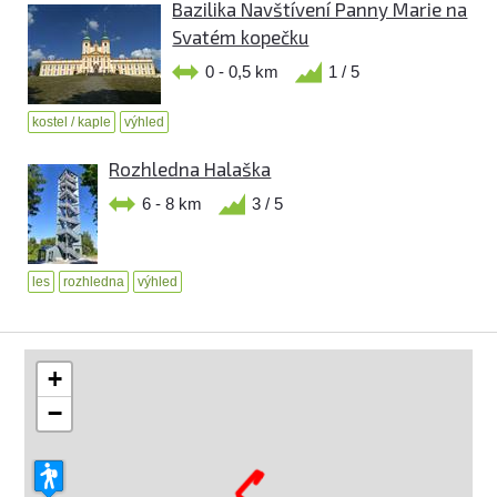
Bazilika Navštívení Panny Marie na
Svatém kopečku
0 - 0,5 km
1 / 5
kostel / kaple
výhled
Rozhledna Halaška
6 - 8 km
3 / 5
les
rozhledna
výhled
+
−