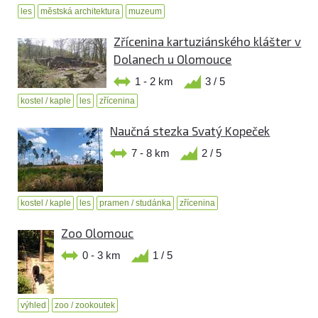
les
městská architektura
muzeum
Zřícenina kartuziánského klášter v
Dolanech u Olomouce
1 - 2 km
3 / 5
kostel / kaple
les
zřícenina
Naučná stezka Svatý Kopeček
7 - 8 km
2 / 5
kostel / kaple
les
pramen / studánka
zřícenina
Zoo Olomouc
0 - 3 km
1 / 5
výhled
zoo / zookoutek