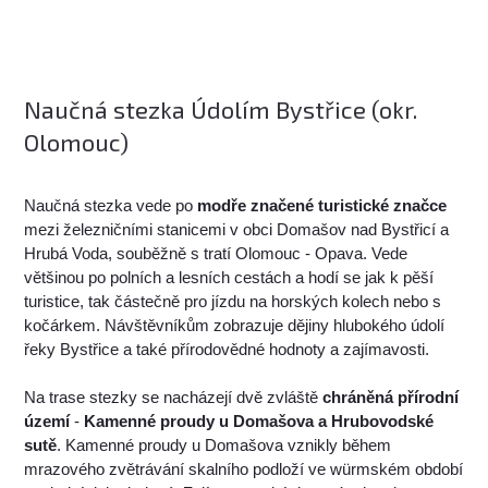
Naučná stezka Údolím Bystřice (okr.
Olomouc)
Naučná stezka vede po
modře značené turistické značce
mezi železničními stanicemi v obci Domašov nad Bystřicí a
Hrubá Voda, souběžně s tratí Olomouc - Opava. Vede
většinou po polních a lesních cestách a hodí se jak k pěší
turistice, tak částečně pro jízdu na horských kolech nebo s
kočárkem. Návštěvníkům zobrazuje dějiny hlubokého údolí
řeky Bystřice a také přírodovědné hodnoty a zajímavosti.
Na trase stezky se nacházejí dvě zvláště
chráněná přírodní
území
-
Kamenné proudy u Domašova a Hrubovodské
sutě
. Kamenné proudy u Domašova vznikly během
mrazového zvětrávání skalního podloží ve würmském období