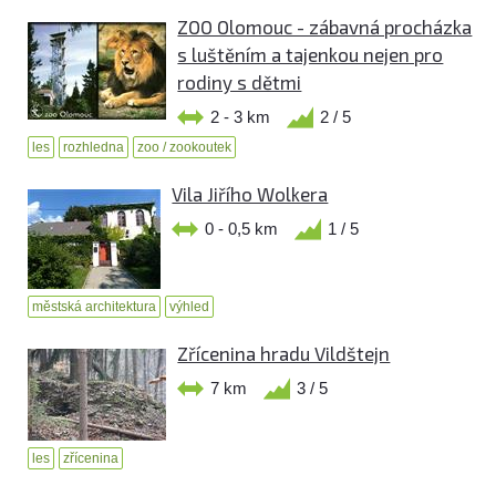
ZOO Olomouc - zábavná procházka
s luštěním a tajenkou nejen pro
rodiny s dětmi
2 - 3 km
2 / 5
les
rozhledna
zoo / zookoutek
Vila Jiřího Wolkera
0 - 0,5 km
1 / 5
městská architektura
výhled
Zřícenina hradu Vildštejn
7 km
3 / 5
les
zřícenina