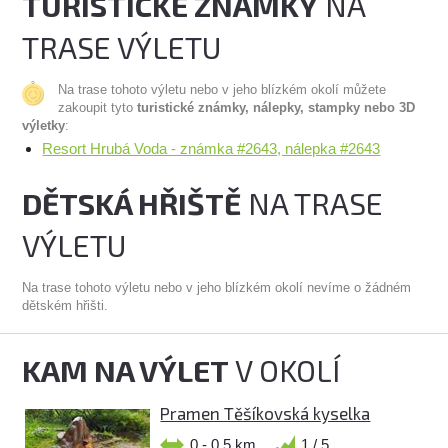
TURISTICKÉ ZNÁMKY
NA
TRASE VÝLETU
Na trase tohoto výletu nebo v jeho blízkém okolí můžete
zakoupit tyto
turistické známky, nálepky, stampky nebo 3D
výletky
:
Resort Hrubá Voda - známka #2643, nálepka #2643
DĚTSKÁ HŘIŠTĚ
NA TRASE
VÝLETU
Na trase tohoto výletu nebo v jeho blízkém okolí nevíme o žádném
dětském hřišti.
KAM NA VÝLET
V OKOLÍ
Pramen Těšíkovská kyselka
0 - 0,5 km
1 / 5