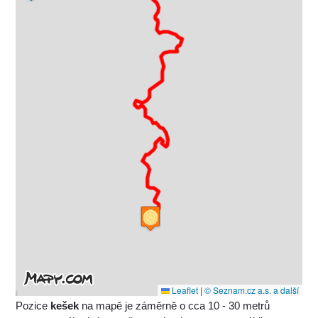
Leaflet
|
© Seznam.cz a.s. a další
Pozice
kešek
na mapě je záměrně o cca 10 - 30 metrů