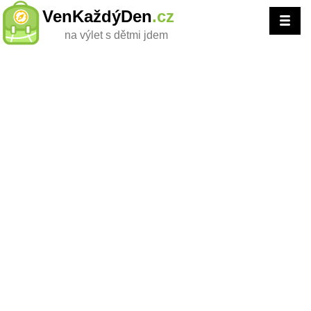
VenKaždýDen
.cz
na výlet s dětmi jdem