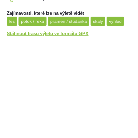
Zajímavosti, které lze na výletě vidět
les
potok / řeka
pramen / studánka
skály
výhled
Stáhnout trasu výletu ve formátu GPX