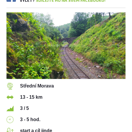
VÝLET?
SDÍLEJTE HO NA SVÉM FACEBOOKU!
Střední Morava
13 - 15 km
3 / 5
3 - 5 hod.
start a cíl jinde