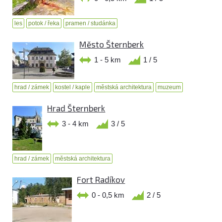
les
potok / řeka
pramen / studánka
Město Šternberk
1 - 5 km
1 / 5
hrad / zámek
kostel / kaple
městská architektura
muzeum
Hrad Šternberk
3 - 4 km
3 / 5
hrad / zámek
městská architektura
Fort Radíkov
0 - 0,5 km
2 / 5