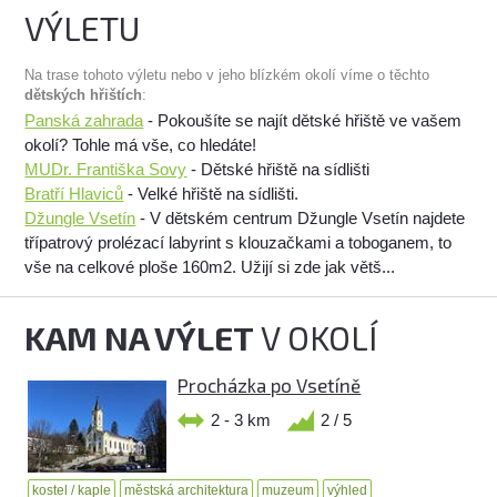
VÝLETU
Na trase tohoto výletu nebo v jeho blízkém okolí víme o těchto
dětských hřištích
:
Panská zahrada
- Pokoušíte se najít dětské hřiště ve vašem
okolí? Tohle má vše, co hledáte!
MUDr. Františka Sovy
- Dětské hřiště na sídlišti
Bratří Hlaviců
- Velké hřiště na sídlišti.
Džungle Vsetín
- V dětském centrum Džungle Vsetín najdete
třípatrový prolézací labyrint s klouzačkami a toboganem, to
vše na celkové ploše 160m2. Užijí si zde jak větš...
KAM NA VÝLET
V OKOLÍ
Procházka po Vsetíně
2 - 3 km
2 / 5
kostel / kaple
městská architektura
muzeum
výhled