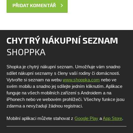
CHYTRÝ NÁKUPNÍ SEZNAM
SHOPPKA
Shopka je chytrý nákupní seznam. Umožňuje vám snadno
sdílet nákupní seznamy s členy vaší rodiny či domácnosti.
Vytvořte si seznam na webu
www.shoppka.com
nebo ve
svém mobilu a snadno jej sdílejte jedním kliknutím. Aplikace
funguje na všech mobilních zařízení s Androidem a na
iPhonech nebo ve webovém prohlížeči. Všechny funkce jsou
zdarma a nevyžadují žádnou registraci.
Mobilní aplikaci můžete stahovat z
Google Play
a
App Store
.