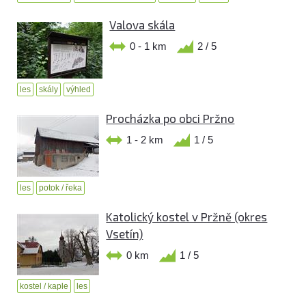
Valova skála
0 - 1 km
2 / 5
les
skály
výhled
Procházka po obci Pržno
1 - 2 km
1 / 5
les
potok / řeka
Katolický kostel v Pržně (okres
Vsetín)
0 km
1 / 5
kostel / kaple
les