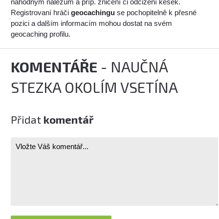
náhodným nálezům a příp. zničení či odcizení kešek.
Registrovaní hráči
geocachingu
se pochopitelně k přesné
pozici a dalším informacím mohou dostat na svém
geocaching profilu.
KOMENTÁŘE
- NAUČNÁ
STEZKA OKOLÍM VSETÍNA
Přidat
komentář