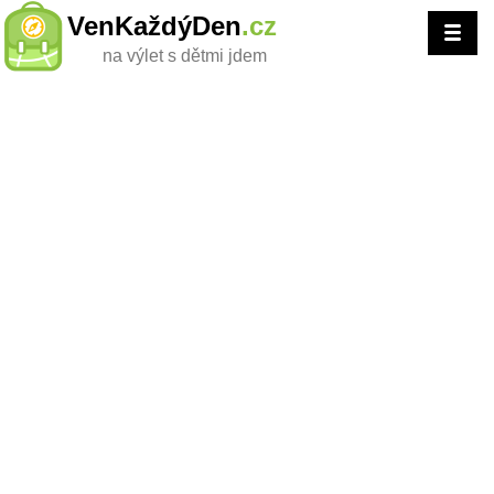
VenKaždýDen
.cz
na výlet s dětmi jdem