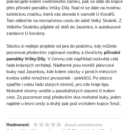
pokračujete kolem vsetínského zámku, pak se dáte do kopce
přes přírodní památku Vršky-Díly. Nad ní se dáte na modrou
turistickou značku, která vás dovede k samotě U Kovářů.
Tam odbočíte na neznačenou cestu do údolí Velký Skalník. Z
Velkého Skalníku půjdete až dolů do Jasenice, k autobusové
zastávce U kovárny.
Stezku si nejlépe projdete od jara do podzimu, kdy můžete
pozorovat především zajímavé rostliny a živočichy
přírodní
památky Vršky-Díly
. V červnu zde například rozkvétá celá
řada krásných orchidejí. Nádherné jsou rovněž jalovcové
louky nad Jasenkou, kde kolem stezky v jarních měsících
kvetou velké množství prvosenek - petrklíčů. Po stezce
spatříte i celou řadu starých stromů, pro zde hraje lípa.
Mohutné stromy uvidíte u pasekářských stavení či kolem
cest. Za pozornost stojí především dva mohutné buky, jeden
najdete u lesní cesty a druhý pak pod vrcholem kopce Snož.
Hodnocení:
dosud nehodnoceno