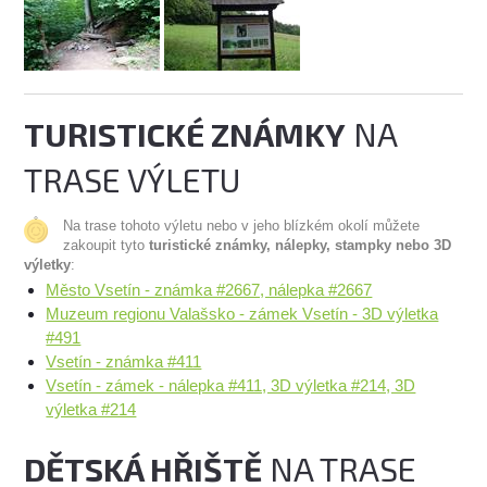
TURISTICKÉ ZNÁMKY
NA
TRASE VÝLETU
Na trase tohoto výletu nebo v jeho blízkém okolí můžete
zakoupit tyto
turistické známky, nálepky, stampky nebo 3D
výletky
:
Město Vsetín - známka #2667, nálepka #2667
Muzeum regionu Valašsko - zámek Vsetín - 3D výletka
#491
Vsetín - známka #411
Vsetín - zámek - nálepka #411, 3D výletka #214, 3D
výletka #214
DĚTSKÁ HŘIŠTĚ
NA TRASE