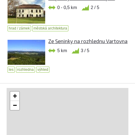
0 - 0,5 km
2 / 5
hrad / zámek
městská architektura
Ze Seninky na rozhlednu Vartovna
5 km
3 / 5
les
rozhledna
výhled
+
−