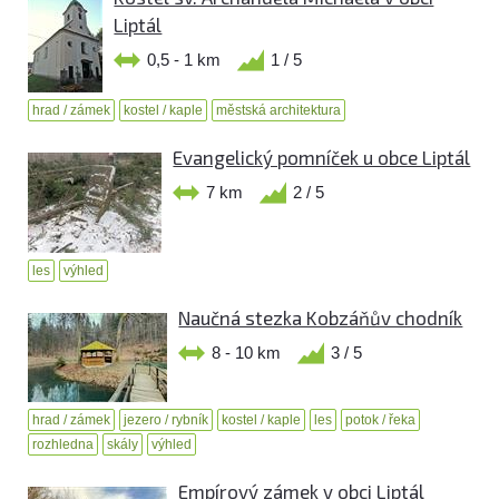
Liptál
0,5 - 1 km
1 / 5
hrad / zámek
kostel / kaple
městská architektura
Evangelický pomníček u obce Liptál
7 km
2 / 5
les
výhled
Naučná stezka Kobzáňův chodník
8 - 10 km
3 / 5
hrad / zámek
jezero / rybník
kostel / kaple
les
potok / řeka
rozhledna
skály
výhled
Empírový zámek v obci Liptál