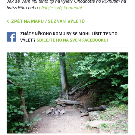
Jak se Vám líbí tento tip na výlet? Ohodnoťte ho kliknutím na
hvězdičku nebo
přidejte svůj komentář.
ZPĚT NA MAPU / SEZNAM VÝLETŮ
ZNÁTE NĚKOHO KOMU BY SE MOHL LÍBIT TENTO
VÝLET?
SDÍLEJTE HO NA SVÉM FACEBOOKU!