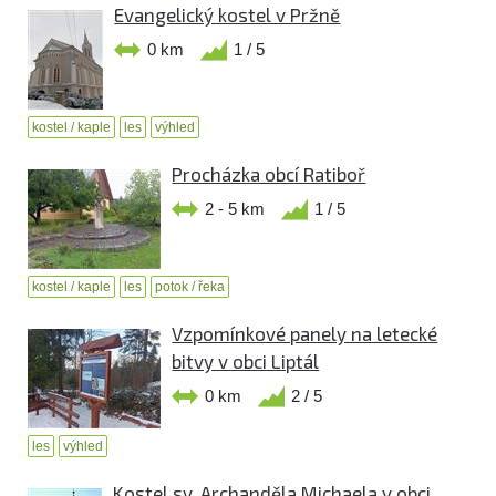
Evangelický kostel v Pržně
0 km
1 / 5
kostel / kaple
les
výhled
Procházka obcí Ratiboř
2 - 5 km
1 / 5
kostel / kaple
les
potok / řeka
Vzpomínkové panely na letecké
bitvy v obci Liptál
0 km
2 / 5
les
výhled
Kostel sv. Archanděla Michaela v obci