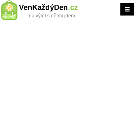
VenKaždýDen
.cz
na výlet s dětmi jdem