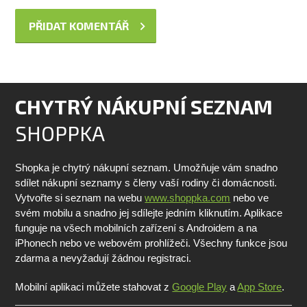
CHYTRÝ NÁKUPNÍ SEZNAM
SHOPPKA
Shopka je chytrý nákupní seznam. Umožňuje vám snadno
sdílet nákupní seznamy s členy vaší rodiny či domácnosti.
Vytvořte si seznam na webu
www.shoppka.com
nebo ve
svém mobilu a snadno jej sdílejte jedním kliknutím. Aplikace
funguje na všech mobilních zařízení s Androidem a na
iPhonech nebo ve webovém prohlížeči. Všechny funkce jsou
zdarma a nevyžadují žádnou registraci.
Mobilní aplikaci můžete stahovat z
Google Play
a
App Store
.