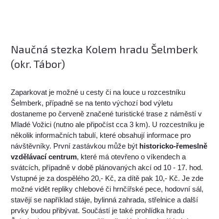
Naučná stezka Kolem hradu Šelmberk
(okr. Tábor)
Zaparkovat je možné u cesty či na louce u rozcestníku
Šelmberk, případně se na tento výchozí bod výletu
dostaneme po červeně značené turistické trase z náměstí v
Mladé Vožici (nutno ale připočíst cca 3 km). U rozcestníku je
několik informačních tabulí, které obsahují informace pro
návštěvníky. První zastávkou může být
historicko-řemeslně
vzdělávací centrum
, které má otevřeno o víkendech a
svátcích, případně v době plánovaných akcí od 10 - 17. hod.
Vstupné je za dospělého 20,- Kč, za dítě pak 10,- Kč. Je zde
možné vidět repliky chlebové či hrnčířské pece, hodovní sál,
stavějí se například stáje, bylinná zahrada, střelnice a další
prvky budou přibývat. Součástí je také prohlídka hradu