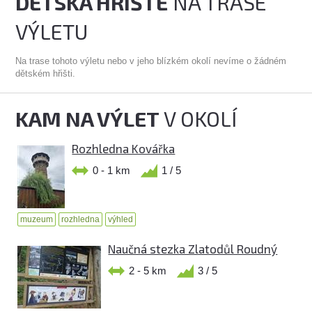
DĚTSKÁ HŘIŠTĚ
NA TRASE
VÝLETU
Na trase tohoto výletu nebo v jeho blízkém okolí nevíme o žádném
dětském hřišti.
KAM NA VÝLET
V OKOLÍ
Rozhledna Kovářka
0 - 1 km
1 / 5
muzeum
rozhledna
výhled
Naučná stezka Zlatodůl Roudný
2 - 5 km
3 / 5