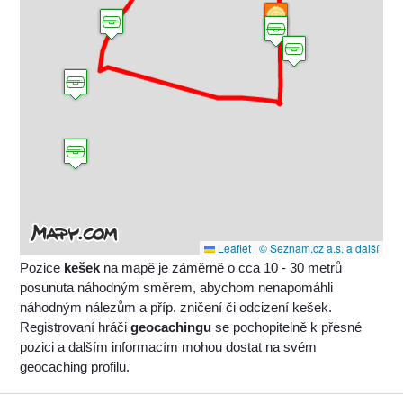
Leaflet
|
© Seznam.cz a.s. a další
Pozice
kešek
na mapě je záměrně o cca 10 - 30 metrů
posunuta náhodným směrem, abychom nenapomáhli
náhodným nálezům a příp. zničení či odcizení kešek.
Registrovaní hráči
geocachingu
se pochopitelně k přesné
pozici a dalším informacím mohou dostat na svém
geocaching profilu.