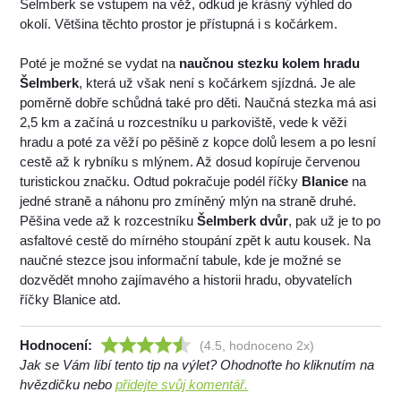
Šelmberk se vstupem na věž, odkud je krásný výhled do
okolí. Většina těchto prostor je přístupná i s kočárkem.
Poté je možné se vydat na
naučnou stezku kolem hradu
Šelmberk
, která už však není s kočárkem sjízdná. Je ale
poměrně dobře schůdná také pro děti. Naučná stezka má asi
2,5 km a začíná u rozcestníku u parkoviště, vede k věži
hradu a poté za věží po pěšině z kopce dolů lesem a po lesní
cestě až k rybníku s mlýnem. Až dosud kopíruje červenou
turistickou značku. Odtud pokračuje podél říčky
Blanice
na
jedné straně a náhonu pro zmíněný mlýn na straně druhé.
Pěšina vede až k rozcestníku
Šelmberk dvůr
, pak už je to po
asfaltové cestě do mírného stoupání zpět k autu kousek. Na
naučné stezce jsou informační tabule, kde je možné se
dozvědět mnoho zajímavého a historii hradu, obyvatelích
říčky Blanice atd.
Hodnocení:
(4.5, hodnoceno 2x)
Jak se Vám líbí tento tip na výlet? Ohodnoťte ho kliknutím na
hvězdičku nebo
přidejte svůj komentář.