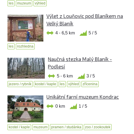
les
muzeum
výhled
Výlet z Louňovic pod Blaníkem na
Velký Blaník
4 - 6,5 km
5 / 5
les
rozhledna
Naučná stezka Malý Blaník -
Podlesí
5 - 6 km
3 / 5
jezero / rybník
kostel / kaple
les
výhled
zřícenina
Unikátní farní muzeum Kondrac
0 km
1 / 5
kostel / kaple
muzeum
pramen / studánka
zoo / zookoutek