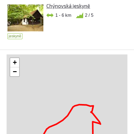
Chýnovská jeskyně
1 - 6 km
2 / 5
jeskyně
+
−