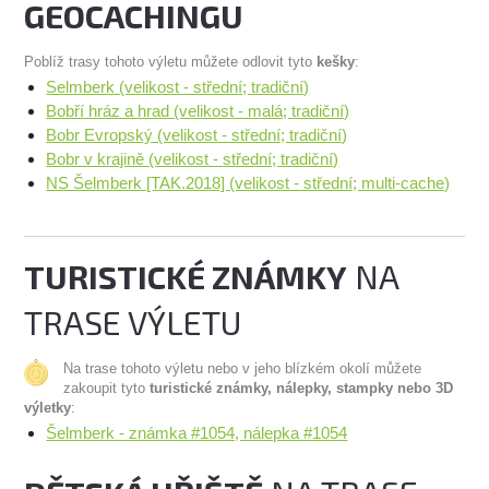
GEOCACHINGU
Poblíž trasy tohoto výletu můžete odlovit tyto
kešky
:
Selmberk (velikost - střední; tradiční)
Bobří hráz a hrad (velikost - malá; tradiční)
Bobr Evropský (velikost - střední; tradiční)
Bobr v krajině (velikost - střední; tradiční)
NS Šelmberk [TAK.2018] (velikost - střední; multi-cache)
TURISTICKÉ ZNÁMKY
NA
TRASE VÝLETU
Na trase tohoto výletu nebo v jeho blízkém okolí můžete
zakoupit tyto
turistické známky, nálepky, stampky nebo 3D
výletky
:
Šelmberk - známka #1054, nálepka #1054