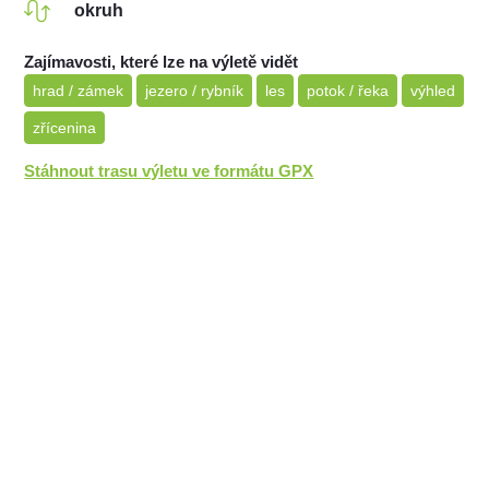
okruh
Zajímavosti, které lze na výletě vidět
hrad / zámek
jezero / rybník
les
potok / řeka
výhled
zřícenina
Stáhnout trasu výletu ve formátu GPX