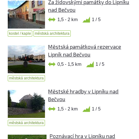
Za židovskými památky do Lipníku
nad Bečvou
1,5 - 2 km
1 / 5
kostel / kaple
městská architektura
Městská památková rezervace
Lipník nad Bečvou
0,5 - 1,5 km
1 / 5
městská architektura
Městské hradby v Lipníku nad
Bečvou
1,5 - 2 km
1 / 5
městská architektura
Poznávací hra v Lipníku nad