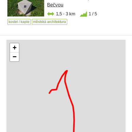
Bečvou
1,5 - 3 km
1 / 5
kostel / kaple
městská architektura
+
−