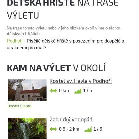
DĚTSKÁ HŘIŠTĚ
NA TRASE
VÝLETU
Na trase tohoto výletu nebo v jeho blízkém okolí víme o těchto
dětských hřištích
:
Podhoří
- Písčité dětské hřiště s posezením pro dospělé a
atrakcemi pro malé
KAM NA VÝLET
V OKOLÍ
Kostel sv. Havla v Podhoří
0 km
1 / 5
kostel / kaple
Žabnický vodopád
0,5 - 2 km
1 / 5