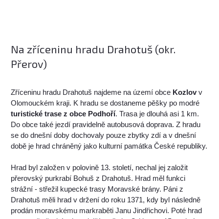
Na zříceninu hradu Drahotuš (okr.
Přerov)
Zříceninu hradu Drahotuš najdeme na území obce
Kozlov
v
Olomouckém kraji. K hradu se dostaneme pěšky po modré
turistické trase z obce Podhoří
. Trasa je dlouhá asi 1 km.
Do obce také jezdí pravidelně autobusová doprava. Z hradu
se do dnešní doby dochovaly pouze zbytky zdí a v dnešní
době je hrad chráněný jako kulturní památka České republiky.
Hrad byl založen v polovině 13. století, nechal jej založit
přerovský purkrabí Bohuš z Drahotuš. Hrad měl funkci
strážní - střežil kupecké trasy Moravské brány. Páni z
Drahotuš měli hrad v držení do roku 1371, kdy byl následně
prodán moravskému markraběti Janu Jindřichovi. Poté hrad