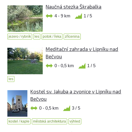
Naučná stezka Škrabalka
4 - 9 km
1 / 5
jezero / rybník
les
potok / řeka
zřícenina
Meditační zahrada v Lipníku nad
Bečvou
0 - 0,5 km
1 / 5
les
Kostel sv. Jakuba a zvonice v Lipníku nad
Bečvou
0 - 0,5 km
3 / 5
kostel / kaple
městská architektura
výhled