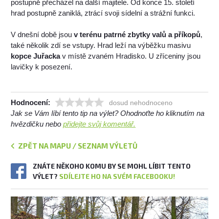
postupně přecházel na další majitele. Od konce 15. století
hrad postupně zaniklá, ztrácí svoji sídelní a strážní funkci.
V dnešní době jsou
v terénu patrné zbytky valů a příkopů
,
také několik zdí se vstupy. Hrad leží na výběžku masivu
kopce Juřacka
v místě zvaném Hradisko. U zříceniny jsou
lavičky k posezení.
Hodnocení:
dosud nehodnoceno
Jak se Vám líbí tento tip na výlet? Ohodnoťte ho kliknutím na
hvězdičku nebo
přidejte svůj komentář.
ZPĚT NA MAPU / SEZNAM VÝLETŮ
ZNÁTE NĚKOHO KOMU BY SE MOHL LÍBIT TENTO
VÝLET?
SDÍLEJTE HO NA SVÉM FACEBOOKU!