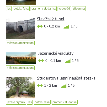
les
potok / řeka
pramen / studánka
vodopád
zřícenina
Slavíčský tunel
0 - 0,2 km
1 / 5
městská architektura
Jezernické viadukty
0 - 0,1 km
1 / 5
městská architektura
Študentova lesní naučná stezka
1 - 2 km
1 / 5
jezero / rybník
les
potok / řeka
pramen / studánka