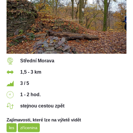
Střední Morava
1,5 - 3 km
3 / 5
1 - 2 hod.
stejnou cestou zpět
Zajímavosti, které lze na výletě vidět
les
zřícenina