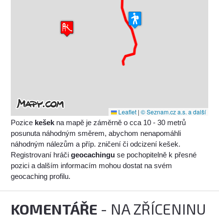
Leaflet
|
© Seznam.cz a.s. a další
Pozice
kešek
na mapě je záměrně o cca 10 - 30 metrů
posunuta náhodným směrem, abychom nenapomáhli
náhodným nálezům a příp. zničení či odcizení kešek.
Registrovaní hráči
geocachingu
se pochopitelně k přesné
pozici a dalším informacím mohou dostat na svém
geocaching profilu.
KOMENTÁŘE
- NA ZŘÍCENINU