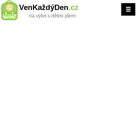
VenKaždýDen
.cz
na výlet s dětmi jdem