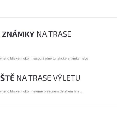
É ZNÁMKY
NA TRASE
 v jeho blízkém okolí nejsou žádné turistické známky nebo
IŠTĚ
NA TRASE VÝLETU
 v jeho blízkém okolí nevíme o žádném dětském hřišti.