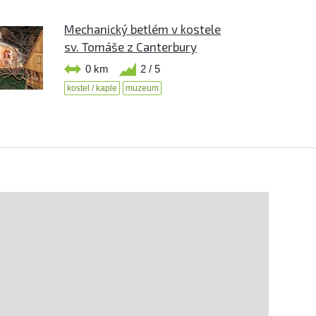
Mechanický betlém v kostele
sv. Tomáše z Canterbury
0 km
2 / 5
kostel / kaple
muzeum