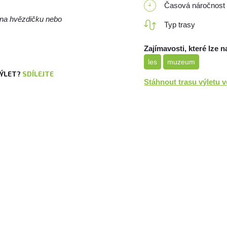
Časová náročnost
m na hvězdičku nebo
Typ trasy
Zajímavosti, které lze n
les
muzeum
VÝLET?
SDÍLEJTE
Stáhnout trasu výletu 