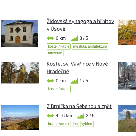
Židovská synagoga a hřbitov
v Úsově
0 km
3 / 5
kostel / kaple
městská architektura
muzeum
Kostel sv. Vavřince v Nové
Hradečné
0 km
1 / 5
kostel / kaple
Z Brníčka na Šebenou a zpět
4 - 6 km
3 / 5
hrad / zámek
les
výhled