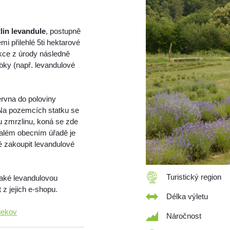
tlin levandule
, postupně
mi přilehlé 5ti hektarové
dukce z úrody následně
obky (např. levandulové
rvna do poloviny
 Na pozemcích statku se
ou zmrzlinu, koná se zde
valém obecním úřadě je
 zakoupit levandulové
Turistický region
také levandulovou
z jejich e-shopu.
Délka výletu
dekov
Náročnost