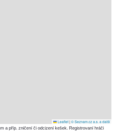
Leaflet
|
© Seznam.cz a.s. a další
příp. zničení či odcizení kešek. Registrovaní hráči