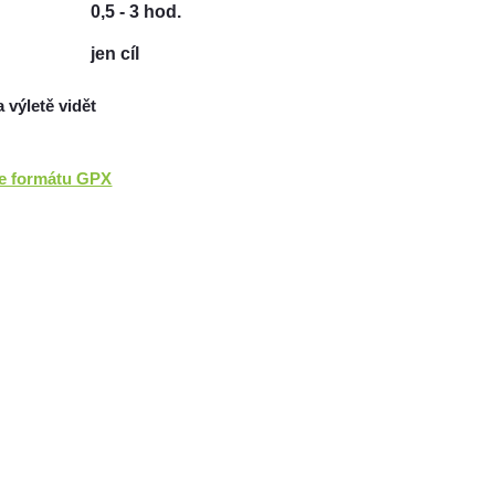
0,5 - 3 hod.
jen cíl
a výletě vidět
ve formátu GPX