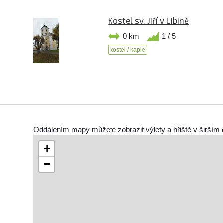
Kostel sv. Jiří v Libině
0 km
1 / 5
kostel / kaple
Oddálením mapy můžete zobrazit výlety a hřiště v širším 
+
−