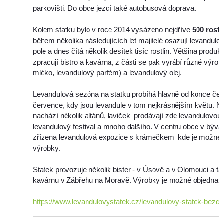
parkovišti. Do obce jezdí také autobusová doprava.
Kolem statku bylo v roce 2014 vysázeno nejdříve
500 ros
během několika následujících let majitelé osazují levandule
pole a dnes čítá několik desítek tisíc rostlin. Většina pro
zpracují bistro a kavárna, z části se pak vyrábí různé výr
mléko, levandulový parfém) a levandulový olej.
Levandulová sezóna na statku probíhá hlavně od konce če
července, kdy jsou levandule v tom nejkrásnějším květu.
nachází několik altánů, laviček, prodávají zde levandulov
levandulový festival a mnoho dalšího. V centru obce v bý
zřízena levandulová expozice s krámečkem, kde je možné
výrobky.
Statek provozuje několik bister - v Úsově a v Olomouci a 
kavárnu v Zábřehu na Moravě. Výrobky je možné objednat 
https://www.levandulovystatek.cz/levandulovy-statek-bez