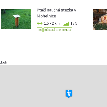
Ptačí naučná stezka v
Mohelnice
1,5 - 2 km
1 / 5
les
městská architektura
okolí