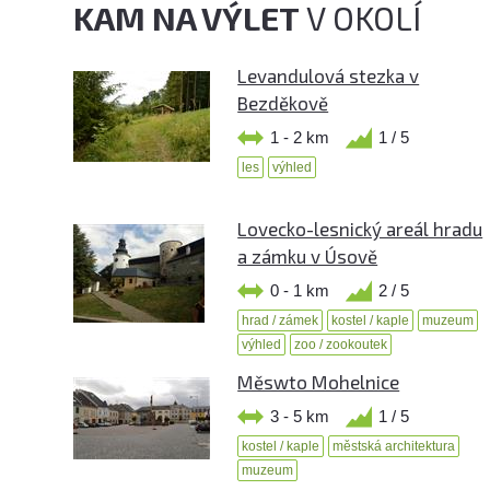
KAM NA VÝLET
V OKOLÍ
Levandulová stezka v
Bezděkově
1 - 2 km
1 / 5
les
výhled
Lovecko-lesnický areál hradu
a zámku v Úsově
0 - 1 km
2 / 5
hrad / zámek
kostel / kaple
muzeum
výhled
zoo / zookoutek
Měswto Mohelnice
3 - 5 km
1 / 5
kostel / kaple
městská architektura
muzeum