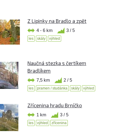
Z Lipinky na Bradlo a zpět
4 - 6 km
3 / 5
les
skály
výhled
Naučná stezka s čertíkem
Bradlíkem
7,5 km
2 / 5
les
pramen / studánka
skály
výhled
Zřícenina hradu Brníčko
1 km
3 / 5
les
výhled
zřícenina