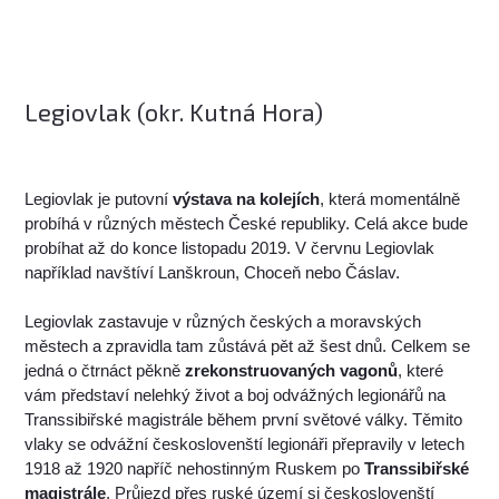
Legiovlak (okr. Kutná Hora)
Legiovlak je putovní
výstava na kolejích
, která momentálně
probíhá v různých městech České republiky. Celá akce bude
probíhat až do konce listopadu 2019. V červnu Legiovlak
například navštíví Lanškroun, Choceň nebo Čáslav.
Legiovlak zastavuje v různých českých a moravských
městech a zpravidla tam zůstává pět až šest dnů. Celkem se
jedná o čtrnáct pěkně
zrekonstruovaných vagonů
, které
vám představí nelehký život a boj odvážných legionářů na
Transsibiřské magistrále během první světové války. Těmito
vlaky se odvážní českoslovenští legionáři přepravily v letech
1918 až 1920 napříč nehostinným Ruskem po
Transsibiřské
magistrále
. Průjezd přes ruské území si českoslovenští