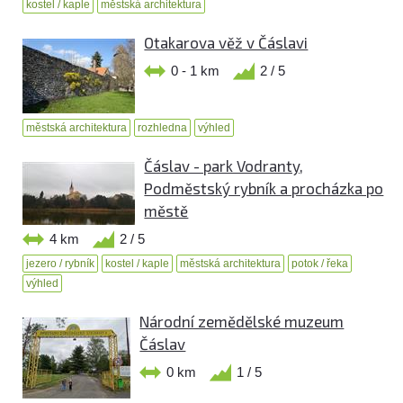
kostel / kaple
městská architektura
Otakarova věž v Čáslavi
0 - 1 km
2 / 5
městská architektura
rozhledna
výhled
Čáslav - park Vodranty,
Podměstský rybník a procházka po
městě
4 km
2 / 5
jezero / rybník
kostel / kaple
městská architektura
potok / řeka
výhled
Národní zemědělské muzeum
Čáslav
0 km
1 / 5