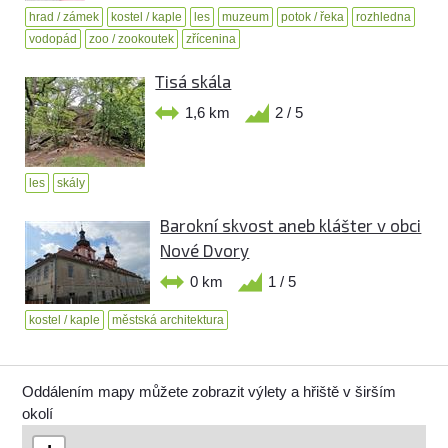
hrad / zámek
kostel / kaple
les
muzeum
potok / řeka
rozhledna
vodopád
zoo / zookoutek
zřícenina
Tisá skála
1,6 km
2 / 5
les
skály
Barokní skvost aneb klášter v obci
Nové Dvory
0 km
1 / 5
kostel / kaple
městská architektura
Oddálením mapy můžete zobrazit výlety a hřiště v širším
okolí