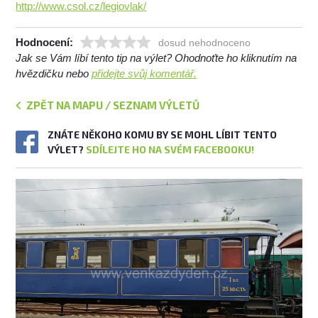
http://www.csol.cz/legiovlak/
Hodnocení:
dosud nehodnoceno
Jak se Vám líbí tento tip na výlet? Ohodnoťte ho kliknutím na
hvězdičku nebo
přidejte svůj komentář.
ZPĚT NA MAPU / SEZNAM VÝLETŮ
ZNÁTE NĚKOHO KOMU BY SE MOHL LÍBIT TENTO
VÝLET?
SDÍLEJTE HO NA SVÉM FACEBOOKU!