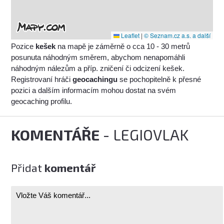
Leaflet
|
© Seznam.cz a.s. a další
Pozice
kešek
na mapě je záměrně o cca 10 - 30 metrů
posunuta náhodným směrem, abychom nenapomáhli
náhodným nálezům a příp. zničení či odcizení kešek.
Registrovaní hráči
geocachingu
se pochopitelně k přesné
pozici a dalším informacím mohou dostat na svém
geocaching profilu.
KOMENTÁŘE
- LEGIOVLAK
Přidat
komentář