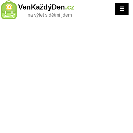
VenKaždýDen
.cz
na výlet s dětmi jdem