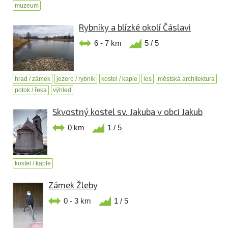
muzeum
Rybníky a blízké okolí Čáslavi
6 - 7 km
5 / 5
hrad / zámek
jezero / rybník
kostel / kaple
les
městská architektura
potok / řeka
výhled
Skvostný kostel sv. Jakuba v obci Jakub
0 km
1 / 5
kostel / kaple
Zámek Žleby
0 - 3 km
1 / 5