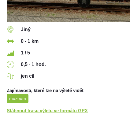
Jiný
0 - 1 km
1 / 5
0,5 - 1 hod.
jen cíl
Zajímavosti, které lze na výletě vidět
muzeum
Stáhnout trasu výletu ve formátu GPX