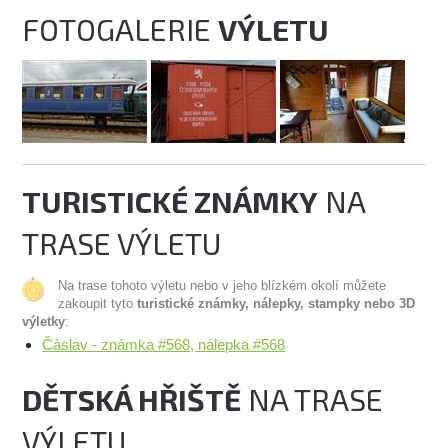
FOTOGALERIE
VÝLETU
TURISTICKÉ ZNÁMKY
NA
TRASE VÝLETU
Na trase tohoto výletu nebo v jeho blízkém okolí můžete
zakoupit tyto
turistické známky, nálepky, stampky nebo 3D
výletky
:
Čáslav - známka #568, nálepka #568
DĚTSKÁ HŘIŠTĚ
NA TRASE
VÝLETU