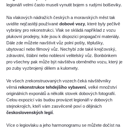
legionáři velmi často museli vynutit bojem s rudými bolševiky.
Na vlakových nádražích českých a moravských měst tak
uvidíte nejčastěji používané
dobové vozy
, které byly pečlivě
vybrány pro rekonstrukci. Vlak se skládá například z vozu
plukovní prodejny, kde jsou k dispozici propagační materiály.
Dále zde můžete navštívit vůz polní pošty, těplušky,
ubytovací nebo filmový vůz. Nechybí zde také krejčovský,
zdravotní, štábní nebo noblesní velitelský vůz. Bonbónkem
pro všechny pak může být návštěva obrněného vozu, který je
po zuby vyzbrojený dělem a kulomety.
Ve všech zrekonstruovaných vozech čeká návštěvníky
věrná
rekonstrukce tehdejšího vybavení
, velké množství
originálních exponátů a několik stovek dobových fotografií.
Celou expozicí vás budou provázet legionáři v dobových
stejnokrojích, kteří vám zasvěceně poví o dějinách
československých legií
.
Více o legiovlaku a jeho harmonogramu se můžete dočíst na