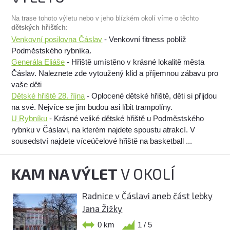
Na trase tohoto výletu nebo v jeho blízkém okolí víme o těchto
dětských hřištích
:
Venkovní posilovna Čáslav
- Venkovní fitness poblíž
Podměstského rybníka.
Generála Eliáše
- Hřiště umístěno v krásné lokalitě města
Čáslav. Naleznete zde vytoužený klid a příjemnou zábavu pro
vaše děti
Dětské hřiště 28. října
- Oplocené dětské hřiště, děti si přijdou
na své. Nejvíce se jim budou asi líbit trampolíny.
U Rybníku
- Krásné veliké dětské hřiště u Podměstského
rybnku v Čáslavi, na kterém najdete spoustu atrakcí. V
sousedství najdete víceúčelové hřiště na basketball ...
KAM NA VÝLET
V OKOLÍ
Radnice v Čáslavi aneb část lebky
Jana Žižky
0 km
1 / 5