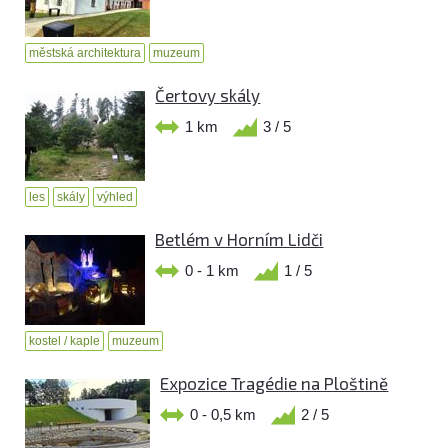
městská architektura
muzeum
Čertovy skály
1 km
3 / 5
les
skály
výhled
Betlém v Horním Lidči
0 - 1 km
1 / 5
kostel / kaple
muzeum
Expozice Tragédie na Ploštině
0 - 0,5 km
2 / 5