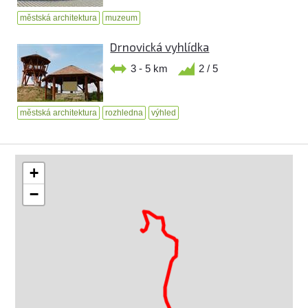
městská architektura
muzeum
Drnovická vyhlídka
3 - 5 km
2 / 5
městská architektura
rozhledna
výhled
+
−