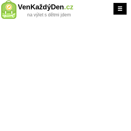
VenKaždýDen
.cz
na výlet s dětmi jdem