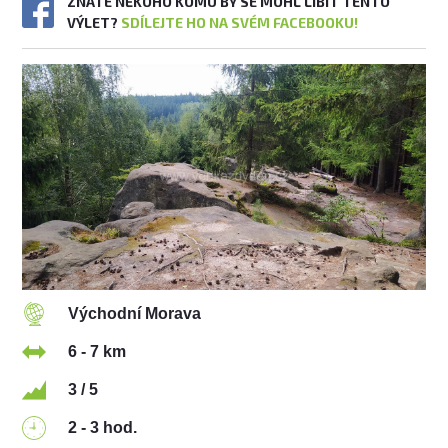
ZNÁTE NĚKOHO KOMU BY SE MOHL LÍBIT TENTO
VÝLET?
SDÍLEJTE HO NA SVÉM FACEBOOKU!
Východní Morava
6 - 7 km
3 / 5
2 - 3 hod.