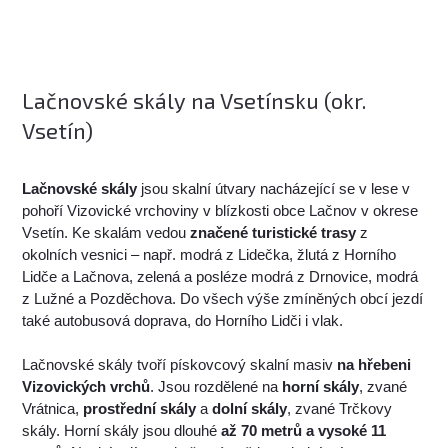
Lačnovské skály na Vsetínsku (okr.
Vsetín)
Lačnovské skály
jsou skalní útvary nacházející se v lese v
pohoří Vizovické vrchoviny v blízkosti obce Lačnov v okrese
Vsetín. Ke skalám vedou
značené turistické trasy
z
okolních vesnici – např. modrá z Lidečka, žlutá z Horního
Lidče a Lačnova, zelená a posléze modrá z Drnovice, modrá
z Lužné a Pozděchova. Do všech výše zmíněných obcí jezdí
také autobusová doprava, do Horního Lidči i vlak.
Lačnovské skály tvoří pískovcový skalní masiv
na hřebeni
Vizovických vrchů
. Jsou rozdělené na
horní skály
, zvané
Vrátnica,
prostřední skály
a
dolní skály
, zvané Trčkovy
skály. Horní skály jsou dlouhé
až 70 metrů a vysoké 11