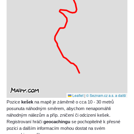
Leaflet
|
© Seznam.cz a.s. a další
Pozice
kešek
na mapě je záměrně o cca 10 - 30 metrů
posunuta náhodným směrem, abychom nenapomáhli
náhodným nálezům a příp. zničení či odcizení kešek.
Registrovaní hráči
geocachingu
se pochopitelně k přesné
pozici a dalším informacím mohou dostat na svém