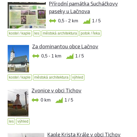
Přírodní památka Sucháčkovy
paseky u Lačnova
0,5 - 2 km
1 / 5
kostel / kaple
les
městská architektura
potok / řeka
Za dominantou obce Lačnov
0,5 - 1 km
1 / 5
kostel / kaple
městská architektura
výhled
Zvonice v obci Tichov
0 km
1 / 5
les
výhled
Kaple Krista Krále v obci Tichov