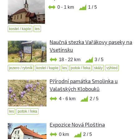
0 - 1 km
1 / 5
kostel / kaple
les
Naučná stezka Vařákovy paseky na
Vsetínsku
18 - 22 km
3 / 5
jezero / rybník
kostel / kaple
les
potok / řeka
skály
výhled
Přírodní památka Smolinka u
Valašských Klobouků
4 - 6 km
2 / 5
les
potok / řeka
Expozice Nová Ploština
0 km
2 / 5