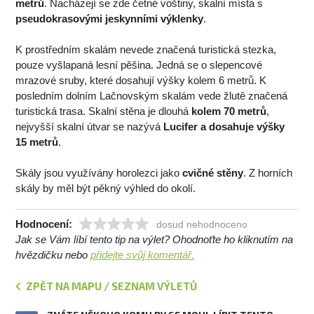
metrů
. Nacházejí se zde četné voštiny, skalní místa s
pseudokrasovými jeskynními výklenky
.
K prostředním skalám nevede značená turistická stezka,
pouze vyšlapaná lesní pěšina. Jedná se o slepencové
mrazové sruby, které dosahují výšky kolem 6 metrů. K
posledním dolním Lačnovským skalám vede žlutě značená
turistická trasa. Skalní stěna je dlouhá
kolem 70 metrů
,
nejvyšší skalní útvar se nazývá
Lucifer a dosahuje výšky
15 metrů
.
Skály jsou využívány horolezci jako
cvičné stěny
. Z horních
skály by měl být pěkný výhled do okolí.
Hodnocení:
dosud nehodnoceno
Jak se Vám líbí tento tip na výlet? Ohodnoťte ho kliknutím na
hvězdičku nebo
přidejte svůj komentář.
ZPĚT NA MAPU / SEZNAM VÝLETŮ