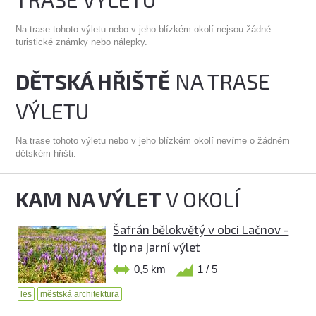
Na trase tohoto výletu nebo v jeho blízkém okolí nejsou žádné
turistické známky nebo nálepky.
DĚTSKÁ HŘIŠTĚ
NA TRASE
VÝLETU
Na trase tohoto výletu nebo v jeho blízkém okolí nevíme o žádném
dětském hřišti.
KAM NA VÝLET
V OKOLÍ
Šafrán bělokvětý v obci Lačnov -
tip na jarní výlet
0,5 km
1 / 5
les
městská architektura