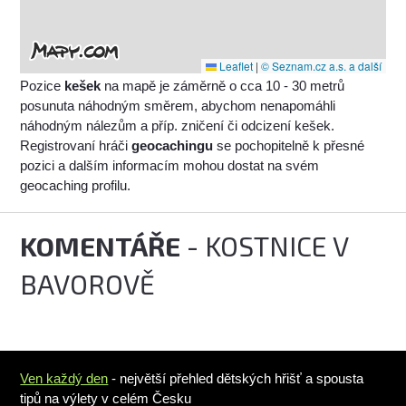
Leaflet
|
© Seznam.cz a.s. a další
Pozice
kešek
na mapě je záměrně o cca 10 - 30 metrů
posunuta náhodným směrem, abychom nenapomáhli
náhodným nálezům a příp. zničení či odcizení kešek.
Registrovaní hráči
geocachingu
se pochopitelně k přesné
pozici a dalším informacím mohou dostat na svém
geocaching profilu.
KOMENTÁŘE
- KOSTNICE V
BAVOROVĚ
Ven každý den
- největší přehled dětských hřišť a spousta
tipů na výlety v celém Česku