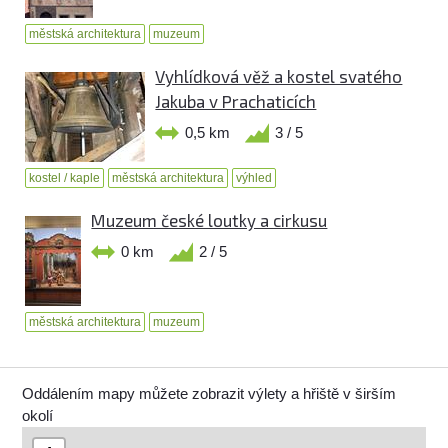
městská architektura
muzeum
Vyhlídková věž a kostel svatého
Jakuba v Prachaticích
0,5 km
3 / 5
kostel / kaple
městská architektura
výhled
Muzeum české loutky a cirkusu
0 km
2 / 5
městská architektura
muzeum
Oddálením mapy můžete zobrazit výlety a hřiště v širším
okolí