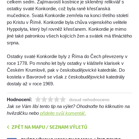
celkem sedm. Zajímavostí kostnice je skleněný relikviář s
ostatky svaté Konkordie, což byla raně křesťanská
mučednice. Svatá Konkordie zemřela na konci třetího století
po Kristu v Římě. Konkordie byla chůva vojenského velitele
Hyppolyta, který byl rovněž křesťanem. Konkordie je mimo
jiné také patronkou všech kojících žen a svátek má třináctého
srpna.
Ostatky svaté Konkordie byly z Říma do Čech převezeny v
roce 1778. Po mnoho let byly ostatky v klášteře klarisek v
Českém Krumlově, pak v českobudějovické katedrále. Do
kostela v Bavorově se však z českobudějovické katedrály
dostaly až v roce 1969.
Hodnocení:
dosud nehodnoceno
Jak se Vám líbí tento tip na výlet? Ohodnoťte ho kliknutím na
hvězdičku nebo
přidejte svůj komentář.
ZPĚT NA MAPU / SEZNAM VÝLETŮ