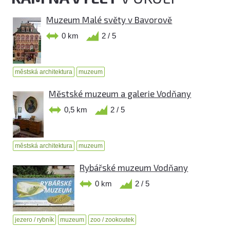
Muzeum Malé světy v Bavorově
0 km
2 / 5
městská architektura
muzeum
Městské muzeum a galerie Vodňany
0,5 km
2 / 5
městská architektura
muzeum
Rybářské muzeum Vodňany
0 km
2 / 5
jezero / rybník
muzeum
zoo / zookoutek