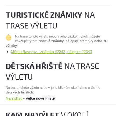
TURISTICKÉ ZNÁMKY
NA
TRASE VÝLETU
Na trase tohoto výletu nebo v jeho blízkém okolí můžete
zakoupit tyto
turistické známky, nálepky, stampky nebo 3D
výletky
:
Město Bavorov - známka #2343, nálepka #2343
DĚTSKÁ HŘIŠTĚ
NA TRASE
VÝLETU
Na trase tohoto výletu nebo v jeho blízkém okolí víme o těchto
dětských hřištích
:
Na sídlišti
- Velké nové hřiště
KAM NA VÝLET
V OKOLÍ