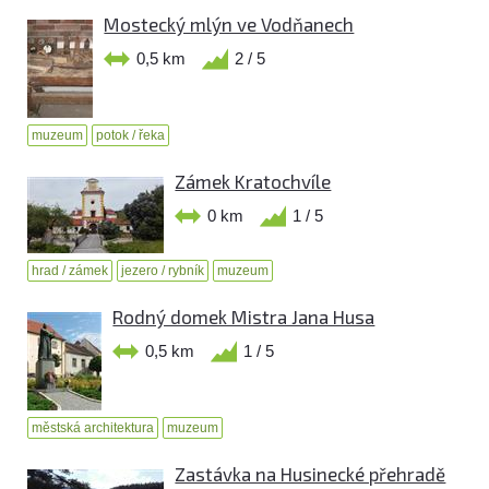
Mostecký mlýn ve Vodňanech
0,5 km
2 / 5
muzeum
potok / řeka
Zámek Kratochvíle
0 km
1 / 5
hrad / zámek
jezero / rybník
muzeum
Rodný domek Mistra Jana Husa
0,5 km
1 / 5
městská architektura
muzeum
Zastávka na Husinecké přehradě