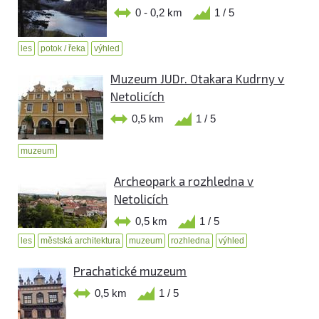
0 - 0,2 km
1 / 5
les
potok / řeka
výhled
Muzeum JUDr. Otakara Kudrny v
Netolicích
0,5 km
1 / 5
muzeum
Archeopark a rozhledna v
Netolicích
0,5 km
1 / 5
les
městská architektura
muzeum
rozhledna
výhled
Prachatické muzeum
0,5 km
1 / 5