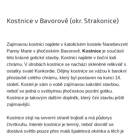
Kostnice v Bavorově (okr. Strakonice)
Zajímavou kostnici najdete v katolickém kostele Nanebevzetí
Panny Marie v jihočeském Bavorově.
Kostnice
je součástí
této krásné gotické stavby. Kostnici najdete v boční lodi
chrámu. V útrobách kostnice se nachází skleněné relikviář s
ostatky svaté Konkordie. Dějiny kostnice se vážou k barokní
přestavbě celého chrámu, který byl postaven na konci 14.
století. Kostel je sám o sobě zajímavou sakrální stavbou,
neboť se jedná o svébytnou jihočeskou pozdní gotiku.
Kostnice je takovým dalším doplněk, který činí stavbu ještě
zajímavější.
Kostnice stojí na severní straně trojlodí a má půdorys
čtvrtkruhu. Interiér kostnice je temný, neboť dovnitř se
dostává světlo pouze přes malá špaletová okénka a těch je