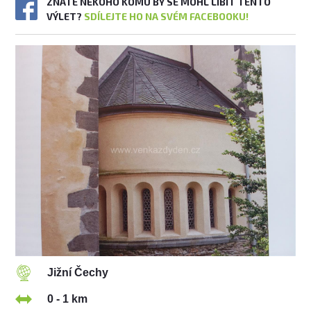
ZNÁTE NĚKOHO KOMU BY SE MOHL LÍBIT TENTO
VÝLET?
SDÍLEJTE HO NA SVÉM FACEBOOKU!
Jižní Čechy
0 - 1 km