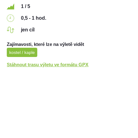
1 / 5
0,5 - 1 hod.
jen cíl
Zajímavosti, které lze na výletě vidět
kostel / kaple
Stáhnout trasu výletu ve formátu GPX