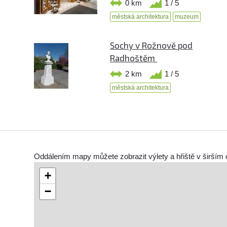
0 km
1 / 5
městská architektura
muzeum
Sochy v Rožnově pod
Radhoštěm
2 km
1 / 5
městská architektura
Oddálením mapy můžete zobrazit výlety a hřiště v širším 
+
−