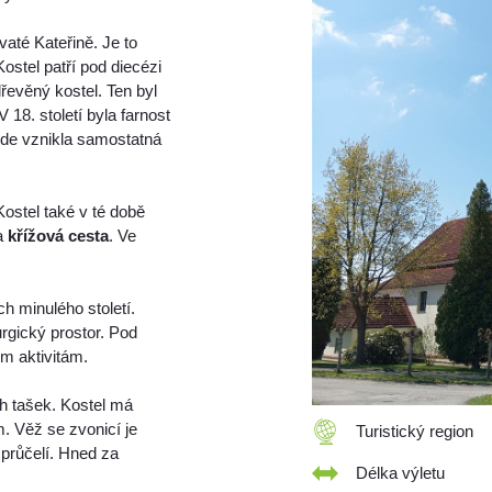
vaté Kateřině. Je to
Kostel patří pod diecézi
dřevěný kostel. Ten byl
18. století byla farnost
de vznikla samostatná
Kostel také v té době
 a
křížová cesta
. Ve
.
h minulého století.
urgický prostor. Pod
ím aktivitám.
ch tašek. Kostel má
m. Věž se zvonicí je
Turistický region
průčelí. Hned za
Délka výletu