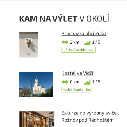
KAM NA VÝLET
V OKOLÍ
Procházka obcí Zubří
2 km
1 / 5
městská architektura
Kostel ve Vidči
0 km
1 / 5
kostel / kaple
les
Exkurze do výrobny svíček
Rožnov pod Radhoštěm