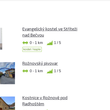
Evangelický kostel ve Stříteži
nad Bečvou
0 - 1 km
1 / 5
kostel / kaple
Rožnovský pivovar
0 - 1 km
1 / 5
Kostnice v Rožnově pod
Radhoštěm