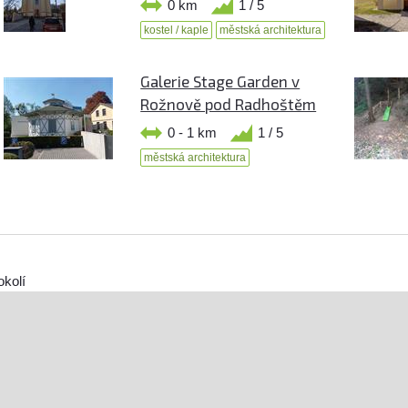
0 km
1 / 5
kostel / kaple
městská architektura
Galerie Stage Garden v
Rožnově pod Radhoštěm
0 - 1 km
1 / 5
městská architektura
okolí