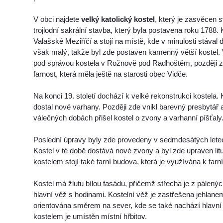
V obci najdete
velký katolický kostel
, který je zasvěcen s
trojlodní sakrální stavba, který byla postavena roku 1788. 
Valašské Meziříčí a stojí na místě, kde v minulosti stával 
však malý, takže byl zde postaven kamenný větší kostel. V 
pod správou kostela v Rožnově pod Radhoštěm, později z
farnost, která měla ještě na starosti obec Vidče.
Na konci 19. století dochází k velké rekonstrukci kostela. 
dostal nové varhany. Později zde vnikl barevný presbytář
válečných dobách přišel kostel o zvony a varhanní píšťaly
Poslední úpravy byly zde provedeny v sedmdesátých letec
Kostel v té době dostává nové zvony a byl zde upraven lit
kostelem stojí také farní budova, která je využívána k farn
Kostel má žlutu bílou fasádu, přičemž střecha je z pálený
hlavní věž s hodinami. Kostelní věž je zastřešena jehlane
orientována směrem na sever, kde se také nachází hlavní 
kostelem je umístěn místní hřbitov.