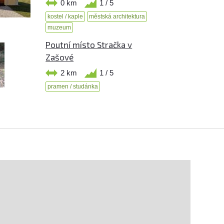
0 km
1 / 5
kostel / kaple
městská architektura
muzeum
Poutní místo Stračka v
Zašové
2 km
1 / 5
pramen / studánka