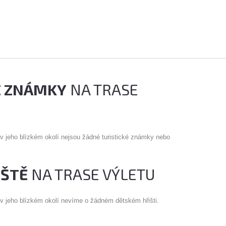
É ZNÁMKY
NA TRASE
 v jeho blízkém okolí nejsou žádné turistické známky nebo
IŠTĚ
NA TRASE VÝLETU
 v jeho blízkém okolí nevíme o žádném dětském hřišti.