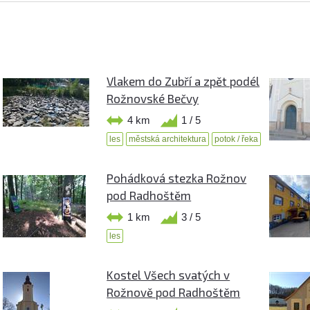
Vlakem do Zubří a zpět podél
Rožnovské Bečvy
4 km
1 / 5
les
městská architektura
potok / řeka
Pohádková stezka Rožnov
pod Radhoštěm
1 km
3 / 5
les
Kostel Všech svatých v
Rožnově pod Radhoštěm