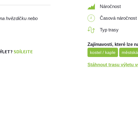
Náročnost
Časová náročnost
m na hvězdičku nebo
Typ trasy
Zajímavosti, které lze n
VÝLET?
SDÍLEJTE
kostel / kaple
městská
Stáhnout trasu výletu 