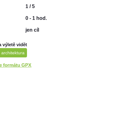
1 / 5
0 - 1 hod.
jen cíl
a výletě vidět
 architektura
ve formátu GPX